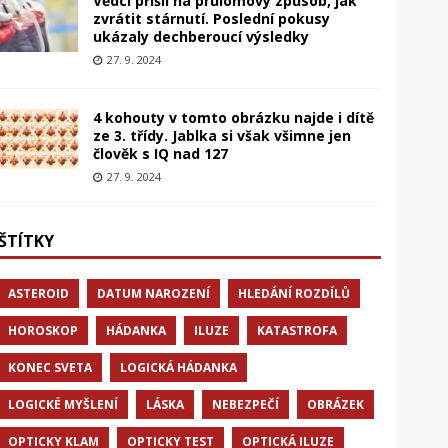
Vědci přišli na průlomový způsob, jak
zvrátit stárnutí. Poslední pokusy
ukázaly dechberoucí výsledky
27. 9. 2024
4 kohouty v tomto obrázku najde i dítě
ze 3. třídy. Jablka si však všimne jen
člověk s IQ nad 127
27. 9. 2024
ŠTÍTKY
ASTEROID
DATUM NAROZENÍ
HLEDÁNÍ ROZDÍLŮ
HOROSKOP
HÁDANKA
ILUZE
KATASTROFA
KONEC SVETA
LOGICKÁ HÁDANKA
LOGICKÉ MYŠLENÍ
LÁSKA
NEBEZPEČÍ
OBRÁZEK
OPTICKY KLAM
OPTICKY TEST
OPTICKÁ ILUZE