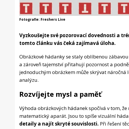
Fotografie: Freshers Live
Vyzkoušejte své pozorovací dovednosti a tr
tomto článku vás čeká zajímavá úloha.
Obrázkové hádanky se staly oblíbenou zábavou p
a zároveň tajemství přitahují pozornost a podn
jednoduchým obrázkem může skrývat náročná lo
analýzu.
Rozvíjejte mysl a paměť
Výhoda obrázkových hádanek spočívá v tom, že ne
matematický aparát. Jsou to spíše vizuální hádan
detaily a najít skryté souvislosti.
Při řešení tě