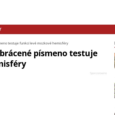
Y
meno testuje funkci levé mozkové hemisféry
brácené písmeno testuje
misféry