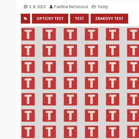
3. 8. 2023
Pavlína Nečasová
Testy
OPTICKY TEST
TEST
ZRAKOVY TEST