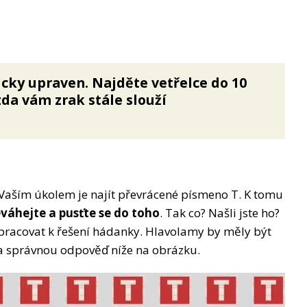
ticky upraven. Najděte vetřelce do 10
zda vám zrak stále slouží
aším úkolem je najít převrácené písmeno T. K tomu
váhejte a pusťte se do toho
. Tak co? Našli jste ho?
pracovat k řešení hádanky. Hlavolamy by měly být
 na správnou odpověď níže na obrázku.