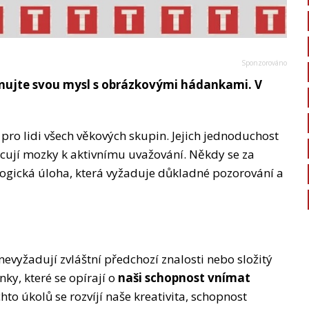
énujte svou mysl s obrázkovými hádankami. V
ro lidi všech věkových skupin. Jejich jednoduchost
ěcují mozky k aktivnímu uvažování. Někdy se za
gická úloha, která vyžaduje důkladné pozorování a
vyžadují zvláštní předchozí znalosti nebo složitý
ky, které se opírají o
naši schopnost vnímat
chto úkolů se rozvíjí naše kreativita, schopnost