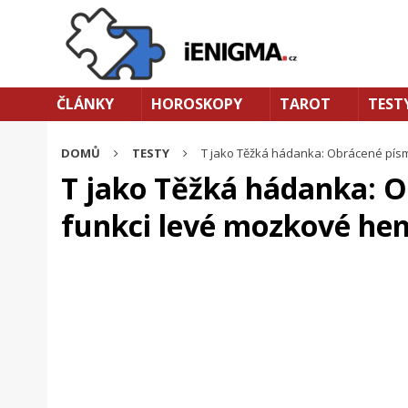
ČLÁNKY
HOROSKOPY
TAROT
TEST
DOMŮ
TESTY
T jako Těžká hádanka: Obrácené pís
T jako Těžká hádanka: O
funkci levé mozkové he