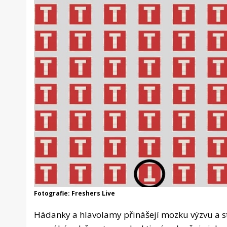
Fotografie: Freshers Live
Hádanky a hlavolamy přinášejí mozku výzvu a st