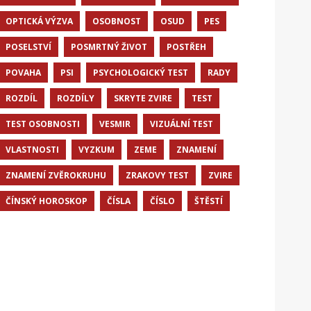
OPTICKÁ VÝZVA
OSOBNOST
OSUD
PES
POSELSTVÍ
POSMRTNÝ ŽIVOT
POSTŘEH
POVAHA
PSI
PSYCHOLOGICKÝ TEST
RADY
ROZDÍL
ROZDÍLY
SKRYTE ZVIRE
TEST
TEST OSOBNOSTI
VESMIR
VIZUÁLNÍ TEST
VLASTNOSTI
VYZKUM
ZEME
ZNAMENÍ
ZNAMENÍ ZVĚROKRUHU
ZRAKOVY TEST
ZVIRE
ČÍNSKÝ HOROSKOP
ČÍSLA
ČÍSLO
ŠTĚSTÍ