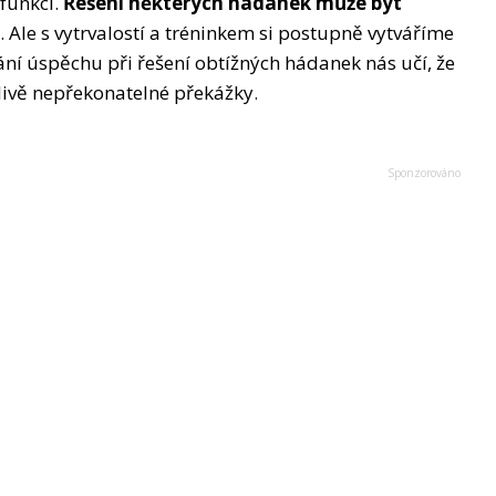
funkci.
Řešení některých hádanek může být
 Ale s vytrvalostí a tréninkem si postupně vytváříme
ní úspěchu při řešení obtížných hádanek nás učí, že
ivě nepřekonatelné překážky.