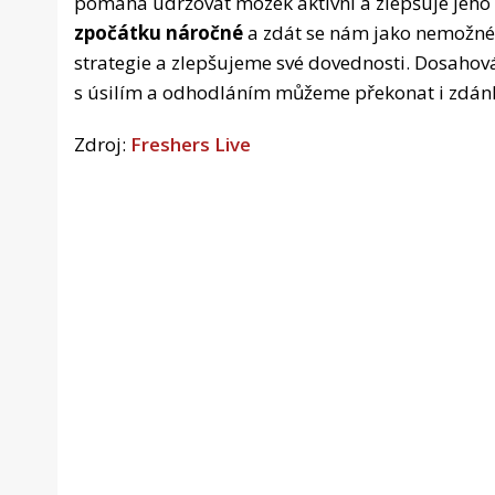
pomáhá udržovat mozek aktivní a zlepšuje jeho 
zpočátku náročné
a zdát se nám jako nemožné.
strategie a zlepšujeme své dovednosti. Dosahová
s úsilím a odhodláním můžeme překonat i zdánl
Zdroj:
Freshers Live