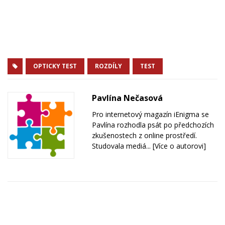
OPTICKY TEST
ROZDÍLY
TEST
Pavlína Nečasová
Pro internetový magazín iEnigma se
Pavlína rozhodla psát po předchozích
zkušenostech z online prostředí.
Studovala mediá...
[Více o autorovi]