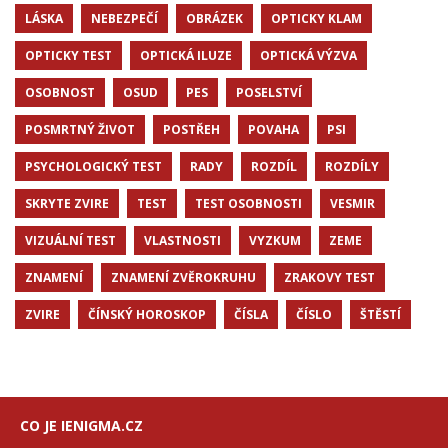
LÁSKA
NEBEZPEČÍ
OBRÁZEK
OPTICKY KLAM
OPTICKY TEST
OPTICKÁ ILUZE
OPTICKÁ VÝZVA
OSOBNOST
OSUD
PES
POSELSTVÍ
POSMRTNÝ ŽIVOT
POSTŘEH
POVAHA
PSI
PSYCHOLOGICKÝ TEST
RADY
ROZDÍL
ROZDÍLY
SKRYTE ZVIRE
TEST
TEST OSOBNOSTI
VESMIR
VIZUÁLNÍ TEST
VLASTNOSTI
VYZKUM
ZEME
ZNAMENÍ
ZNAMENÍ ZVĚROKRUHU
ZRAKOVY TEST
ZVIRE
ČÍNSKÝ HOROSKOP
ČÍSLA
ČÍSLO
ŠTĚSTÍ
CO JE IENIGMA.CZ