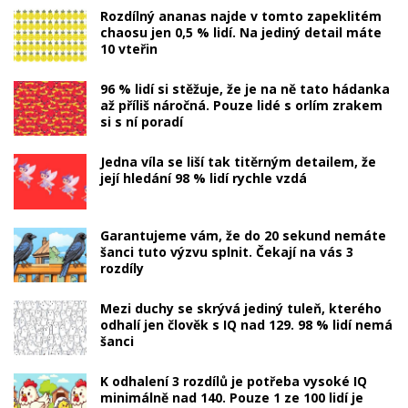
Rozdílný ananas najde v tomto zapeklitém
chaosu jen 0,5 % lidí. Na jediný detail máte
10 vteřin
96 % lidí si stěžuje, že je na ně tato hádanka
až příliš náročná. Pouze lidé s orlím zrakem
si s ní poradí
Jedna víla se liší tak titěrným detailem, že
její hledání 98 % lidí rychle vzdá
Garantujeme vám, že do 20 sekund nemáte
šanci tuto výzvu splnit. Čekají na vás 3
rozdíly
Mezi duchy se skrývá jediný tuleň, kterého
odhalí jen člověk s IQ nad 129. 98 % lidí nemá
šanci
K odhalení 3 rozdílů je potřeba vysoké IQ
minimálně nad 140. Pouze 1 ze 100 lidí je