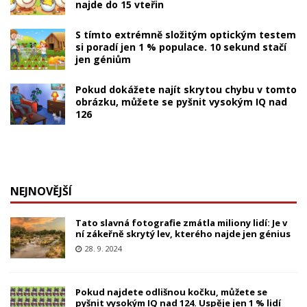
najde do 15 vteřin
S tímto extrémně složitým optickým testem
si poradí jen 1 % populace. 10 sekund stačí
jen géniům
Pokud dokážete najít skrytou chybu v tomto
obrázku, můžete se pyšnit vysokým IQ nad
126
NEJNOVĚJŠÍ
Tato slavná fotografie zmátla miliony lidí: Je v
ní zákeřně skrytý lev, kterého najde jen génius
28. 9. 2024
Pokud najdete odlišnou kočku, můžete se
pyšnit vysokým IQ nad 124. Uspěje jen 1 % lidí