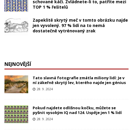
schované káči. Zvládnete-li to, patříte mezi
TOP 1 % řešitelů
Zapeklitě skrytý meč v tomto obrázku najde
jen vyvolený. 97 % lidí na to nemá
dostatečně vytrénovaný zrak
NEJNOVĚJŠÍ
Tato slavná fotografie zmátla miliony lidí: Je v
ní zákeřně skrytý lev, kterého najde jen génius
28. 9. 2024
Pokud najdete odlišnou kočku, můžete se
pyšnit vysokým IQ nad 124. Uspěje jen 1 % lidí
28. 9. 2024