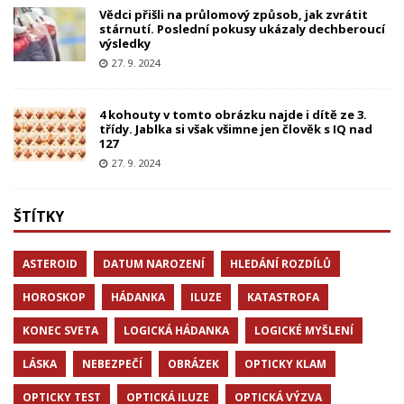
Vědci přišli na průlomový způsob, jak zvrátit
stárnutí. Poslední pokusy ukázaly dechberoucí
výsledky
27. 9. 2024
4 kohouty v tomto obrázku najde i dítě ze 3.
třídy. Jablka si však všimne jen člověk s IQ nad
127
27. 9. 2024
ŠTÍTKY
ASTEROID
DATUM NAROZENÍ
HLEDÁNÍ ROZDÍLŮ
HOROSKOP
HÁDANKA
ILUZE
KATASTROFA
KONEC SVETA
LOGICKÁ HÁDANKA
LOGICKÉ MYŠLENÍ
LÁSKA
NEBEZPEČÍ
OBRÁZEK
OPTICKY KLAM
OPTICKY TEST
OPTICKÁ ILUZE
OPTICKÁ VÝZVA