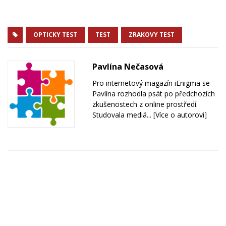
OPTICKY TEST
TEST
ZRAKOVY TEST
Pavlína Nečasová
Pro internetový magazín iEnigma se
Pavlína rozhodla psát po předchozích
zkušenostech z online prostředí.
Studovala mediá...
[Více o autorovi]