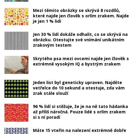
Mezi těmito obrázky se skrývá 8 rozdílů,
které najde jen člověk s orlím zrakem. Najde
je jen 1 % lidí
Jen 30 % lidí dokáže odhalit, co se skrývá na
obrázku. Otestujte své vnímání unikátním
zrakovým testem
Skrytého psa mezi ovcemi najde jen člověk s
extrémně vysokým IQ a bystrým zrakem
Jeden list byl geneticky upraven. Najděte
vetřelce do 10 sekund a otestuje, zda vám
zrak stále slouží
96 % lidí si stěžuje, že je na ně tato hádanka
až příliš náročná. Pouze lidé s orlím zrakem
si s ní poradí
Máte 15 vteřin na nalezení extrémně dobře