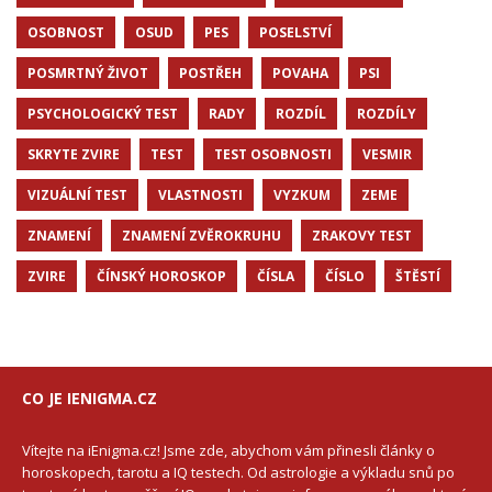
OSOBNOST
OSUD
PES
POSELSTVÍ
POSMRTNÝ ŽIVOT
POSTŘEH
POVAHA
PSI
PSYCHOLOGICKÝ TEST
RADY
ROZDÍL
ROZDÍLY
SKRYTE ZVIRE
TEST
TEST OSOBNOSTI
VESMIR
VIZUÁLNÍ TEST
VLASTNOSTI
VYZKUM
ZEME
ZNAMENÍ
ZNAMENÍ ZVĚROKRUHU
ZRAKOVY TEST
ZVIRE
ČÍNSKÝ HOROSKOP
ČÍSLA
ČÍSLO
ŠTĚSTÍ
CO JE IENIGMA.CZ
Vítejte na iEnigma.cz! Jsme zde, abychom vám přinesli články o
horoskopech, tarotu a IQ testech. Od astrologie a výkladu snů po