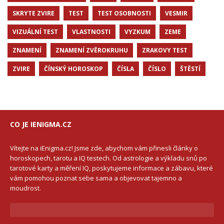
SKRYTE ZVIRE
TEST
TEST OSOBNOSTI
VESMIR
VIZUÁLNÍ TEST
VLASTNOSTI
VYZKUM
ZEME
ZNAMENÍ
ZNAMENÍ ZVĚROKRUHU
ZRAKOVY TEST
ZVIRE
ČÍNSKÝ HOROSKOP
ČÍSLA
ČÍSLO
ŠTĚSTÍ
CO JE IENIGMA.CZ
Vítejte na iEnigma.cz! Jsme zde, abychom vám přinesli články o
horoskopech, tarotu a IQ testech. Od astrologie a výkladu snů po
tarotové karty a měření IQ, poskytujeme informace a zábavu, které
vám pomohou poznat sebe sama a objevovat tajemno a
moudrost.