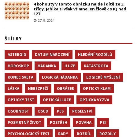
4 kohouty v tomto obrázku najde i dítě ze 3.
třídy. Jablka si však všimne jen člověk s IQ nad
127
27. 9. 2024
ŠTÍTKY
ASTEROID
DATUM NAROZENÍ
HLEDÁNÍ ROZDÍLŮ
HOROSKOP
HÁDANKA
ILUZE
KATASTROFA
KONEC SVETA
LOGICKÁ HÁDANKA
LOGICKÉ MYŠLENÍ
LÁSKA
NEBEZPEČÍ
OBRÁZEK
OPTICKY KLAM
OPTICKY TEST
OPTICKÁ ILUZE
OPTICKÁ VÝZVA
OSOBNOST
OSUD
PES
POSELSTVÍ
POSMRTNÝ ŽIVOT
POSTŘEH
POVAHA
PSI
PSYCHOLOGICKÝ TEST
RADY
ROZDÍL
ROZDÍLY