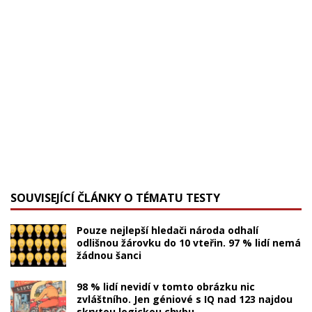
SOUVISEJÍCÍ ČLÁNKY O TÉMATU TESTY
Pouze nejlepší hledači národa odhalí
odlišnou žárovku do 10 vteřin. 97 % lidí nemá
žádnou šanci
98 % lidí nevidí v tomto obrázku nic
zvláštního. Jen géniové s IQ nad 123 najdou
skrytou logickou chybu