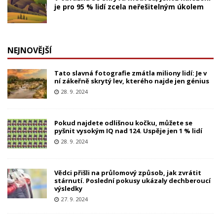
je pro 95 % lidí zcela neřešitelným úkolem
NEJNOVĚJŠÍ
Tato slavná fotografie zmátla miliony lidí: Je v
ní zákeřně skrytý lev, kterého najde jen génius
28. 9. 2024
Pokud najdete odlišnou kočku, můžete se
pyšnit vysokým IQ nad 124. Uspěje jen 1 % lidí
28. 9. 2024
Vědci přišli na průlomový způsob, jak zvrátit
stárnutí. Poslední pokusy ukázaly dechberoucí
výsledky
27. 9. 2024