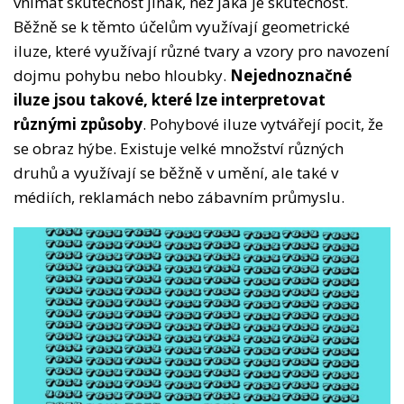
vnímat skutečnost jinak, než jaká je skutečnost.
Běžně se k těmto účelům využívají geometrické
iluze, které využívají různé tvary a vzory pro navození
dojmu pohybu nebo hloubky.
Nejednoznačné
iluze jsou takové, které lze interpretovat
různými způsoby
. Pohybové iluze vytvářejí pocit, že
se obraz hýbe. Existuje velké množství různých
druhů a využívají se běžně v umění, ale také v
médiích, reklamách nebo zábavním průmyslu.