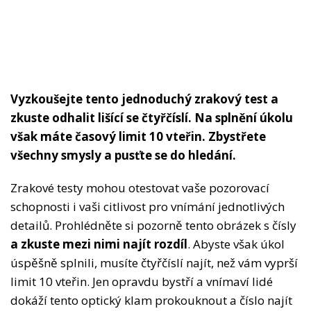
Vyzkoušejte tento jednoduchý zrakový test a
zkuste odhalit lišící se čtyřčíslí. Na splnění úkolu
však máte časový limit 10 vteřin. Zbystřete
všechny smysly a pusťte se do hledání.
Zrakové testy mohou otestovat vaše pozorovací
schopnosti i vaši citlivost pro vnímání jednotlivých
detailů. Prohlédněte si pozorně tento obrázek s čísly
a zkuste mezi nimi najít rozdíl
. Abyste však úkol
úspěšně splnili, musíte čtyřčíslí najít, než vám vyprší
limit 10 vteřin. Jen opravdu bystří a vnímaví lidé
dokáží tento optický klam prokouknout a číslo najít