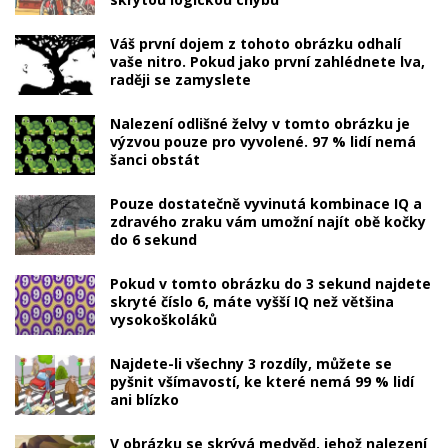
Váš první dojem z tohoto obrázku odhalí
vaše nitro. Pokud jako první zahlédnete lva,
raději se zamyslete
Nalezení odlišné želvy v tomto obrázku je
výzvou pouze pro vyvolené. 97 % lidí nemá
šanci obstát
Pouze dostatečně vyvinutá kombinace IQ a
zdravého zraku vám umožní najít obě kočky
do 6 sekund
Pokud v tomto obrázku do 3 sekund najdete
skryté číslo 6, máte vyšší IQ než většina
vysokoškoláků
Najdete-li všechny 3 rozdíly, můžete se
pyšnit všímavostí, ke které nemá 99 % lidí
ani blízko
V obrázku se skrývá medvěd, jehož nalezení