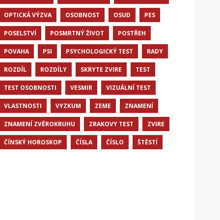
OPTICKÁ VÝZVA
OSOBNOST
OSUD
PES
POSELSTVÍ
POSMRTNÝ ŽIVOT
POSTŘEH
POVAHA
PSI
PSYCHOLOGICKÝ TEST
RADY
ROZDÍL
ROZDÍLY
SKRYTE ZVIRE
TEST
TEST OSOBNOSTI
VESMIR
VIZUÁLNÍ TEST
VLASTNOSTI
VYZKUM
ZEME
ZNAMENÍ
ZNAMENÍ ZVĚROKRUHU
ZRAKOVY TEST
ZVIRE
ČÍNSKÝ HOROSKOP
ČÍSLA
ČÍSLO
ŠTĚSTÍ