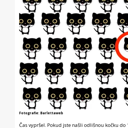
Fotografie: Barlettaweb
Čas vypršel. Pokud jste našli odlišnou kočku do 