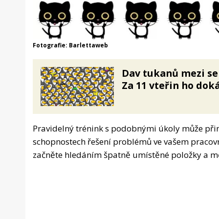
Fotografie: Barlettaweb
Dav tukanů mezi se
Za 11 vteřin ho doká
Pravidelný trénink s podobnými úkoly může přiné
schopnostech řešení problémů ve vašem pracovním
začněte hledáním špatně umístěné položky a měř