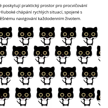
é poskytují praktický prostor pro procvičování
Hluboké chápání rychlých situací, spojené s
spěšnému navigování každodenním životem.