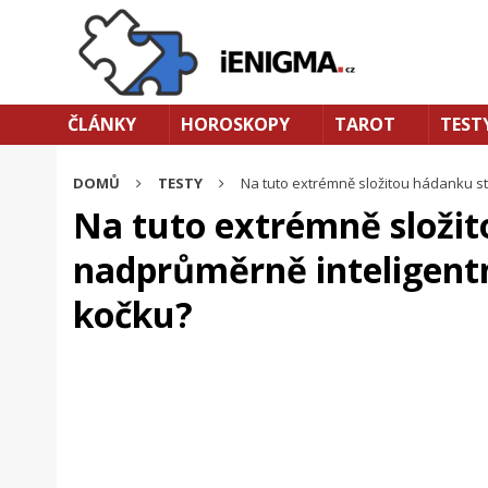
ČLÁNKY
HOROSKOPY
TAROT
TEST
DOMŮ
TESTY
Na tuto extrémně složitou hádanku sta
Na tuto extrémně složit
nadprůměrně inteligentní
kočku?