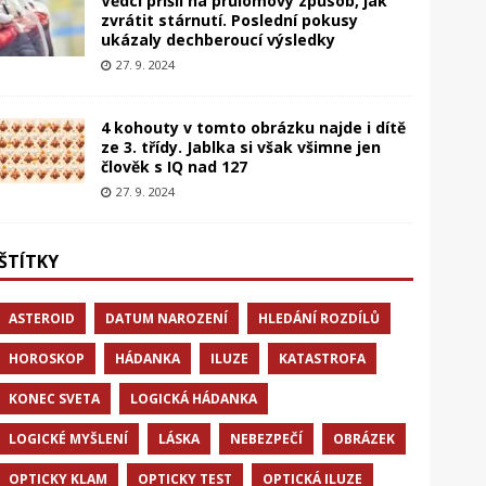
Vědci přišli na průlomový způsob, jak
zvrátit stárnutí. Poslední pokusy
ukázaly dechberoucí výsledky
27. 9. 2024
4 kohouty v tomto obrázku najde i dítě
ze 3. třídy. Jablka si však všimne jen
člověk s IQ nad 127
27. 9. 2024
ŠTÍTKY
ASTEROID
DATUM NAROZENÍ
HLEDÁNÍ ROZDÍLŮ
HOROSKOP
HÁDANKA
ILUZE
KATASTROFA
KONEC SVETA
LOGICKÁ HÁDANKA
LOGICKÉ MYŠLENÍ
LÁSKA
NEBEZPEČÍ
OBRÁZEK
OPTICKY KLAM
OPTICKY TEST
OPTICKÁ ILUZE