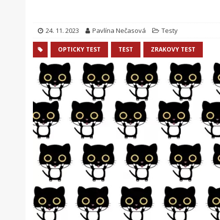
24. 11. 2023
Pavlína Nečasová
Testy
OPTICKY TEST
TEST
ZRAKOVY TEST