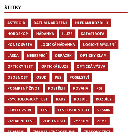
ŠTÍTKY
ASTEROID
DATUM NAROZENÍ
HLEDÁNÍ ROZDÍLŮ
HOROSKOP
HÁDANKA
ILUZE
KATASTROFA
KONEC SVETA
LOGICKÁ HÁDANKA
LOGICKÉ MYŠLENÍ
LÁSKA
NEBEZPEČÍ
OBRÁZEK
OPTICKY KLAM
OPTICKY TEST
OPTICKÁ ILUZE
OPTICKÁ VÝZVA
OSOBNOST
OSUD
PES
POSELSTVÍ
POSMRTNÝ ŽIVOT
POSTŘEH
POVAHA
PSI
PSYCHOLOGICKÝ TEST
RADY
ROZDÍL
ROZDÍLY
SKRYTE ZVIRE
TEST
TEST OSOBNOSTI
VESMIR
VIZUÁLNÍ TEST
VLASTNOSTI
VYZKUM
ZEME
ZNAMENÍ
ZNAMENÍ ZVĚROKRUHU
ZRAKOVY TEST