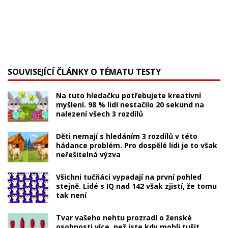
SOUVISEJÍCÍ ČLÁNKY O TÉMATU TESTY
Na tuto hledačku potřebujete kreativní
myšlení. 98 % lidí nestačilo 20 sekund na
nalezení všech 3 rozdílů
Děti nemají s hledáním 3 rozdílů v této
hádance problém. Pro dospělé lidi je to však
neřešitelná výzva
Všichni tučňáci vypadají na první pohled
stejně. Lidé s IQ nad 142 však zjistí, že tomu
tak není
Tvar vašeho nehtu prozradí o ženské
osobnosti více, než jste kdy mohli tušit