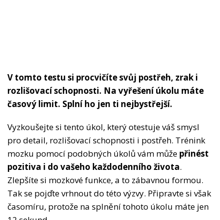
V tomto testu si procvičíte svůj postřeh, zrak i
rozlišovací schopnosti. Na vyřešení úkolu máte
časový limit. Splní ho jen ti nejbystřejší.
Vyzkoušejte si tento úkol, který otestuje váš smysl
pro detail, rozlišovací schopnosti i postřeh. Trénink
mozku pomocí podobných úkolů vám může
přinést
pozitiva i do vašeho každodenního života
.
Zlepšíte si mozkové funkce, a to zábavnou formou.
Tak se pojďte vrhnout do této výzvy. Připravte si však
časomíru, protože na splnění tohoto úkolu máte jen
12 sekund.