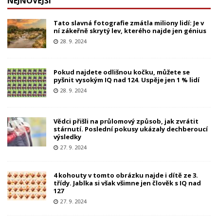
NEJNOVĚJŠÍ
Tato slavná fotografie zmátla miliony lidí: Je v
ní zákeřně skrytý lev, kterého najde jen génius
28. 9. 2024
Pokud najdete odlišnou kočku, můžete se
pyšnit vysokým IQ nad 124. Uspěje jen 1 % lidí
28. 9. 2024
Vědci přišli na průlomový způsob, jak zvrátit
stárnutí. Poslední pokusy ukázaly dechberoucí
výsledky
27. 9. 2024
4 kohouty v tomto obrázku najde i dítě ze 3.
třídy. Jablka si však všimne jen člověk s IQ nad
127
27. 9. 2024