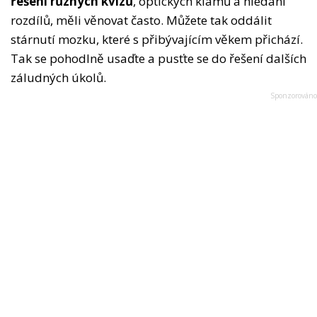
řešení různých kvízů
, optických klamů a hledání
rozdílů, měli věnovat často. Můžete tak oddálit
stárnutí mozku, které s přibývajícím věkem přichází.
Tak se pohodlně usaďte a pusťte se do řešení dalších
záludných úkolů.