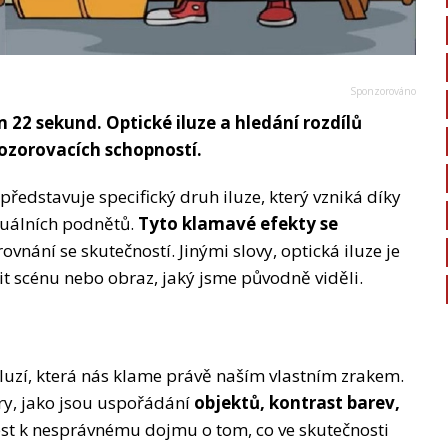
22 sekund. Optické iluze a hledání rozdílů
pozorovacích schopností.
představuje specifický druh iluze, který vzniká díky
zuálních podnětů.
Tyto klamavé efekty se
rovnání se skutečností. Jinými slovy, optická iluze je
t scénu nebo obraz, jaký jsme původně viděli.
iluzí, která nás klame právě naším vlastním zrakem.
y, jako jsou uspořádání
objektů, kontrast barev,
st k nesprávnému dojmu o tom, co ve skutečnosti