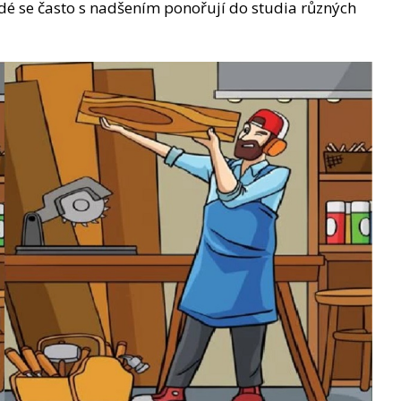
idé se často s nadšením ponořují do studia různých