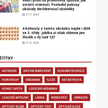
Vědci přišli na průlomový způsob, jak
zvrátit stárnutí. Poslední pokusy
ukázaly dechberoucí výsledky
27. 9. 2024
4 kohouty v tomto obrázku najde i dítě
ze 3. třídy. Jablka si však všimne jen
člověk s IQ nad 127
27. 9. 2024
ŠTÍTKY
ASTEROID
DATUM NAROZENÍ
HLEDÁNÍ ROZDÍLŮ
HOROSKOP
HÁDANKA
ILUZE
KATASTROFA
KONEC SVETA
LOGICKÁ HÁDANKA
LOGICKÉ MYŠLENÍ
LÁSKA
NEBEZPEČÍ
OBRÁZEK
OPTICKY KLAM
OPTICKY TEST
OPTICKÁ ILUZE