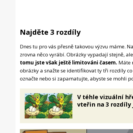
Najděte 3 rozdíly
Dnes tu pro vás přesně takovou výzvu máme. Na o
zrovna něco vyrábí. Obrázky vypadají stejně, ale
tomu jste však ještě limitováni časem.
Máte n
obrázky a snažte se identifikovat ty tři rozdíly co
označte nebo si zapamatujte, abyste se mohli p
V téhle vizuální hř
vteřin na 3 rozdíly