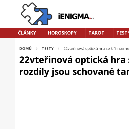
ČLÁNKY
HOROSKOPY
TAROT
TEST
DOMŮ
TESTY
22vteřinová optická hra se šíří intern
22vteřinová optická hra 
rozdíly jsou schované ta