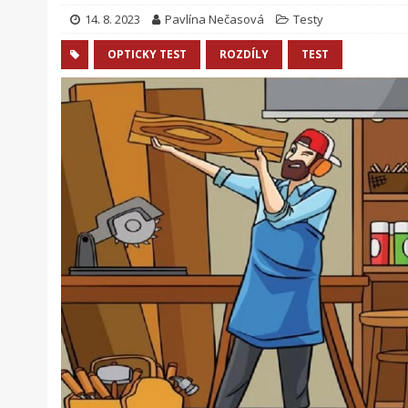
14. 8. 2023
Pavlína Nečasová
Testy
OPTICKY TEST
ROZDÍLY
TEST