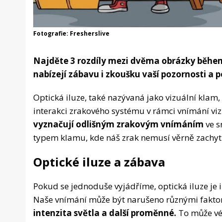
Fotografie: Fresherslive
Najděte 3 rozdíly mezi dvěma obrázky během 
nabízejí zábavu i zkoušku vaší pozornosti a 
Optická iluze, také nazývaná jako vizuální klam, 
interakci zrakového systému v rámci vnímání vi
vyznačují odlišným zrakovým vnímáním
ve s
typem klamu, kde náš zrak nemusí věrně zachyti
Optické iluze a zábava
Pokud se jednoduše vyjádříme, optická iluze je 
Naše vnímání může být narušeno různými faktor
intenzita světla a další proměnné.
To může vé