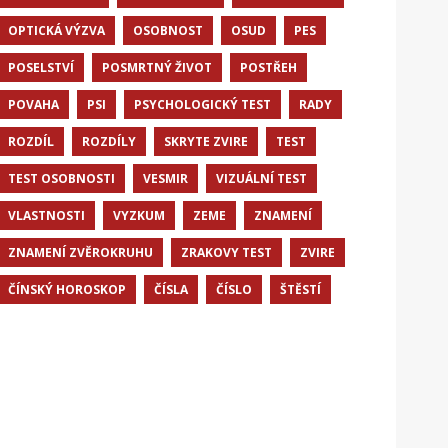
OPTICKÁ VÝZVA
OSOBNOST
OSUD
PES
POSELSTVÍ
POSMRTNÝ ŽIVOT
POSTŘEH
POVAHA
PSI
PSYCHOLOGICKÝ TEST
RADY
ROZDÍL
ROZDÍLY
SKRYTE ZVIRE
TEST
TEST OSOBNOSTI
VESMIR
VIZUÁLNÍ TEST
VLASTNOSTI
VYZKUM
ZEME
ZNAMENÍ
ZNAMENÍ ZVĚROKRUHU
ZRAKOVY TEST
ZVIRE
ČÍNSKÝ HOROSKOP
ČÍSLA
ČÍSLO
ŠTĚSTÍ