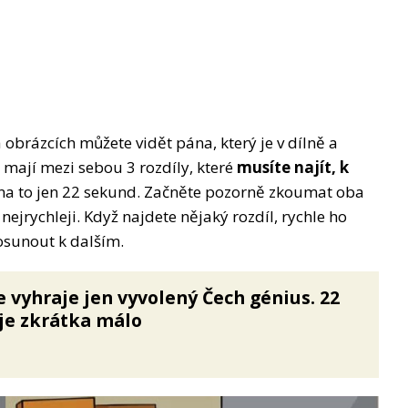
brázcích můžete vidět pána, který je v dílně a
 mají mezi sebou 3 rozdíly, které
musíte najít, k
a to jen 22 sekund. Začněte pozorně zkoumat oba
 nejrychleji. Když najdete nějaký rozdíl, rychle ho
osunout k dalším.
e vyhraje jen vyvolený Čech génius. 22
 je zkrátka málo