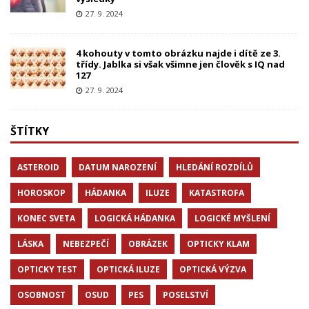
27. 9. 2024
4 kohouty v tomto obrázku najde i dítě ze 3.
třídy. Jablka si však všimne jen člověk s IQ nad
127
27. 9. 2024
ŠTÍTKY
ASTEROID
DATUM NAROZENÍ
HLEDÁNÍ ROZDÍLŮ
HOROSKOP
HÁDANKA
ILUZE
KATASTROFA
KONEC SVETA
LOGICKÁ HÁDANKA
LOGICKÉ MYŠLENÍ
LÁSKA
NEBEZPEČÍ
OBRÁZEK
OPTICKY KLAM
OPTICKY TEST
OPTICKÁ ILUZE
OPTICKÁ VÝZVA
OSOBNOST
OSUD
PES
POSELSTVÍ