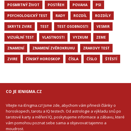
POSMRTNÝ ŽIVOT
POSTŘEH
POVAHA
PSI
PSYCHOLOGICKÝ TEST
RADY
ROZDÍL
ROZDÍLY
SKRYTE ZVIRE
TEST
TEST OSOBNOSTI
VESMIR
VIZUÁLNÍ TEST
VLASTNOSTI
VYZKUM
ZEME
ZNAMENÍ
ZNAMENÍ ZVĚROKRUHU
ZRAKOVY TEST
ZVIRE
ČÍNSKÝ HOROSKOP
ČÍSLA
ČÍSLO
ŠTĚSTÍ
CO JE IENIGMA.CZ
Vítejte na iEnigma.cz! Jsme zde, abychom vám přinesli články o
horoskopech, tarotu a IQ testech. Od astrologie a výkladu snů po
tarotové karty a měření IQ, poskytujeme informace a zábavu, které
vám pomohou poznat sebe sama a objevovat tajemno a
moudrost.