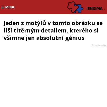
☰ MENU
Jeden z motýlů v tomto obrázku se
liší titěrným detailem, kterého si
všimne jen absolutní génius