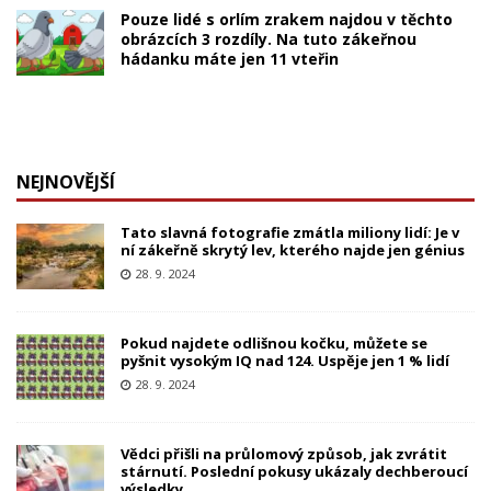
Pouze lidé s orlím zrakem najdou v těchto
obrázcích 3 rozdíly. Na tuto zákeřnou
hádanku máte jen 11 vteřin
NEJNOVĚJŠÍ
Tato slavná fotografie zmátla miliony lidí: Je v
ní zákeřně skrytý lev, kterého najde jen génius
28. 9. 2024
Pokud najdete odlišnou kočku, můžete se
pyšnit vysokým IQ nad 124. Uspěje jen 1 % lidí
28. 9. 2024
Vědci přišli na průlomový způsob, jak zvrátit
stárnutí. Poslední pokusy ukázaly dechberoucí
výsledky