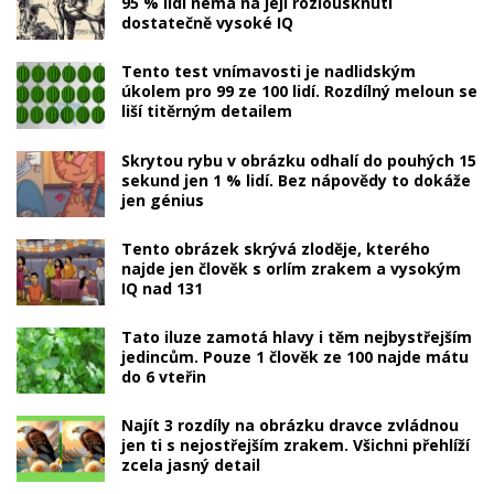
95 % lidí nemá na její rozlousknutí
dostatečně vysoké IQ
Tento test vnímavosti je nadlidským
úkolem pro 99 ze 100 lidí. Rozdílný meloun se
liší titěrným detailem
Skrytou rybu v obrázku odhalí do pouhých 15
sekund jen 1 % lidí. Bez nápovědy to dokáže
jen génius
Tento obrázek skrývá zloděje, kterého
najde jen člověk s orlím zrakem a vysokým
IQ nad 131
Tato iluze zamotá hlavy i těm nejbystřejším
jedincům. Pouze 1 člověk ze 100 najde mátu
do 6 vteřin
Najít 3 rozdíly na obrázku dravce zvládnou
jen ti s nejostřejším zrakem. Všichni přehlíží
zcela jasný detail