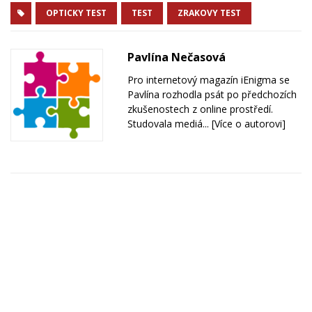
OPTICKY TEST
TEST
ZRAKOVY TEST
Pavlína Nečasová
Pro internetový magazín iEnigma se
Pavlína rozhodla psát po předchozích
zkušenostech z online prostředí.
Studovala mediá...
[Více o autorovi]