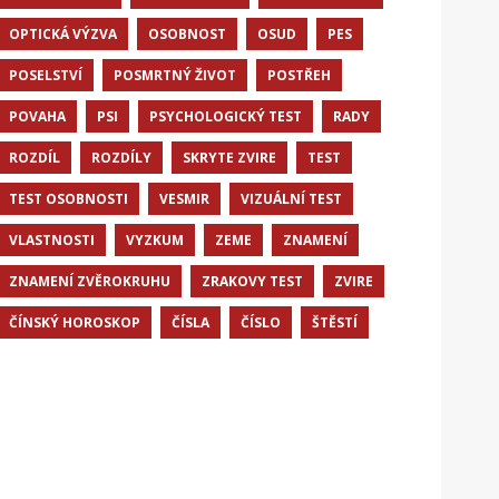
OPTICKÁ VÝZVA
OSOBNOST
OSUD
PES
POSELSTVÍ
POSMRTNÝ ŽIVOT
POSTŘEH
POVAHA
PSI
PSYCHOLOGICKÝ TEST
RADY
ROZDÍL
ROZDÍLY
SKRYTE ZVIRE
TEST
TEST OSOBNOSTI
VESMIR
VIZUÁLNÍ TEST
VLASTNOSTI
VYZKUM
ZEME
ZNAMENÍ
ZNAMENÍ ZVĚROKRUHU
ZRAKOVY TEST
ZVIRE
ČÍNSKÝ HOROSKOP
ČÍSLA
ČÍSLO
ŠTĚSTÍ