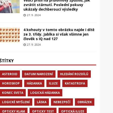
Vědci přišli na průlomový způsob, jak
zvrátit stárnutí. Poslední pokusy
ukázaly dechberoucí výsledky
27. 9. 2024
4 kohouty v tomto obrázku najde i dítě
ze 3. třídy. Jablka si však všimne jen
člověk s IQ nad 127
27. 9. 2024
ŠTÍTKY
ASTEROID
DATUM NAROZENÍ
HLEDÁNÍ ROZDÍLŮ
HOROSKOP
HÁDANKA
ILUZE
KATASTROFA
KONEC SVETA
LOGICKÁ HÁDANKA
LOGICKÉ MYŠLENÍ
LÁSKA
NEBEZPEČÍ
OBRÁZEK
OPTICKY KLAM
OPTICKY TEST
OPTICKÁ ILUZE