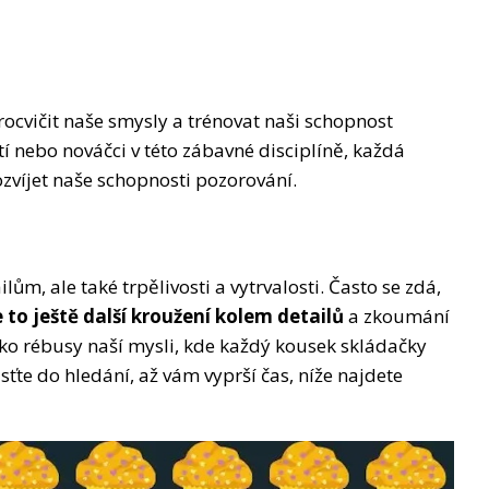
cvičit naše smysly a trénovat naši schopnost
tí nebo nováčci v této zábavné disciplíně, každá
zvíjet naše schopnosti pozorování.
ům, ale také trpělivosti a vytrvalosti. Často se zdá,
 to ještě další kroužení kolem detailů
a zkoumání
ko rébusy naší mysli, kde každý kousek skládačky
sťte do hledání, až vám vyprší čas, níže najdete