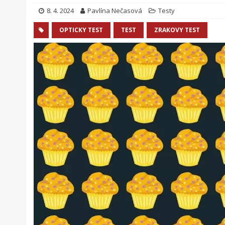
8. 4. 2024
Pavlína Nečasová
Testy
OPTICKY TEST
TEST
ZRAKOVY TEST