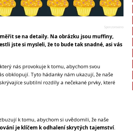
měřit se na detaily. Na obrázku jsou muffiny,
tli jste si mysleli, že to bude tak snadné, asi vás
který nás provokuje k tomu, abychom svou
nás obklopují. Tyto hádanky nám ukazují, že naše
rývajíce subtilní rozdíly a nečekané prvky, které
vzbuzují k tomu, abychom si uvědomili, že naše
ování je klíčem k odhalení skrytých tajemství
.