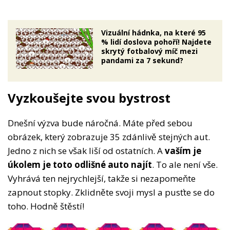
Vizuální hádnka, na které 95
% lidí doslova pohoří! Najdete
skrytý fotbalový míč mezi
pandami za 7 sekund?
Vyzkoušejte svou bystrost
Dnešní výzva bude náročná. Máte před sebou
obrázek, který zobrazuje 35 zdánlivě stejných aut.
Jedno z nich se však liší od ostatních. A
vaším je
úkolem je toto odlišné auto najít
. To ale není vše.
Vyhrává ten nejrychlejší, takže si nezapomeňte
zapnout stopky. Zklidněte svoji mysl a pusťte se do
toho. Hodně štěstí!