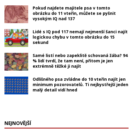
Pokud najdete majitele psa v tomto
obrázku do 11 vteřin, můžete se pyšnit
vysokým IQ nad 137
Lidé s IQ pod 117 nemají nejmenší šanci najít
logickou chybu v tomto obrázku do 15
sekund
Samé listí nebo zapeklitě schovaná žába? 94
% lidí tvrdí, že tam není, přitom je jen
extrémně těžké ji najít
Odlišného psa zvládne do 10 vteřin najít jen
minimum pozorovatelů. Ti nejbystřejší jeden
malý detail vidí hned
NEJNOVĚJŠÍ