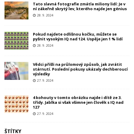
Tato slavná fotografie zmátla miliony lidí: Je v
ní zákeřně skrytý lev, kterého najde jen génius
28. 9. 2024
Pokud najdete odlišnou kočku, můžete se
pyšnit vysokým IQ nad 124. Uspěje jen 1 % lidí
28. 9. 2024
Vědci přišli na průlomový způsob, jak zvrátit
stárnutí. Poslední pokusy ukázaly dechberoucí
výsledky
27. 9. 2024
4 kohouty v tomto obrázku najde i dítě ze 3.
třídy. Jablka si však všimne jen člověk s IQ nad
127
27. 9. 2024
ŠTÍTKY