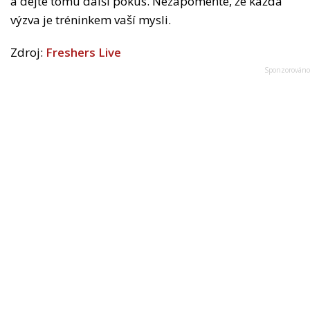
a dejte tomu další pokus. Nezapomeňte, že každá
výzva je tréninkem vaší mysli.
Zdroj:
Freshers Live