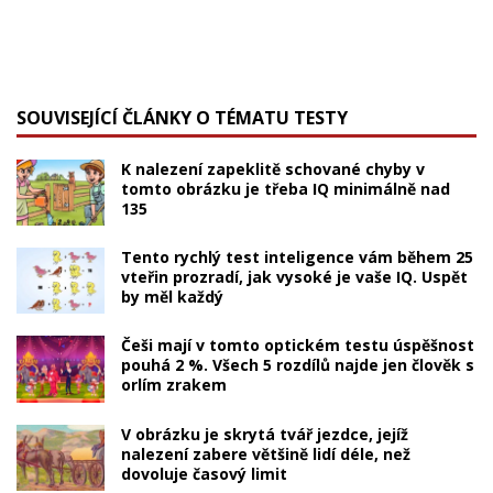
SOUVISEJÍCÍ ČLÁNKY O TÉMATU TESTY
K nalezení zapeklitě schované chyby v
tomto obrázku je třeba IQ minimálně nad
135
Tento rychlý test inteligence vám během 25
vteřin prozradí, jak vysoké je vaše IQ. Uspět
by měl každý
Češi mají v tomto optickém testu úspěšnost
pouhá 2 %. Všech 5 rozdílů najde jen člověk s
orlím zrakem
V obrázku je skrytá tvář jezdce, jejíž
nalezení zabere většině lidí déle, než
dovoluje časový limit