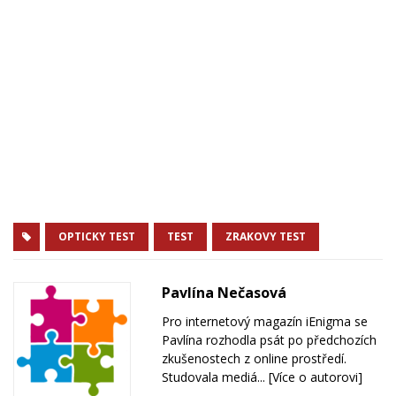
OPTICKY TEST
TEST
ZRAKOVY TEST
Pavlína Nečasová
Pro internetový magazín iEnigma se
Pavlína rozhodla psát po předchozích
zkušenostech z online prostředí.
Studovala mediá...
[Více o autorovi]