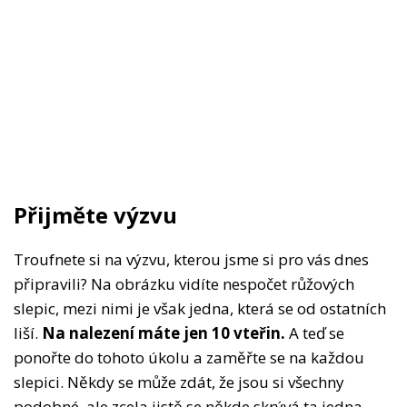
Přijměte výzvu
Troufnete si na výzvu, kterou jsme si pro vás dnes
připravili? Na obrázku vidíte nespočet růžových
slepic, mezi nimi je však jedna, která se od ostatních
liší.
Na nalezení máte jen 10 vteřin.
A teď se
ponořte do tohoto úkolu a zaměřte se na každou
slepici. Někdy se může zdát, že jsou si všechny
podobné, ale zcela jistě se někde skrývá ta jedna