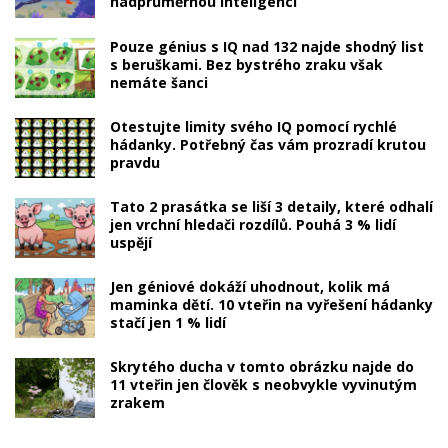
nadprůměrnou inteligencí
Pouze génius s IQ nad 132 najde shodný list
s beruškami. Bez bystrého zraku však
nemáte šanci
Otestujte limity svého IQ pomocí rychlé
hádanky. Potřebný čas vám prozradí krutou
pravdu
Tato 2 prasátka se liší 3 detaily, které odhalí
jen vrchní hledači rozdílů. Pouhá 3 % lidí
uspějí
Jen géniové dokáží uhodnout, kolik má
maminka dětí. 10 vteřin na vyřešení hádanky
stačí jen 1 % lidí
Skrytého ducha v tomto obrázku najde do
11 vteřin jen člověk s neobvykle vyvinutým
zrakem