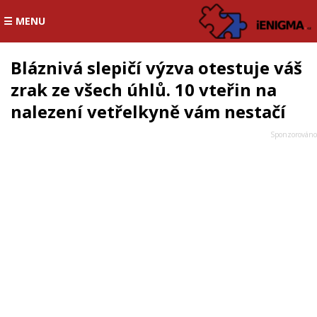
☰ MENU
Bláznivá slepičí výzva otestuje váš
zrak ze všech úhlů. 10 vteřin na
nalezení vetřelkyně vám nestačí