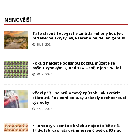
NEJNOVĚJŠÍ
Tato slavná fotografie zmátla miliony lidí: Je v
ní zákeřně skrytý lev, kterého najde jen génius
28. 9. 2024
Pokud najdete odlišnou kočku, můžete se
pyšnit vysokým IQ nad 124. Uspěje jen 1 % lidí
28. 9. 2024
Vědci přišli na průlomový způsob, jak zvrátit
stárnutí. Poslední pokusy ukázaly dechberoucí
výsledky
27. 9. 2024
4 kohouty v tomto obrázku najde i dítě ze 3.
třídy. Jablka si však všimne jen člověk s IQ nad