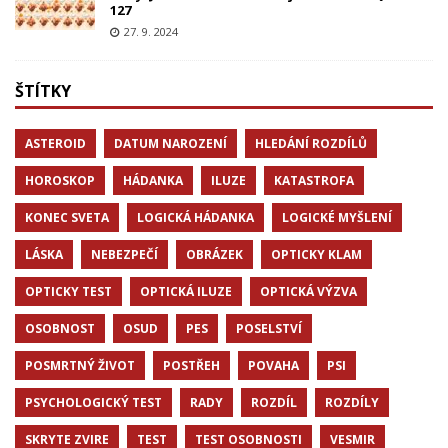
127
27. 9. 2024
ŠTÍTKY
ASTEROID
DATUM NAROZENÍ
HLEDÁNÍ ROZDÍLŮ
HOROSKOP
HÁDANKA
ILUZE
KATASTROFA
KONEC SVETA
LOGICKÁ HÁDANKA
LOGICKÉ MYŠLENÍ
LÁSKA
NEBEZPEČÍ
OBRÁZEK
OPTICKY KLAM
OPTICKY TEST
OPTICKÁ ILUZE
OPTICKÁ VÝZVA
OSOBNOST
OSUD
PES
POSELSTVÍ
POSMRTNÝ ŽIVOT
POSTŘEH
POVAHA
PSI
PSYCHOLOGICKÝ TEST
RADY
ROZDÍL
ROZDÍLY
SKRYTE ZVIRE
TEST
TEST OSOBNOSTI
VESMIR