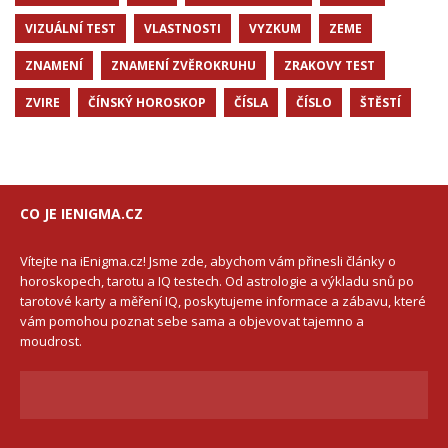
VIZUÁLNÍ TEST
VLASTNOSTI
VYZKUM
ZEME
ZNAMENÍ
ZNAMENÍ ZVĚROKRUHU
ZRAKOVY TEST
ZVIRE
ČÍNSKÝ HOROSKOP
ČÍSLA
ČÍSLO
ŠTĚSTÍ
CO JE IENIGMA.CZ
Vítejte na iEnigma.cz! Jsme zde, abychom vám přinesli články o
horoskopech, tarotu a IQ testech. Od astrologie a výkladu snů po
tarotové karty a měření IQ, poskytujeme informace a zábavu, které
vám pomohou poznat sebe sama a objevovat tajemno a
moudrost.