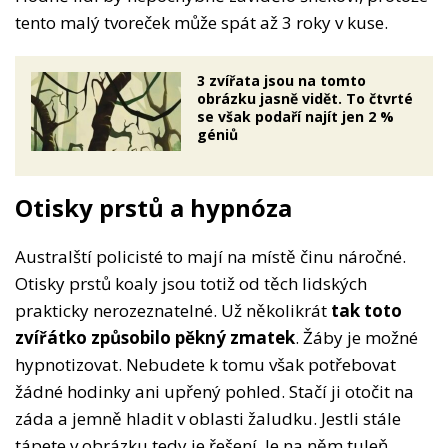
tento malý tvoreček může spát až 3 roky v kuse.
3 zvířata jsou na tomto
obrázku jasně vidět. To čtvrté
se však podaří najít jen 2 %
géniů
Otisky prstů a hypnóza
Australští policisté to mají na místě činu náročné.
Otisky prstů koaly jsou totiž od těch lidských
prakticky nerozeznatelné. Už několikrát
tak toto
zvířátko způsobilo pěkný zmatek
. Žáby je možné
hypnotizovat. Nebudete k tomu však potřebovat
žádné hodinky ani upřený pohled. Stačí ji otočit na
záda a jemně hladit v oblasti žaludku. Jestli stále
tápete v obrázku tedy je řešení. Je na něm tuleň,