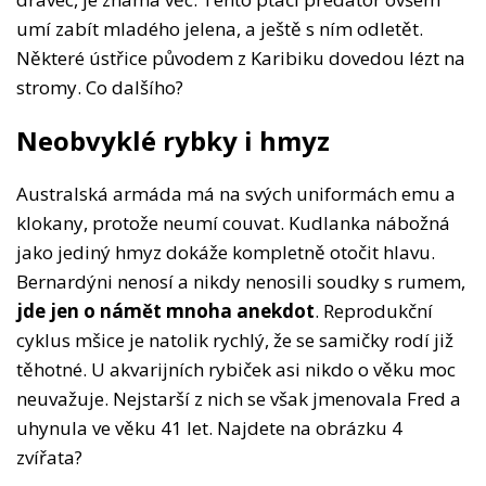
umí zabít mladého jelena, a ještě s ním odletět.
Některé ústřice původem z Karibiku dovedou lézt na
stromy. Co dalšího?
Neobvyklé rybky i hmyz
Australská armáda má na svých uniformách emu a
klokany, protože neumí couvat. Kudlanka nábožná
jako jediný hmyz dokáže kompletně otočit hlavu.
Bernardýni nenosí a nikdy nenosili soudky s rumem,
jde jen o námět mnoha anekdot
. Reprodukční
cyklus mšice je natolik rychlý, že se samičky rodí již
těhotné. U akvarijních rybiček asi nikdo o věku moc
neuvažuje. Nejstarší z nich se však jmenovala Fred a
uhynula ve věku 41 let. Najdete na obrázku 4
zvířata?