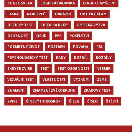
KONEC SVETA
LOGICKÁ HÁDANKA
LOGICKÉ MYŠLENÍ
LÁSKA
NEBEZPEČÍ
OBRÁZEK
OPTICKY KLAM
OPTICKY TEST
OPTICKÁ ILUZE
OPTICKÁ VÝZVA
OSOBNOST
OSUD
PES
POSELSTVÍ
POSMRTNÝ ŽIVOT
POSTŘEH
POVAHA
PSI
PSYCHOLOGICKÝ TEST
RADY
ROZDÍL
ROZDÍLY
SKRYTE ZVIRE
TEST
TEST OSOBNOSTI
VESMIR
VIZUÁLNÍ TEST
VLASTNOSTI
VYZKUM
ZEME
ZNAMENÍ
ZNAMENÍ ZVĚROKRUHU
ZRAKOVY TEST
ZVIRE
ČÍNSKÝ HOROSKOP
ČÍSLA
ČÍSLO
ŠTĚSTÍ