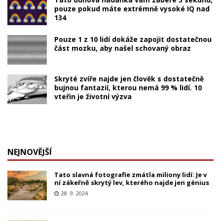
pouze pokud máte extrémně vysoké IQ nad
134
Pouze 1 z 10 lidí dokáže zapojit dostatečnou
část mozku, aby našel schovaný obraz
Skryté zvíře najde jen člověk s dostatečně
bujnou fantazií, kterou nemá 99 % lidí. 10
vteřin je životní výzva
NEJNOVĚJŠÍ
Tato slavná fotografie zmátla miliony lidí: Je v
ní zákeřně skrytý lev, kterého najde jen génius
28. 9. 2024