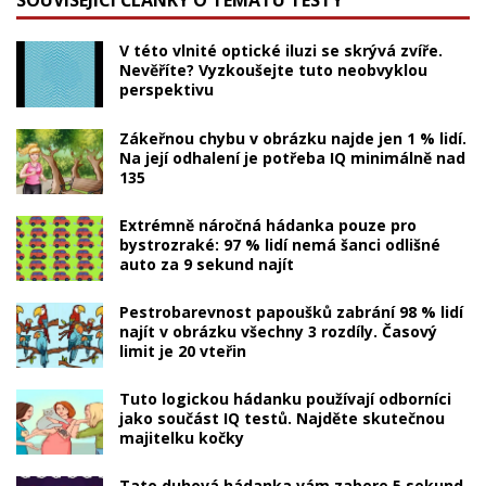
SOUVISEJÍCÍ ČLÁNKY O TÉMATU TESTY
V této vlnité optické iluzi se skrývá zvíře.
Nevěříte? Vyzkoušejte tuto neobvyklou
perspektivu
Zákeřnou chybu v obrázku najde jen 1 % lidí.
Na její odhalení je potřeba IQ minimálně nad
135
Extrémně náročná hádanka pouze pro
bystrozraké: 97 % lidí nemá šanci odlišné
auto za 9 sekund najít
Pestrobarevnost papoušků zabrání 98 % lidí
najít v obrázku všechny 3 rozdíly. Časový
limit je 20 vteřin
Tuto logickou hádanku používají odborníci
jako součást IQ testů. Najděte skutečnou
majitelku kočky
Tato duhová hádanka vám zabere 5 sekund,