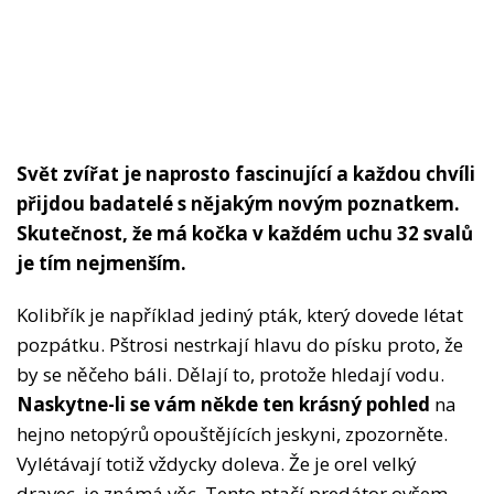
Svět zvířat je naprosto fascinující a každou chvíli
přijdou badatelé s nějakým novým poznatkem.
Skutečnost, že má kočka v každém uchu 32 svalů
je tím nejmenším.
Kolibřík je například jediný pták, který dovede létat
pozpátku. Pštrosi nestrkají hlavu do písku proto, že
by se něčeho báli. Dělají to, protože hledají vodu.
Naskytne-li se vám někde ten krásný pohled
na
hejno netopýrů opouštějících jeskyni, zpozorněte.
Vylétávají totiž vždycky doleva. Že je orel velký
dravec, je známá věc. Tento ptačí predátor ovšem