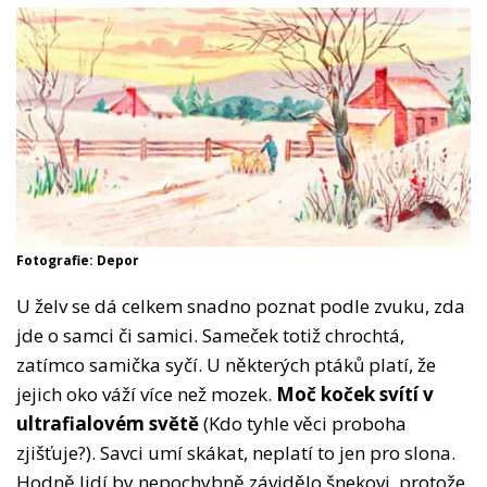
Fotografie: Depor
U želv se dá celkem snadno poznat podle zvuku, zda
jde o samci či samici. Sameček totiž chrochtá,
zatímco samička syčí. U některých ptáků platí, že
jejich oko váží více než mozek.
Moč koček svítí v
ultrafialovém světě
(Kdo tyhle věci proboha
zjišťuje?). Savci umí skákat, neplatí to jen pro slona.
Hodně lidí by nepochybně závidělo šnekovi, protože