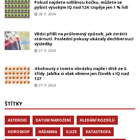
Pokud najdete odlišnou kočku, můžete se
pyšnit vysokým IQ nad 124. Uspěje jen 1 % lidí
28. 9. 2024
Vědci přišli na průlomový způsob, jak zvrátit
stárnutí. Poslední pokusy ukázaly dechberoucí
výsledky
27. 9. 2024
4 kohouty v tomto obrázku najde i dítě ze 3.
třídy. Jablka si však všimne jen člověk s IQ nad
127
27. 9. 2024
ŠTÍTKY
ASTEROID
DATUM NAROZENÍ
HLEDÁNÍ ROZDÍLŮ
HOROSKOP
HÁDANKA
ILUZE
KATASTROFA