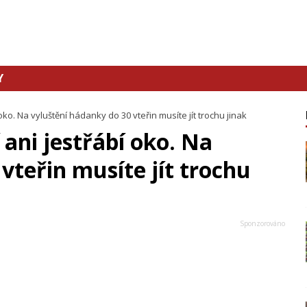
Y
oko. Na vyluštění hádanky do 30 vteřin musíte jít trochu jinak
 ani jestřábí oko. Na
vteřin musíte jít trochu