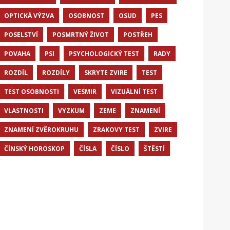
OPTICKÁ VÝZVA
OSOBNOST
OSUD
PES
POSELSTVÍ
POSMRTNÝ ŽIVOT
POSTŘEH
POVAHA
PSI
PSYCHOLOGICKÝ TEST
RADY
ROZDÍL
ROZDÍLY
SKRYTE ZVIRE
TEST
TEST OSOBNOSTI
VESMIR
VIZUÁLNÍ TEST
VLASTNOSTI
VYZKUM
ZEME
ZNAMENÍ
ZNAMENÍ ZVĚROKRUHU
ZRAKOVY TEST
ZVIRE
ČÍNSKÝ HOROSKOP
ČÍSLA
ČÍSLO
ŠTĚSTÍ