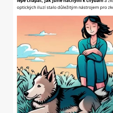
lépe chápat, jak jsme náchylní k chybám
a zk
optických iluzí stalo důležitým nástrojem pro 