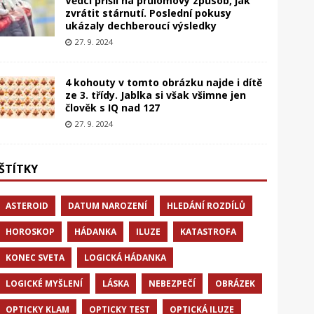
Vědci přišli na průlomový způsob, jak
zvrátit stárnutí. Poslední pokusy
ukázaly dechberoucí výsledky
27. 9. 2024
4 kohouty v tomto obrázku najde i dítě
ze 3. třídy. Jablka si však všimne jen
člověk s IQ nad 127
27. 9. 2024
ŠTÍTKY
ASTEROID
DATUM NAROZENÍ
HLEDÁNÍ ROZDÍLŮ
HOROSKOP
HÁDANKA
ILUZE
KATASTROFA
KONEC SVETA
LOGICKÁ HÁDANKA
LOGICKÉ MYŠLENÍ
LÁSKA
NEBEZPEČÍ
OBRÁZEK
OPTICKY KLAM
OPTICKY TEST
OPTICKÁ ILUZE