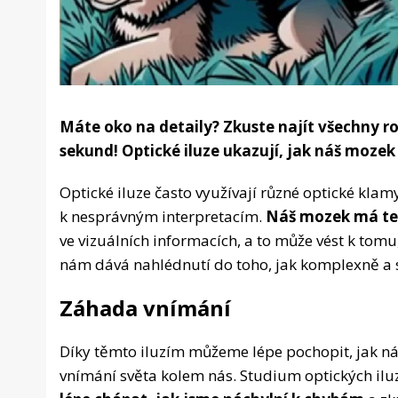
Máte oko na detaily? Zkuste najít všechny 
sekund! Optické iluze ukazují, jak náš moze
Optické iluze často využívají různé optické klam
k nesprávným interpretacím.
Náš mozek má ten
ve vizuálních informacích, a to může vést k tomu
nám dává nahlédnutí do toho, jak komplexně a 
Záhada vnímání
Díky těmto iluzím můžeme lépe pochopit, jak ná
vnímání světa kolem nás. Studium optických ilu