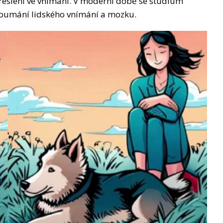
reslení ve vnímání. V moderní době se studium
zkoumání lidského vnímání a mozku.