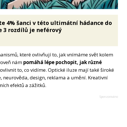
te 4% šanci v této ultimátní hádance do
e 3 rozdílů je neférový
ismů, které ovlivňují to, jak vnímáme svět kolem
ároveň nám
pomáhá lépe pochopit, jak různé
livnit to, co vidíme. Optické iluze mají také široké
e, neurověda, design, reklama a umění. Kreativní
ních efektů a zážitků.