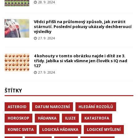
28. 9. 2024
Vědci přišli na průlomový způsob, jak zvrátit
stárnutí. Poslední pokusy ukázaly dechberoucí
výsledky
27. 9. 2024
4 kohouty v tomto obrázku najde i dítě ze 3.
třídy. Jablka si však všimne jen člověk s IQ nad
127
27. 9. 2024
ŠTÍTKY
ASTEROID
DATUM NAROZENÍ
HLEDÁNÍ ROZDÍLŮ
HOROSKOP
HÁDANKA
ILUZE
KATASTROFA
KONEC SVETA
LOGICKÁ HÁDANKA
LOGICKÉ MYŠLENÍ