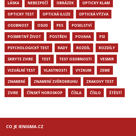
LÁSKA
NEBEZPEČÍ
OBRÁZEK
OPTICKY KLAM
OPTICKY TEST
OPTICKÁ ILUZE
OPTICKÁ VÝZVA
OSOBNOST
OSUD
PES
POSELSTVÍ
POSMRTNÝ ŽIVOT
POSTŘEH
POVAHA
PSI
PSYCHOLOGICKÝ TEST
RADY
ROZDÍL
ROZDÍLY
SKRYTE ZVIRE
TEST
TEST OSOBNOSTI
VESMIR
VIZUÁLNÍ TEST
VLASTNOSTI
VYZKUM
ZEME
ZNAMENÍ
ZNAMENÍ ZVĚROKRUHU
ZRAKOVY TEST
ZVIRE
ČÍNSKÝ HOROSKOP
ČÍSLA
ČÍSLO
ŠTĚSTÍ
CO JE IENIGMA.CZ