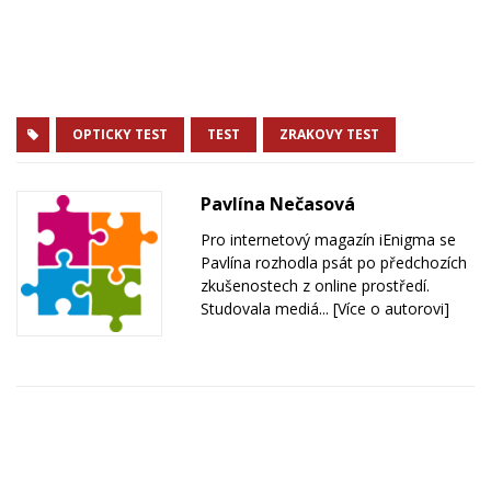
OPTICKY TEST
TEST
ZRAKOVY TEST
Pavlína Nečasová
Pro internetový magazín iEnigma se
Pavlína rozhodla psát po předchozích
zkušenostech z online prostředí.
Studovala mediá...
[Více o autorovi]