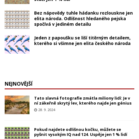
Bez nápovědy tuhle hádanku rozlouskne jen
elita národa. Odlišnost hledaného pejska
spočívá v jediném detailu
Jeden z papoušku se liší titěrným detailem,
kterého si všimne jen elita českého národa
NEJNOVĚJŠÍ
Tato slavná fotografie zmátla miliony lidí: Je v
ní zákeřně skrytý lev, kterého najde jen génius
28. 9. 2024
Pokud najdete odlišnou kočku, můžete se
pyšnit vysokým IQ nad 124. Uspěje jen 1 % lidí