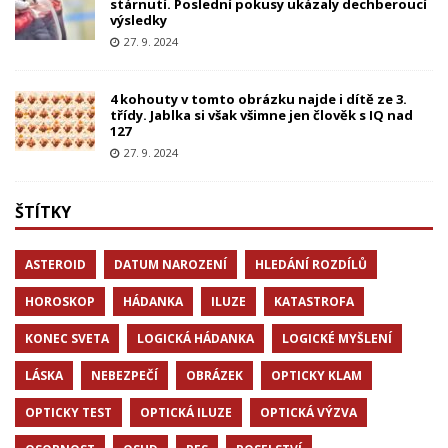
stárnutí. Poslední pokusy ukázaly dechberoucí
výsledky
27. 9. 2024
4 kohouty v tomto obrázku najde i dítě ze 3.
třídy. Jablka si však všimne jen člověk s IQ nad
127
27. 9. 2024
ŠTÍTKY
ASTEROID
DATUM NAROZENÍ
HLEDÁNÍ ROZDÍLŮ
HOROSKOP
HÁDANKA
ILUZE
KATASTROFA
KONEC SVETA
LOGICKÁ HÁDANKA
LOGICKÉ MYŠLENÍ
LÁSKA
NEBEZPEČÍ
OBRÁZEK
OPTICKY KLAM
OPTICKY TEST
OPTICKÁ ILUZE
OPTICKÁ VÝZVA