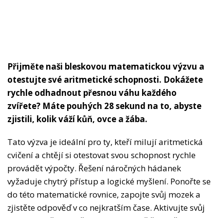
Přijměte naši bleskovou matematickou výzvu a
otestujte své aritmetické schopnosti. Dokážete
rychle odhadnout přesnou váhu každého
zvířete? Máte pouhých 28 sekund na to, abyste
zjistili, kolik váží kůň, ovce a žába.
Tato výzva je ideální pro ty, kteří milují aritmetická
cvičení a chtějí si otestovat svou schopnost rychle
provádět výpočty. Řešení náročných hádanek
vyžaduje chytrý přístup a logické myšlení. Ponořte se
do této matematické rovnice, zapojte svůj mozek a
zjistěte odpověď v co nejkratším čase. Aktivujte svůj