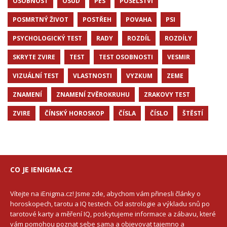
OSOBNOST
OSUD
PES
POSELSTVÍ
POSMRTNÝ ŽIVOT
POSTŘEH
POVAHA
PSI
PSYCHOLOGICKÝ TEST
RADY
ROZDÍL
ROZDÍLY
SKRYTE ZVIRE
TEST
TEST OSOBNOSTI
VESMIR
VIZUÁLNÍ TEST
VLASTNOSTI
VYZKUM
ZEME
ZNAMENÍ
ZNAMENÍ ZVĚROKRUHU
ZRAKOVY TEST
ZVIRE
ČÍNSKÝ HOROSKOP
ČÍSLA
ČÍSLO
ŠTĚSTÍ
CO JE IENIGMA.CZ
Vítejte na iEnigma.cz! Jsme zde, abychom vám přinesli články o
horoskopech, tarotu a IQ testech. Od astrologie a výkladu snů po
tarotové karty a měření IQ, poskytujeme informace a zábavu, které
vám pomohou poznat sebe sama a objevovat tajemno a