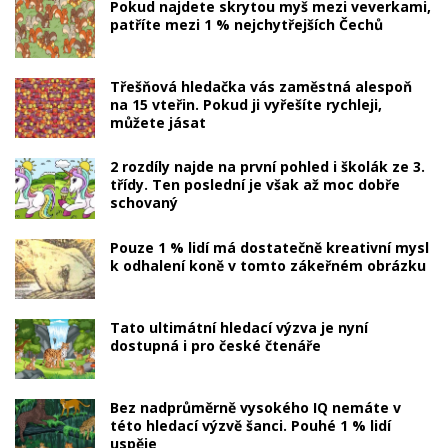
Pokud najdete skrytou myš mezi veverkami,
patříte mezi 1 % nejchytřejších Čechů
Třešňová hledačka vás zaměstná alespoň
na 15 vteřin. Pokud ji vyřešíte rychleji,
můžete jásat
2 rozdíly najde na první pohled i školák ze 3.
třídy. Ten poslední je však až moc dobře
schovaný
Pouze 1 % lidí má dostatečně kreativní mysl
k odhalení koně v tomto zákeřném obrázku
Tato ultimátní hledací výzva je nyní
dostupná i pro české čtenáře
Bez nadprůměrně vysokého IQ nemáte v
této hledací výzvě šanci. Pouhé 1 % lidí
uspěje