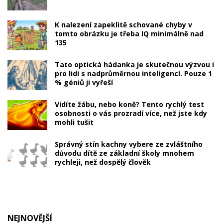
K nalezení zapeklitě schované chyby v
tomto obrázku je třeba IQ minimálně nad
135
Tato optická hádanka je skutečnou výzvou i
pro lidi s nadprůměrnou inteligencí. Pouze 1
% géniů ji vyřeší
Vidíte žábu, nebo koně? Tento rychlý test
osobnosti o vás prozradí více, než jste kdy
mohli tušit
Správný stín kachny vybere ze zvláštního
důvodu dítě ze základní školy mnohem
rychleji, než dospělý člověk
NEJNOVĚJŠÍ