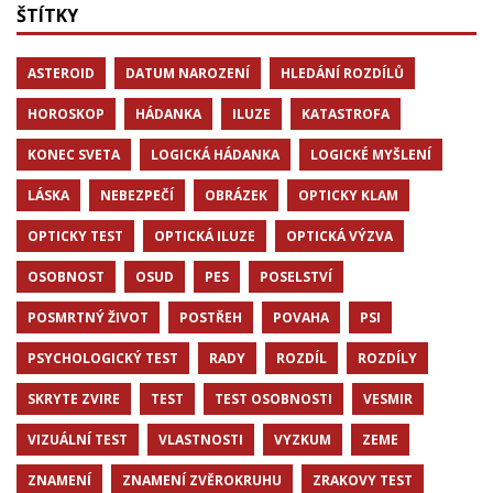
ŠTÍTKY
ASTEROID
DATUM NAROZENÍ
HLEDÁNÍ ROZDÍLŮ
HOROSKOP
HÁDANKA
ILUZE
KATASTROFA
KONEC SVETA
LOGICKÁ HÁDANKA
LOGICKÉ MYŠLENÍ
LÁSKA
NEBEZPEČÍ
OBRÁZEK
OPTICKY KLAM
OPTICKY TEST
OPTICKÁ ILUZE
OPTICKÁ VÝZVA
OSOBNOST
OSUD
PES
POSELSTVÍ
POSMRTNÝ ŽIVOT
POSTŘEH
POVAHA
PSI
PSYCHOLOGICKÝ TEST
RADY
ROZDÍL
ROZDÍLY
SKRYTE ZVIRE
TEST
TEST OSOBNOSTI
VESMIR
VIZUÁLNÍ TEST
VLASTNOSTI
VYZKUM
ZEME
ZNAMENÍ
ZNAMENÍ ZVĚROKRUHU
ZRAKOVY TEST