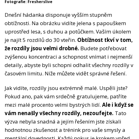
Fotografie: Fresherslive
Dnešní hádanka disponuje vyšším stupněm
obtížnosti. Na obrázku vidíte jelena s papouškem
uprostřed lesa, s duhou a potůčkem. Vaším úkolem
je najít 5 rozdílů do 30 vteřin.
Obtížnost tkví v tom,
že rozdíly jsou velmi drobné.
Budete potřebovat
zvýšenou koncentraci a schopnost vnímat i nejmenší
detaily, abyste byli schopni odhalit všechny rozdíly v
časovém limitu. Níže můžete vidět správné řešení.
Jak vidíte, rozdíly jsou extrémně malé. Uspěli jste?
Pokud ano, pak vám srdečně gratulujeme, patříte
mezi malé procento velmi bystrých lidí.
Ale i když se
vám nenašly všechny rozdíly, nezoufejte.
Tato
výzva nebyla snadná a jejím řešením jste získali
hodnotnou zkušenost a trénink pro vaše smysly a
mentální dovednosti. Každý pokus je krokem vpřed,