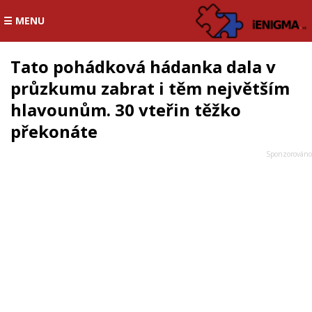
☰ MENU
Tato pohádková hádanka dala v
průzkumu zabrat i těm největším
hlavounům. 30 vteřin těžko
překonáte