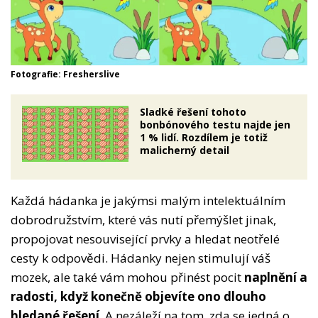
Fotografie: Fresherslive
Sladké řešení tohoto
bonbónového testu najde jen
1 % lidí. Rozdílem je totiž
malicherný detail
Každá hádanka je jakýmsi malým intelektuálním
dobrodružstvím, které vás nutí přemýšlet jinak,
propojovat nesouvisející prvky a hledat neotřelé
cesty k odpovědi. Hádanky nejen stimulují váš
mozek, ale také vám mohou přinést pocit
naplnění a
radosti, když konečně objevíte ono dlouho
hledané řešení
. A nezáleží na tom, zda se jedná o