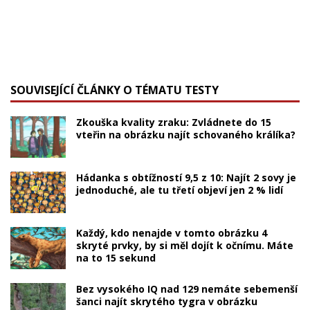
SOUVISEJÍCÍ ČLÁNKY O TÉMATU TESTY
Zkouška kvality zraku: Zvládnete do 15
vteřin na obrázku najít schovaného králíka?
Hádanka s obtížností 9,5 z 10: Najít 2 sovy je
jednoduché, ale tu třetí objeví jen 2 % lidí
Každý, kdo nenajde v tomto obrázku 4
skryté prvky, by si měl dojít k očnímu. Máte
na to 15 sekund
Bez vysokého IQ nad 129 nemáte sebemenší
šanci najít skrytého tygra v obrázku