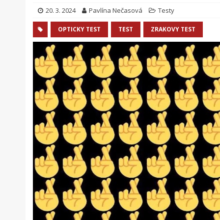
20. 3. 2024
Pavlína Nečasová
Testy
OPTICKY TEST
TEST
ZRAKOVY TEST