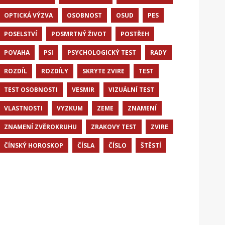
OPTICKÁ VÝZVA
OSOBNOST
OSUD
PES
POSELSTVÍ
POSMRTNÝ ŽIVOT
POSTŘEH
POVAHA
PSI
PSYCHOLOGICKÝ TEST
RADY
ROZDÍL
ROZDÍLY
SKRYTE ZVIRE
TEST
TEST OSOBNOSTI
VESMIR
VIZUÁLNÍ TEST
VLASTNOSTI
VYZKUM
ZEME
ZNAMENÍ
ZNAMENÍ ZVĚROKRUHU
ZRAKOVY TEST
ZVIRE
ČÍNSKÝ HOROSKOP
ČÍSLA
ČÍSLO
ŠTĚSTÍ