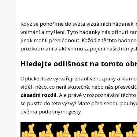
Když se ponoříme do světa vizuálních hádanek, 
vnímání a myšlení. Tyto hádanky nás přinutí zam
jinak mohli přehlédnout. Každá z těchto hádanek
prozkoumání a aktivnímu zapojení našich smysl
Hledejte odlišnost na tomto ob
Optické iluze vytvářejí zdánlivé rozpaky a klam
viděli něco, co není skutečné, nebo nás přesvědč
zásadní rozdíl
. Ale právě v rozpoznávání těchto
se pusťte do této výzvy! Máte před sebou pouhýc
dvěma podobnými gesty.