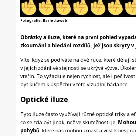
Fotografie: Barlettaweb
Obrázky a iluze, které na první pohled vypad
zkoumání a hledání rozdílů, jež jsou skryty v 
Víte, když se podíváte na dvě ruce, které dělají s
v jejich zdánlivé stejnosti se ukrývá výzva. Úkol
vteřin. To vyžaduje nejen rychlost, ale i pečliv
být klíčem k úspěchu v této vizuální hádance.
Optické iluze
Tyto iluze často využívají různé optické triky a
co se zdá být jinak, než ve skutečnosti je.
Mohou 
pohybů
, které nás mohou zmást a vést k nesprá