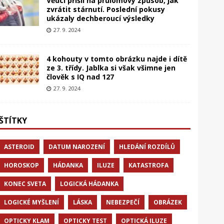
Vědci přišli na průlomový způsob, jak
zvrátit stárnutí. Poslední pokusy
ukázaly dechberoucí výsledky
27. 9. 2024
4 kohouty v tomto obrázku najde i dítě
ze 3. třídy. Jablka si však všimne jen
člověk s IQ nad 127
27. 9. 2024
ŠTÍTKY
ASTEROID
DATUM NAROZENÍ
HLEDÁNÍ ROZDÍLŮ
HOROSKOP
HÁDANKA
ILUZE
KATASTROFA
KONEC SVETA
LOGICKÁ HÁDANKA
LOGICKÉ MYŠLENÍ
LÁSKA
NEBEZPEČÍ
OBRÁZEK
OPTICKY KLAM
OPTICKY TEST
OPTICKÁ ILUZE