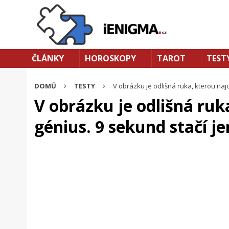
ČLÁNKY
HOROSKOPY
TAROT
TEST
DOMŮ
TESTY
V obrázku je odlišná ruka, kterou najd
V obrázku je odlišná ruk
génius. 9 sekund stačí jen