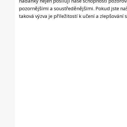
hádanky nejen posilují naše schopnosti pozorová
pozornějšími a soustředěnějšími. Pokud jste našl
taková výzva je příležitostí k učení a zlepšování s