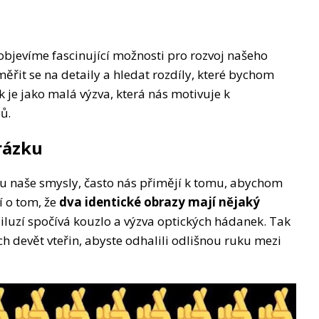
objevíme fascinující možnosti pro rozvoj našeho
ěřit se na detaily a hledat rozdíly, které bychom
 je jako malá výzva, která nás motivuje k
ů.
rázku
ou naše smysly, často nás přimějí k tomu, abychom
í o tom, že
dva identické obrazy mají nějaký
 iluzí spočívá kouzlo a výzva optických hádanek. Tak
h devět vteřin, abyste odhalili odlišnou ruku mezi