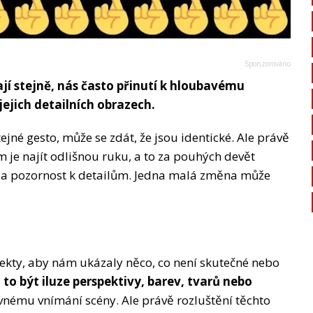
ají stejně, nás často přinutí k hloubavému
jejich detailních obrazech.
tejné gesto, může se zdát, že jsou identické. Ale právě
em je najít odlišnou ruku, a to za pouhých devět
ost a pozornost k detailům. Jedna malá změna může
 efekty, aby nám ukázaly něco, co není skutečné nebo
to být iluze perspektivy, barev, tvarů nebo
vnému vnímání scény. Ale právě rozluštění těchto