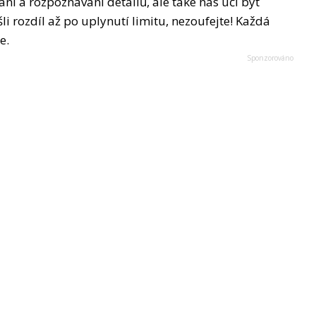
ní a rozpoznávání detailů, ale také nás učí být
i rozdíl až po uplynutí limitu, nezoufejte! Každá
e.