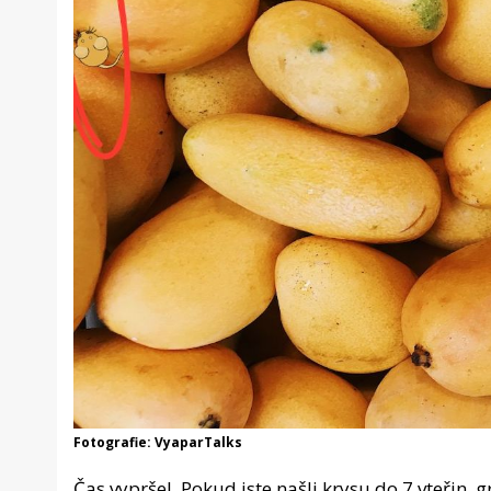
Fotografie: VyaparTalks
Čas vypršel. Pokud jste našli krysu do 7 vteřin, 