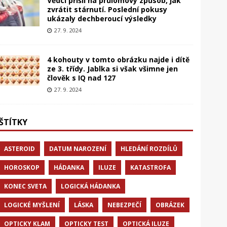
Vědci přišli na průlomový způsob, jak
zvrátit stárnutí. Poslední pokusy
ukázaly dechberoucí výsledky
27. 9. 2024
4 kohouty v tomto obrázku najde i dítě
ze 3. třídy. Jablka si však všimne jen
člověk s IQ nad 127
27. 9. 2024
ŠTÍTKY
ASTEROID
DATUM NAROZENÍ
HLEDÁNÍ ROZDÍLŮ
HOROSKOP
HÁDANKA
ILUZE
KATASTROFA
KONEC SVETA
LOGICKÁ HÁDANKA
LOGICKÉ MYŠLENÍ
LÁSKA
NEBEZPEČÍ
OBRÁZEK
OPTICKY KLAM
OPTICKY TEST
OPTICKÁ ILUZE