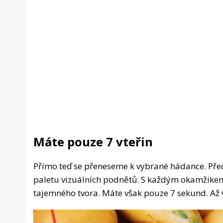
Máte pouze 7 vteřin
Přímo teď se přeneseme k vybrané hádance. Před
paletu vizuálních podnětů. S každým okamžikem, 
tajemného tvora. Máte však pouze 7 sekund. Až v