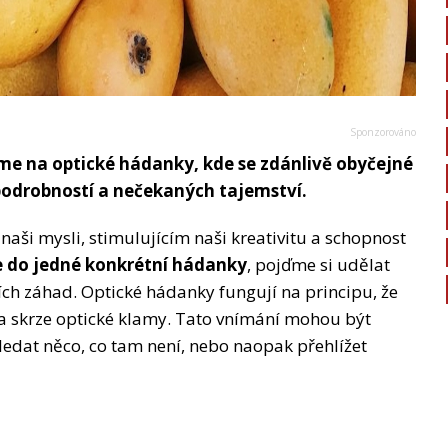
me na optické hádanky, kde se zdánlivě obyčejné
podrobností a nečekaných tajemství.
naši mysli, stimulujícím naši kreativitu a schopnost
e do jedné konkrétní hádanky
, pojďme si udělat
ních záhad. Optické hádanky fungují na principu, že
a skrze optické klamy. Tato vnímání mohou být
 hledat něco, co tam není, nebo naopak přehlížet