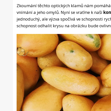
Zkoumání těchto optických klamů nám pomáhá 
vnímání a jeho omylů. Nyní se vraťme k naší
kon
jednoduchý, ale výzva spočívá ve schopnosti ryc
schopnost odhalit krysu na obrázku bude ovlivně