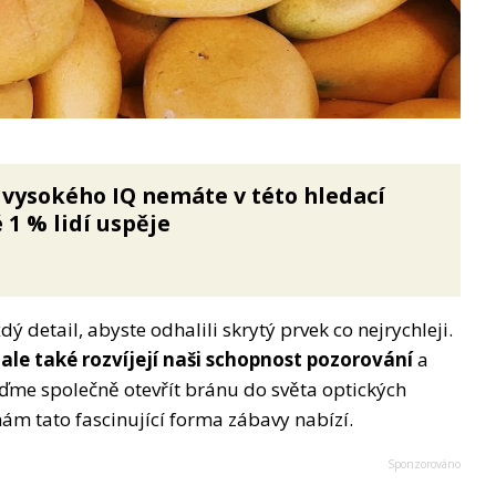
vysokého IQ nemáte v této hledací
 1 % lidí uspěje
 detail, abyste odhalili skrytý prvek co nejrychleji.
ale také rozvíjejí naši schopnost pozorování
a
jďme společně otevřít bránu do světa optických
nám tato fascinující forma zábavy nabízí.