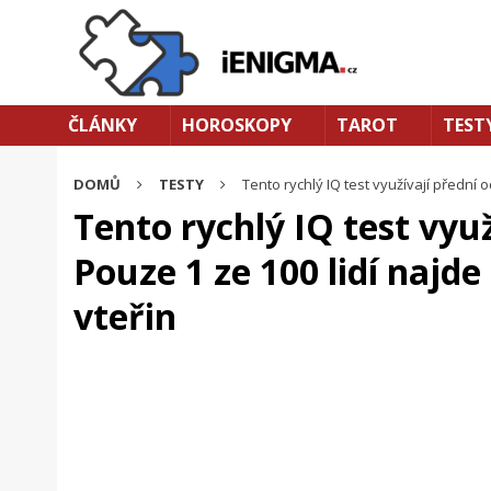
ČLÁNKY
HOROSKOPY
TAROT
TEST
DOMŮ
TESTY
Tento rychlý IQ test využívají přední 
Tento rychlý IQ test využ
Pouze 1 ze 100 lidí najd
vteřin