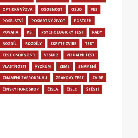
OPTICKÁ VÝZVA
OSOBNOST
OSUD
PES
POSELSTVÍ
POSMRTNÝ ŽIVOT
POSTŘEH
POVAHA
PSI
PSYCHOLOGICKÝ TEST
RADY
ROZDÍL
ROZDÍLY
SKRYTE ZVIRE
TEST
TEST OSOBNOSTI
VESMIR
VIZUÁLNÍ TEST
VLASTNOSTI
VYZKUM
ZEME
ZNAMENÍ
ZNAMENÍ ZVĚROKRUHU
ZRAKOVY TEST
ZVIRE
ČÍNSKÝ HOROSKOP
ČÍSLA
ČÍSLO
ŠTĚSTÍ