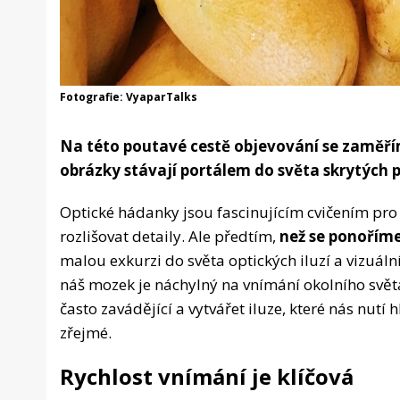
Fotografie: VyaparTalks
Na této poutavé cestě objevování se zaměří
obrázky stávají portálem do světa skrytých 
Optické hádanky jsou fascinujícím cvičením pro 
rozlišovat detaily. Ale předtím,
než se ponořím
malou exkurzi do světa optických iluzí a vizuál
náš mozek je náchylný na vnímání okolního svět
často zavádějící a vytvářet iluze, které nás nutí
zřejmé.
Rychlost vnímání je klíčová