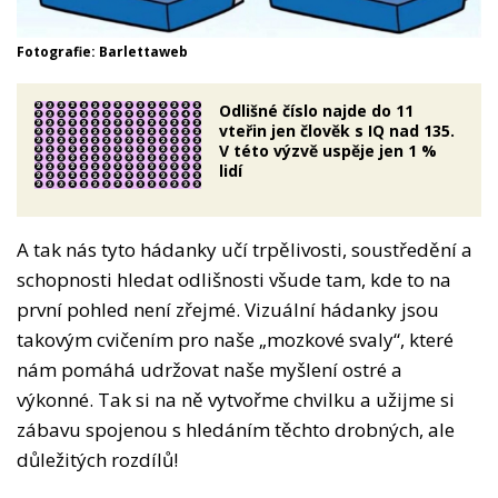
Fotografie: Barlettaweb
Odlišné číslo najde do 11
vteřin jen člověk s IQ nad 135.
V této výzvě uspěje jen 1 %
lidí
A tak nás tyto hádanky učí trpělivosti, soustředění a
schopnosti hledat odlišnosti všude tam, kde to na
první pohled není zřejmé. Vizuální hádanky jsou
takovým cvičením pro naše „mozkové svaly“, které
nám pomáhá udržovat naše myšlení ostré a
výkonné. Tak si na ně vytvořme chvilku a užijme si
zábavu spojenou s hledáním těchto drobných, ale
důležitých rozdílů!