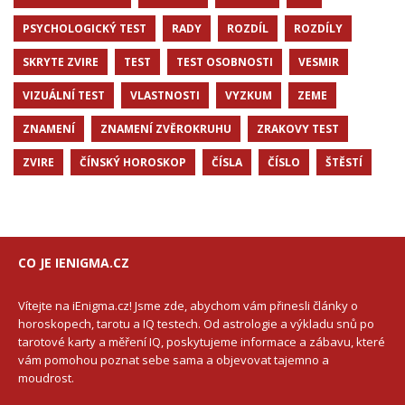
PSYCHOLOGICKÝ TEST
RADY
ROZDÍL
ROZDÍLY
SKRYTE ZVIRE
TEST
TEST OSOBNOSTI
VESMIR
VIZUÁLNÍ TEST
VLASTNOSTI
VYZKUM
ZEME
ZNAMENÍ
ZNAMENÍ ZVĚROKRUHU
ZRAKOVY TEST
ZVIRE
ČÍNSKÝ HOROSKOP
ČÍSLA
ČÍSLO
ŠTĚSTÍ
CO JE IENIGMA.CZ
Vítejte na iEnigma.cz! Jsme zde, abychom vám přinesli články o
horoskopech, tarotu a IQ testech. Od astrologie a výkladu snů po
tarotové karty a měření IQ, poskytujeme informace a zábavu, které
vám pomohou poznat sebe sama a objevovat tajemno a
moudrost.