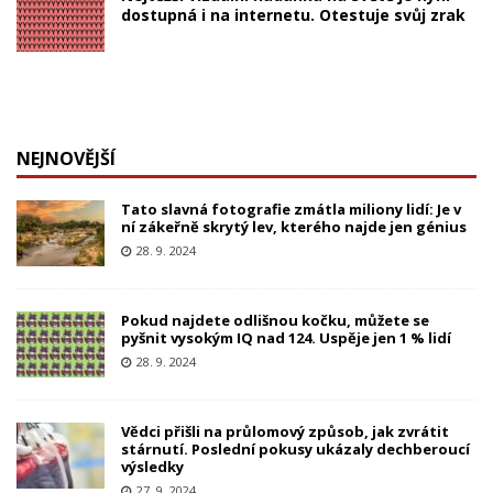
dostupná i na internetu. Otestuje svůj zrak
NEJNOVĚJŠÍ
Tato slavná fotografie zmátla miliony lidí: Je v
ní zákeřně skrytý lev, kterého najde jen génius
28. 9. 2024
Pokud najdete odlišnou kočku, můžete se
pyšnit vysokým IQ nad 124. Uspěje jen 1 % lidí
28. 9. 2024
Vědci přišli na průlomový způsob, jak zvrátit
stárnutí. Poslední pokusy ukázaly dechberoucí
výsledky
27. 9. 2024