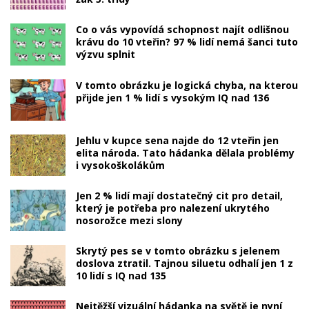
Co o vás vypovídá schopnost najít odlišnou
krávu do 10 vteřin? 97 % lidí nemá šanci tuto
výzvu splnit
V tomto obrázku je logická chyba, na kterou
přijde jen 1 % lidí s vysokým IQ nad 136
Jehlu v kupce sena najde do 12 vteřin jen
elita národa. Tato hádanka dělala problémy
i vysokoškolákům
Jen 2 % lidí mají dostatečný cit pro detail,
který je potřeba pro nalezení ukrytého
nosorožce mezi slony
Skrytý pes se v tomto obrázku s jelenem
doslova ztratil. Tajnou siluetu odhalí jen 1 z
10 lidí s IQ nad 135
Nejtěžší vizuální hádanka na světě je nyní