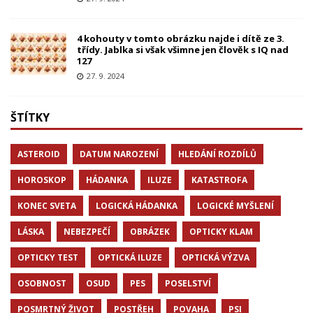
4 kohouty v tomto obrázku najde i dítě ze 3.
třídy. Jablka si však všimne jen člověk s IQ nad
127
27. 9. 2024
ŠTÍTKY
ASTEROID
DATUM NAROZENÍ
HLEDÁNÍ ROZDÍLŮ
HOROSKOP
HÁDANKA
ILUZE
KATASTROFA
KONEC SVETA
LOGICKÁ HÁDANKA
LOGICKÉ MYŠLENÍ
LÁSKA
NEBEZPEČÍ
OBRÁZEK
OPTICKY KLAM
OPTICKY TEST
OPTICKÁ ILUZE
OPTICKÁ VÝZVA
OSOBNOST
OSUD
PES
POSELSTVÍ
POSMRTNÝ ŽIVOT
POSTŘEH
POVAHA
PSI