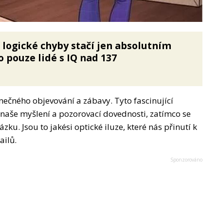
í logické chyby stačí jen absolutním
 pouze lidé s IQ nad 137
ečného objevování a zábavy. Tyto fascinující
t naše myšlení a pozorovací dovednosti, zatímco se
zku. Jsou to jakési optické iluze, které nás přinutí k
ailů.