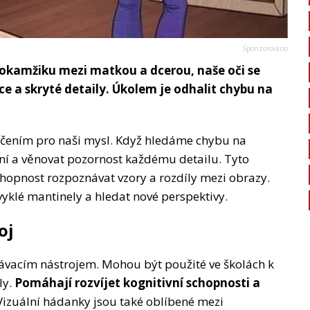
 okamžiku mezi matkou a dcerou, naše oči se
e a skryté detaily. Úkolem je odhalit chybu na
čením pro naši mysl. Když hledáme chybu na
í a věnovat pozornost každému detailu. Tyto
chopnost rozpoznávat vzory a rozdíly mezi obrazy.
vyklé mantinely a hledat nové perspektivy.
oj
lávacím nástrojem. Mohou být použité ve školách k
ly.
Pomáhají rozvíjet kognitivní schopnosti a
. Vizuální hádanky jsou také oblíbené mezi