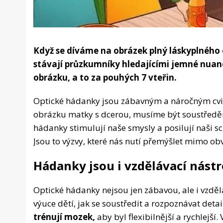
Když se díváme na obrázek plný láskyplného
stávají průzkumníky hledajícími jemné nuanc
obrázku, a to za pouhých 7 vteřin.
Optické hádanky jsou zábavným a náročným cvi
obrázku matky s dcerou, musíme být soustředěn
hádanky stimulují naše smysly a posilují naši s
Jsou to výzvy, které nás nutí přemýšlet mimo ob
Hádanky jsou i vzdělávací nástr
Optické hádanky nejsou jen zábavou, ale i vzdě
výuce dětí, jak se soustředit a rozpoznávat detai
trénují mozek,
aby byl flexibilnější a rychlejší