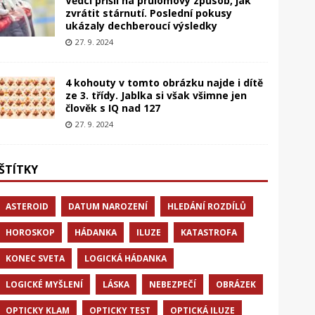
Vědci přišli na průlomový způsob, jak
zvrátit stárnutí. Poslední pokusy
ukázaly dechberoucí výsledky
27. 9. 2024
4 kohouty v tomto obrázku najde i dítě
ze 3. třídy. Jablka si však všimne jen
člověk s IQ nad 127
27. 9. 2024
ŠTÍTKY
ASTEROID
DATUM NAROZENÍ
HLEDÁNÍ ROZDÍLŮ
HOROSKOP
HÁDANKA
ILUZE
KATASTROFA
KONEC SVETA
LOGICKÁ HÁDANKA
LOGICKÉ MYŠLENÍ
LÁSKA
NEBEZPEČÍ
OBRÁZEK
OPTICKY KLAM
OPTICKY TEST
OPTICKÁ ILUZE