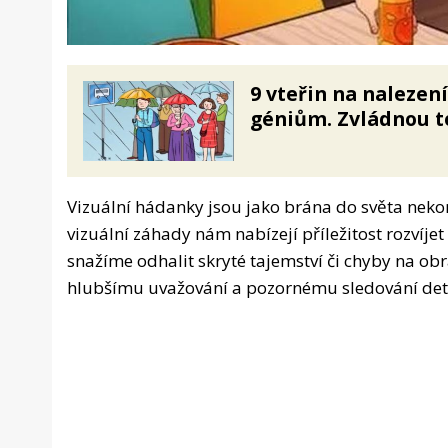
9 vteřin na nalezen
géniům. Zvládnou to
Vizuální hádanky jsou jako brána do světa nekon
vizuální záhady nám nabízejí příležitost rozvíje
snažíme odhalit skryté tajemství či chyby na obrá
hlubšímu uvažování a pozornému sledování det