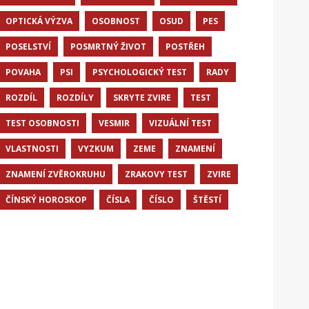
OPTICKÁ VÝZVA
OSOBNOST
OSUD
PES
POSELSTVÍ
POSMRTNÝ ŽIVOT
POSTŘEH
POVAHA
PSI
PSYCHOLOGICKÝ TEST
RADY
ROZDÍL
ROZDÍLY
SKRYTE ZVIRE
TEST
TEST OSOBNOSTI
VESMIR
VIZUÁLNÍ TEST
VLASTNOSTI
VYZKUM
ZEME
ZNAMENÍ
ZNAMENÍ ZVĚROKRUHU
ZRAKOVY TEST
ZVIRE
ČÍNSKÝ HOROSKOP
ČÍSLA
ČÍSLO
ŠTĚSTÍ