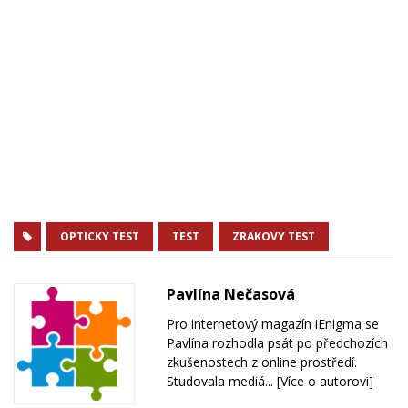
OPTICKY TEST
TEST
ZRAKOVY TEST
Pavlína Nečasová
Pro internetový magazín iEnigma se
Pavlína rozhodla psát po předchozích
zkušenostech z online prostředí.
Studovala mediá...
[Více o autorovi]