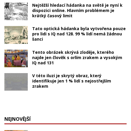
Nejtěžší hledací hádanka na světě je nyní k
dispozici online. Hlavním problémem je
krátký časový limit
Tato optická hádanka byla vytvořena pouze
pro lidi s IQ nad 128. 99 % lidí nemá žádnou
šanci
Tento obrázek skrývá zloděje, kterého
najde jen člověk s orlím zrakem a vysokým
IQ nad 131
V této iluzi je skrytý obraz, který
identifikuje jen 1 % lidí s nejostřejším
zrakem
NEJNOVĚJŠÍ