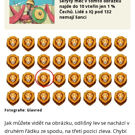
Skrytý meč v tomto obrázku
najde do 10 vteřin jen 1 %
Čechů. Lidé s IQ pod 132
nemají šanci
Fotografie: Glavred
Jak můžete vidět na obrázku, odlišný lev se nachází v
druhém řádku ze spodu, na třetí pozici zleva. Chybí