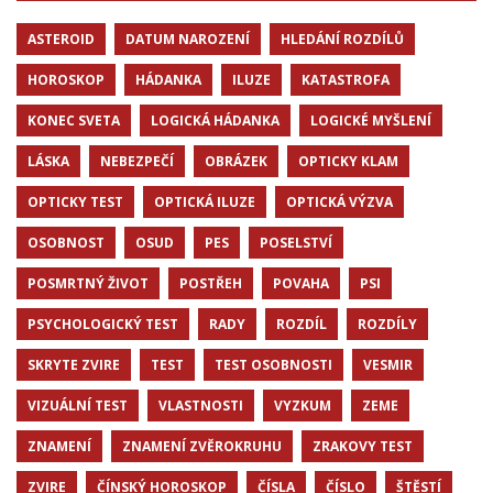
ASTEROID
DATUM NAROZENÍ
HLEDÁNÍ ROZDÍLŮ
HOROSKOP
HÁDANKA
ILUZE
KATASTROFA
KONEC SVETA
LOGICKÁ HÁDANKA
LOGICKÉ MYŠLENÍ
LÁSKA
NEBEZPEČÍ
OBRÁZEK
OPTICKY KLAM
OPTICKY TEST
OPTICKÁ ILUZE
OPTICKÁ VÝZVA
OSOBNOST
OSUD
PES
POSELSTVÍ
POSMRTNÝ ŽIVOT
POSTŘEH
POVAHA
PSI
PSYCHOLOGICKÝ TEST
RADY
ROZDÍL
ROZDÍLY
SKRYTE ZVIRE
TEST
TEST OSOBNOSTI
VESMIR
VIZUÁLNÍ TEST
VLASTNOSTI
VYZKUM
ZEME
ZNAMENÍ
ZNAMENÍ ZVĚROKRUHU
ZRAKOVY TEST
ZVIRE
ČÍNSKÝ HOROSKOP
ČÍSLA
ČÍSLO
ŠTĚSTÍ