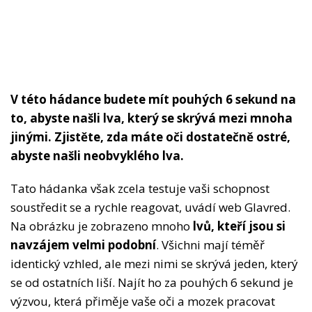
V této hádance budete mít pouhých 6 sekund na
to, abyste našli lva, který se skrývá mezi mnoha
jinými. Zjistěte, zda máte oči dostatečně ostré,
abyste našli neobvyklého lva.
Tato hádanka však zcela testuje vaši schopnost
soustředit se a rychle reagovat, uvádí web Glavred.
Na obrázku je zobrazeno mnoho
lvů, kteří jsou si
navzájem velmi podobní
. Všichni mají téměř
identický vzhled, ale mezi nimi se skrývá jeden, který
se od ostatních liší. Najít ho za pouhých 6 sekund je
výzvou, která přiměje vaše oči a mozek pracovat