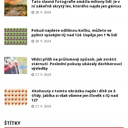
Tato slavná fotografie zmátla miliony lidí: Je v
ní zákeřně skrytý lev, kterého najde jen génius
28. 9. 2024
Pokud najdete odlišnou kočku, můžete se
pyšnit vysokým IQ nad 124. Uspěje jen 1 % lidí
28. 9. 2024
Vědci přišli na průlomový způsob, jak zvrátit
stárnutí. Poslední pokusy ukázaly dechberoucí
výsledky
27. 9. 2024
4 kohouty v tomto obrázku najde i dítě ze 3.
třídy. Jablka si však všimne jen člověk s IQ nad
127
27. 9. 2024
ŠTÍTKY