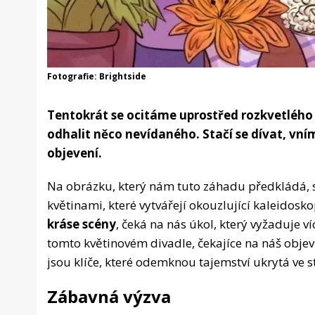
Fotografie: Brightside
Tentokrát se ocitáme uprostřed rozkvetlého
odhalit něco nevídaného. Stačí se dívat, vním
objevení.
Na obrázku, který nám tuto záhadu předkládá,
květinami, které vytvářejí okouzlující kaleidosk
kráse scény
, čeká na nás úkol, který vyžaduje ví
tomto květinovém divadle, čekajíce na náš objev.
jsou klíče, které odemknou tajemství ukrytá ve s
Zábavná výzva