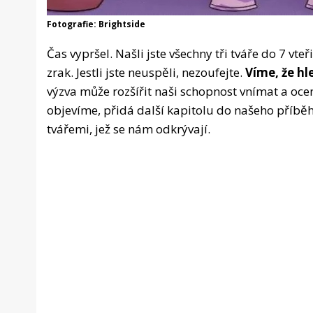
Fotografie: Brightside
Čas vypršel. Našli jste všechny tři tváře do 7 v
zrak. Jestli jste neuspěli, nezoufejte.
Víme, že hl
výzva může rozšířit naši schopnost vnímat a ocen
objevíme, přidá další kapitolu do našeho příbě
tvářemi, jež se nám odkrývají.