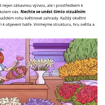
ýt nejen zábavnou výzvou, ale i prostředkem k
 kolem nás.
Nechte se unést tímto vizuálním
 každém rohu květinové zahrady. Každý okvětní
m k objevení tváře. Vnímejme strukturu, hru světla a