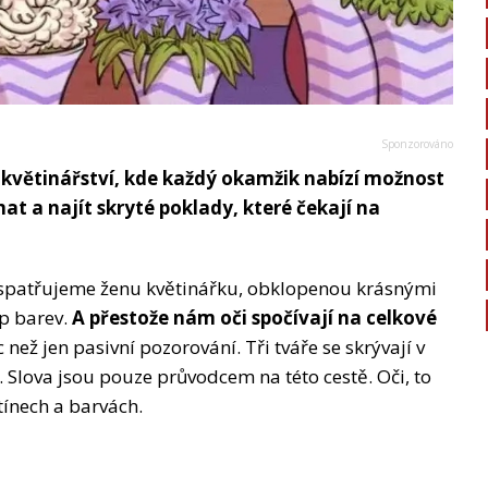
 květinářství, kde každý okamžik nabízí možnost
at a najít skryté poklady, které čekají na
 spatřujeme ženu květinářku, obklopenou krásnými
op barev.
A přestože nám oči spočívají na celkové
c než jen pasivní pozorování. Tři tváře se skrývají v
 Slova jsou pouze průvodcem na této cestě. Oči, to
tínech a barvách.