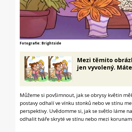
Fotografie: Brightside
Mezi těmito obrázk
jen vyvolený. Máte
Můžeme si povšimnout, jak se obrysy květin měk
postavy odhalí ve vínku stonků nebo ve stínu mez
perspektivy. Uvědomme si, jak se světlo láme na
odhalit tváře skryté ve stínu nebo mezi korunam