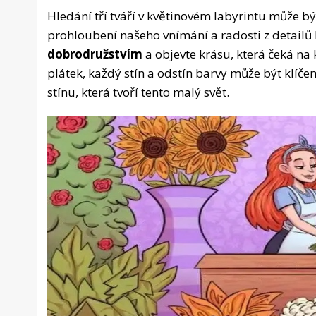
Hledání tří tváří v květinovém labyrintu může b
prohloubení našeho vnímání a radosti z detailů
dobrodružstvím
a objevte krásu, která čeká na
plátek, každý stín a odstín barvy může být klíče
stínu, která tvoří tento malý svět.