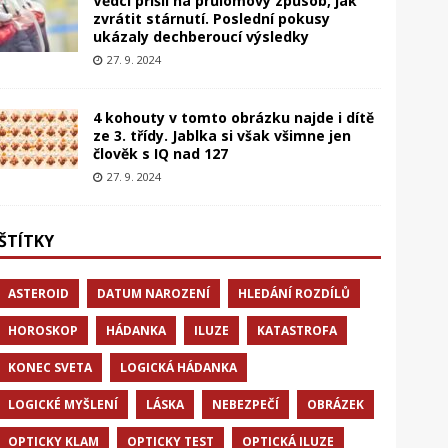
Vědci přišli na průlomový způsob, jak
zvrátit stárnutí. Poslední pokusy
ukázaly dechberoucí výsledky
27. 9. 2024
4 kohouty v tomto obrázku najde i dítě
ze 3. třídy. Jablka si však všimne jen
člověk s IQ nad 127
27. 9. 2024
ŠTÍTKY
ASTEROID
DATUM NAROZENÍ
HLEDÁNÍ ROZDÍLŮ
HOROSKOP
HÁDANKA
ILUZE
KATASTROFA
KONEC SVETA
LOGICKÁ HÁDANKA
LOGICKÉ MYŠLENÍ
LÁSKA
NEBEZPEČÍ
OBRÁZEK
OPTICKY KLAM
OPTICKY TEST
OPTICKÁ ILUZE