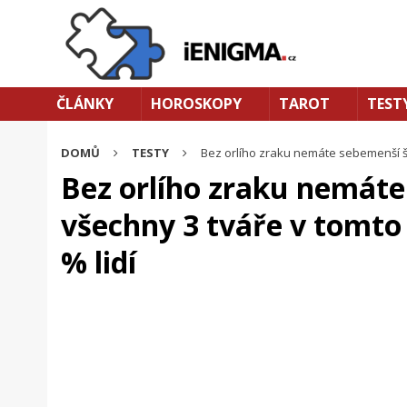
ČLÁNKY
HOROSKOPY
TAROT
TEST
DOMŮ
TESTY
Bez orlího zraku nemáte sebemenší ša
Bez orlího zraku nemáte
všechny 3 tváře v tomto
% lidí