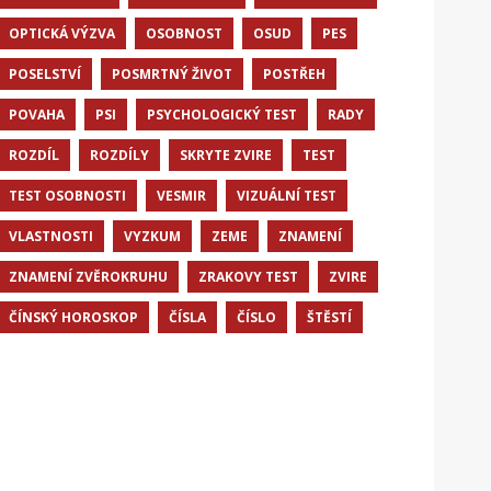
OPTICKÁ VÝZVA
OSOBNOST
OSUD
PES
POSELSTVÍ
POSMRTNÝ ŽIVOT
POSTŘEH
POVAHA
PSI
PSYCHOLOGICKÝ TEST
RADY
ROZDÍL
ROZDÍLY
SKRYTE ZVIRE
TEST
TEST OSOBNOSTI
VESMIR
VIZUÁLNÍ TEST
VLASTNOSTI
VYZKUM
ZEME
ZNAMENÍ
ZNAMENÍ ZVĚROKRUHU
ZRAKOVY TEST
ZVIRE
ČÍNSKÝ HOROSKOP
ČÍSLA
ČÍSLO
ŠTĚSTÍ