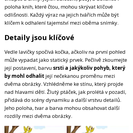
poloha knih, které čtou, mohou skrývat klíčové
odlišnosti. Každý výraz na jejich tvářích může být
klíčem k odhalení tajemství mezi oběma snímky.
Detaily jsou klíčové
Vedle lavičky spočívá kočka, ačkoliv na první pohled
může vypadat jako statický prvek. Pečlivě zkoumejte
její postavení, barvu
srsti a jakýkoliv pohyb, který
by mohl odhalit
její nečekanou proměnu mezi
dvěma obrázky. Vzhlédněme ke stínu, který projde
nad hlavami dětí. Žlutý ptáček, jak prolétá v pozadí,
přidává do scény dynamiku a další vrstvu detailů.
Jeho poloha, tvar a barva mohou obsahovat další
rozdíly mezi dvěma obrázky.