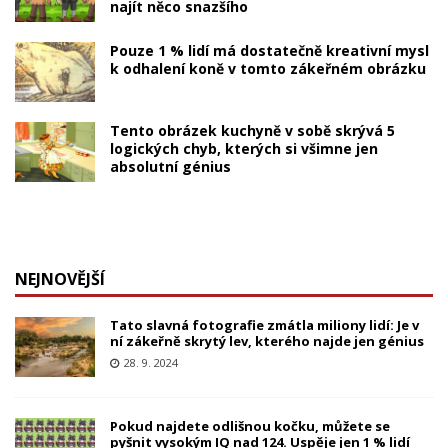
najít něco snazšího
Pouze 1 % lidí má dostatečně kreativní mysl
k odhalení koně v tomto zákeřném obrázku
Tento obrázek kuchyně v sobě skrývá 5
logických chyb, kterých si všimne jen
absolutní génius
NEJNOVĚJŠÍ
Tato slavná fotografie zmátla miliony lidí: Je v
ní zákeřně skrytý lev, kterého najde jen génius
28. 9. 2024
Pokud najdete odlišnou kočku, můžete se
pyšnit vysokým IQ nad 124. Uspěje jen 1 % lidí