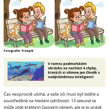
Fotografie: Freepik
V tomto podmořském
obrázku se nachází 4 chyby,
kterých si všimne jen člověk s
nadprůměrnou inteligencí
Čas neúprosně ubíhá, a vaše oči musí být bdělé a
soustředěné na hledání odlišností. 13 sekund se
může zdát krátkým časovým oknem, ale je to právě