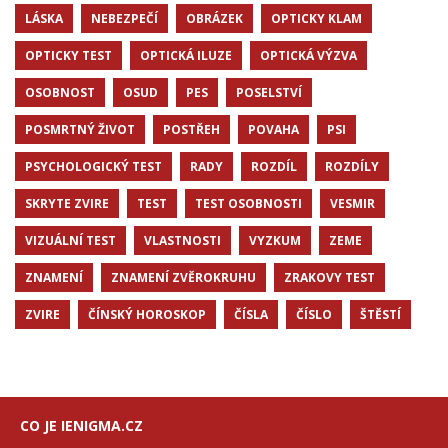
LÁSKA
NEBEZPEČÍ
OBRÁZEK
OPTICKY KLAM
OPTICKY TEST
OPTICKÁ ILUZE
OPTICKÁ VÝZVA
OSOBNOST
OSUD
PES
POSELSTVÍ
POSMRTNÝ ŽIVOT
POSTŘEH
POVAHA
PSI
PSYCHOLOGICKÝ TEST
RADY
ROZDÍL
ROZDÍLY
SKRYTE ZVIRE
TEST
TEST OSOBNOSTI
VESMIR
VIZUÁLNÍ TEST
VLASTNOSTI
VYZKUM
ZEME
ZNAMENÍ
ZNAMENÍ ZVĚROKRUHU
ZRAKOVY TEST
ZVIRE
ČÍNSKÝ HOROSKOP
ČÍSLA
ČÍSLO
ŠTĚSTÍ
CO JE IENIGMA.CZ