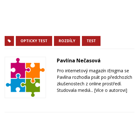
OPTICKY TEST
ROZDÍLY
TEST
Pavlína Nečasová
Pro internetový magazín iEnigma se
Pavlína rozhodla psát po předchozích
zkušenostech z online prostředí.
Studovala mediá...
[Více o autorovi]