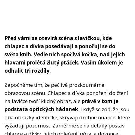
Před vámi se otevírá scéna s lavičkou, kde
chlapec a dívka posedávají a ponořují se do
světa knih. Vedle nich spočívá kočka, nad jejich
hlavami prolétá žlutý ptáček. Vaším úkolem je
odhalit tři rozdíly.
Započněme tím, že pečlivě prozkoumáme
obrazovou scénu. Chlapec a dívka ponořeni do čtení
na lavičce tvoří klidný obraz, ale
právě v tom je
podstata optických hádanek
. I když se zdá, že jsou
oba obrázky identické, skrývají drobné nuance, které
vyžadují pozornost. Zaměřme se na detaily postav
chlapce a dívky. Jejich oblečení, pózy, a dokonce i