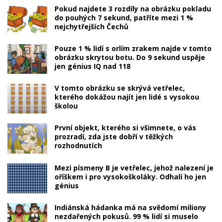
Pokud najdete 3 rozdíly na obrázku pokladu
do pouhých 7 sekund, patříte mezi 1 %
nejchytřejších Čechů
Pouze 1 % lidí s orlím zrakem najde v tomto
obrázku skrytou botu. Do 9 sekund uspěje
jen génius IQ nad 118
V tomto obrázku se skrývá vetřelec,
kterého dokážou najít jen lidé s vysokou
školou
První objekt, kterého si všimnete, o vás
prozradí, zda jste dobří v těžkých
rozhodnutích
Mezi písmeny B je vetřelec, jehož nalezení je
oříškem i pro vysokoškoláky. Odhalí ho jen
génius
Indiánská hádanka má na svědomí miliony
nezdařených pokusů. 99 % lidí si muselo