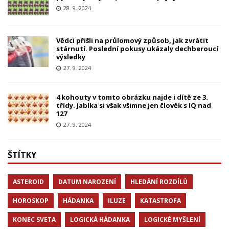
28. 9. 2024
Vědci přišli na průlomový způsob, jak zvrátit
stárnutí. Poslední pokusy ukázaly dechberoucí
výsledky
27. 9. 2024
4 kohouty v tomto obrázku najde i dítě ze 3.
třídy. Jablka si však všimne jen člověk s IQ nad
127
27. 9. 2024
ŠTÍTKY
ASTEROID
DATUM NAROZENÍ
HLEDÁNÍ ROZDÍLŮ
HOROSKOP
HÁDANKA
ILUZE
KATASTROFA
KONEC SVETA
LOGICKÁ HÁDANKA
LOGICKÉ MYŠLENÍ