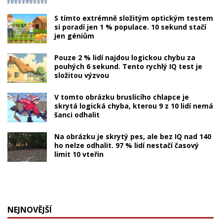
S tímto extrémně složitým optickým testem
si poradí jen 1 % populace. 10 sekund stačí
jen géniům
Pouze 2 % lidí najdou logickou chybu za
pouhých 6 sekund. Tento rychlý IQ test je
složitou výzvou
V tomto obrázku bruslícího chlapce je
skrytá logická chyba, kterou 9 z 10 lidí nemá
šanci odhalit
Na obrázku je skrytý pes, ale bez IQ nad 140
ho nelze odhalit. 97 % lidí nestačí časový
limit 10 vteřin
NEJNOVĚJŠÍ