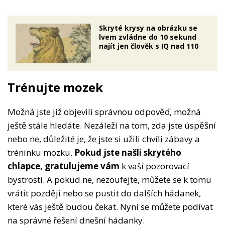
Skryté krysy na obrázku se
lvem zvládne do 10 sekund
najít jen člověk s IQ nad 110
Trénujte mozek
Možná jste již objevili správnou odpověď, možná
ještě stále hledáte. Nezáleží na tom, zda jste úspěšní
nebo ne, důležité je, že jste si užili chvíli zábavy a
tréninku mozku.
Pokud jste našli skrytého
chlapce, gratulujeme vám
k vaší pozorovací
bystrosti. A pokud ne, nezoufejte, můžete se k tomu
vrátit později nebo se pustit do dalších hádanek,
které vás ještě budou čekat. Nyní se můžete podívat
na správné řešení dnešní hádanky.