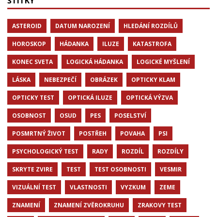
ŠTÍTKY
ASTEROID
DATUM NAROZENÍ
HLEDÁNÍ ROZDÍLŮ
HOROSKOP
HÁDANKA
ILUZE
KATASTROFA
KONEC SVETA
LOGICKÁ HÁDANKA
LOGICKÉ MYŠLENÍ
LÁSKA
NEBEZPEČÍ
OBRÁZEK
OPTICKY KLAM
OPTICKY TEST
OPTICKÁ ILUZE
OPTICKÁ VÝZVA
OSOBNOST
OSUD
PES
POSELSTVÍ
POSMRTNÝ ŽIVOT
POSTŘEH
POVAHA
PSI
PSYCHOLOGICKÝ TEST
RADY
ROZDÍL
ROZDÍLY
SKRYTE ZVIRE
TEST
TEST OSOBNOSTI
VESMIR
VIZUÁLNÍ TEST
VLASTNOSTI
VYZKUM
ZEME
ZNAMENÍ
ZNAMENÍ ZVĚROKRUHU
ZRAKOVY TEST