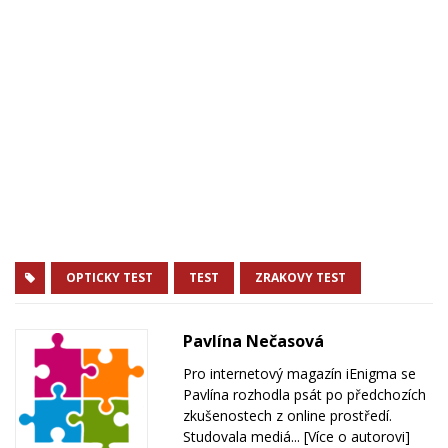
OPTICKY TEST
TEST
ZRAKOVY TEST
Pavlína Nečasová
Pro internetový magazín iEnigma se
Pavlína rozhodla psát po předchozích
zkušenostech z online prostředí.
Studovala mediá...
[Více o autorovi]