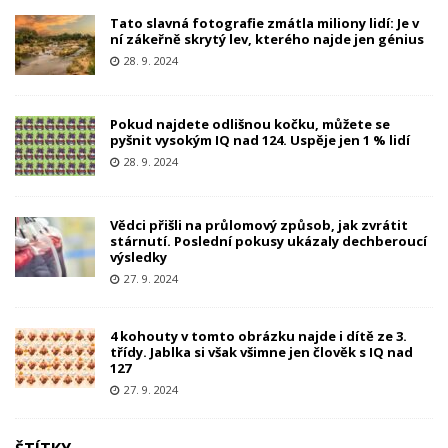
Tato slavná fotografie zmátla miliony lidí: Je v
ní zákeřně skrytý lev, kterého najde jen génius
28. 9. 2024
Pokud najdete odlišnou kočku, můžete se
pyšnit vysokým IQ nad 124. Uspěje jen 1 % lidí
28. 9. 2024
Vědci přišli na průlomový způsob, jak zvrátit
stárnutí. Poslední pokusy ukázaly dechberoucí
výsledky
27. 9. 2024
4 kohouty v tomto obrázku najde i dítě ze 3.
třídy. Jablka si však všimne jen člověk s IQ nad
127
27. 9. 2024