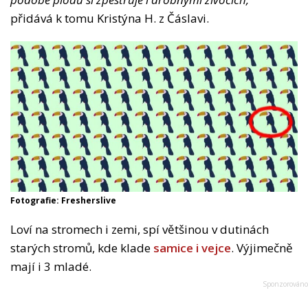
přidává k tomu Kristýna H. z Čáslavi.
Fotografie: Fresherslive
Loví na stromech i zemi, spí většinou v dutinách
starých stromů, kde klade
samice i vejce
. Výjimečně
mají i 3 mladé.