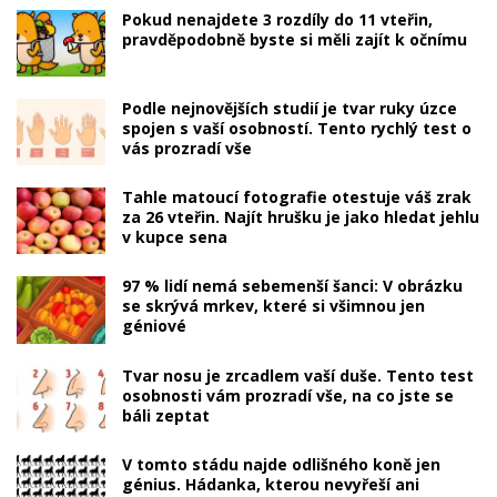
Pokud nenajdete 3 rozdíly do 11 vteřin,
pravděpodobně byste si měli zajít k očnímu
Podle nejnovějších studií je tvar ruky úzce
spojen s vaší osobností. Tento rychlý test o
vás prozradí vše
Tahle matoucí fotografie otestuje váš zrak
za 26 vteřin. Najít hrušku je jako hledat jehlu
v kupce sena
97 % lidí nemá sebemenší šanci: V obrázku
se skrývá mrkev, které si všimnou jen
géniové
Tvar nosu je zrcadlem vaší duše. Tento test
osobnosti vám prozradí vše, na co jste se
báli zeptat
V tomto stádu najde odlišného koně jen
génius. Hádanka, kterou nevyřeší ani