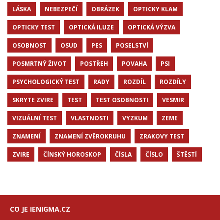
LÁSKA
NEBEZPEČÍ
OBRÁZEK
OPTICKY KLAM
OPTICKY TEST
OPTICKÁ ILUZE
OPTICKÁ VÝZVA
OSOBNOST
OSUD
PES
POSELSTVÍ
POSMRTNÝ ŽIVOT
POSTŘEH
POVAHA
PSI
PSYCHOLOGICKÝ TEST
RADY
ROZDÍL
ROZDÍLY
SKRYTE ZVIRE
TEST
TEST OSOBNOSTI
VESMIR
VIZUÁLNÍ TEST
VLASTNOSTI
VYZKUM
ZEME
ZNAMENÍ
ZNAMENÍ ZVĚROKRUHU
ZRAKOVY TEST
ZVIRE
ČÍNSKÝ HOROSKOP
ČÍSLA
ČÍSLO
ŠTĚSTÍ
CO JE IENIGMA.CZ