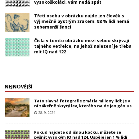
vysokoškoláci, vám nedá spát
Třetí osobu v obrázku najde jen člověk s
výjimečně bystrým zrakem. 98 % lidí nemá
sebemenší šanci
Čísla v tomto obrázku mezi sebou skrývají
tajného vetřelce, na jehož nalezení je třeba
mít IQ nad 122
NEJNOVĚJŠÍ
Tato slavná fotografie zmátla miliony lidí: Je v
ní zákeřně skrytý lev, kterého najde jen génius
28. 9. 2024
Pokud najdete odlišnou kočku, můžete se
pyšnit vysokým IQ nad 124. Uspěje jen 1 % lidí