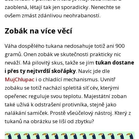
zaoblená, létají tak jen sporadicky. Nenechte se
ovšem zmást zdánlivou neohrabaností.
Zobák na více věcí
Váha dospělého tukana nedosahuje totiž ani 900
gramů. Onen zobák ve skutečnosti prakticky nic
neváží. Má pilovitý skus, takže se jím
tukan dostane
i přes ty nejtvrdší skořápky
. Navíc jde dle
MujChlupac
i o chladící mechanismus. Uvnitř
zobáku se totiž nachází spletitá síť cév, kterými
opeřenec reguluje svou teplotu. Majestátní zoban
také užívá k odstrašení protivníka, stejně jako
nalákání samiček. Prostě všeúčelový nástroj. Který z
tukanů na obrázku se liší od zbytku?