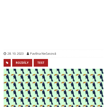
28. 10. 2023
Pavlína Nečasová
ROZDÍLY
TEST