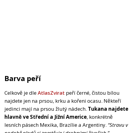
Barva peří
Celkově je dle
AtlasZvirat
peří černé, čistou bílou
najdete jen na prsou, krku a kořeni ocasu. Někteří
jedinci mají na prsou žlutý nádech.
Tukana najdete
hlavně ve Střední a Jižní Americe
, konkrétně
lesních pásech Mexika, Brazílie a Argentiny.
“Stravu v
podobě plodů si zpestřuje i drobnými živočich,”