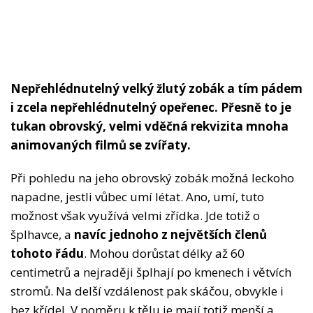
Nepřehlédnutelný velký žlutý zobák a tím pádem
i zcela nepřehlédnutelný opeřenec. Přesně to je
tukan obrovský, velmi vděčná rekvizita mnoha
animovaných filmů se zvířaty.
Při pohledu na jeho obrovský zobák možná leckoho
napadne, jestli vůbec umí létat. Ano, umí, tuto
možnost však využívá velmi zřídka. Jde totiž o
šplhavce, a
navíc jednoho z největších členů
tohoto řádu
. Mohou dorůstat délky až 60
centimetrů a nejraději šplhají po kmenech i větvích
stromů. Na delší vzdálenost pak skáčou, obvykle i
bez křídel. V poměru k tělu je mají totiž menší a