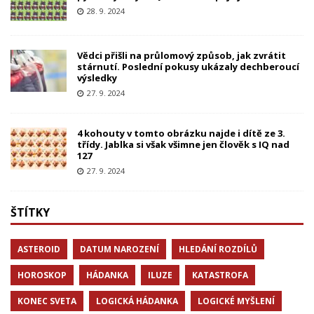
28. 9. 2024
Vědci přišli na průlomový způsob, jak zvrátit
stárnutí. Poslední pokusy ukázaly dechberoucí
výsledky
27. 9. 2024
4 kohouty v tomto obrázku najde i dítě ze 3.
třídy. Jablka si však všimne jen člověk s IQ nad
127
27. 9. 2024
ŠTÍTKY
ASTEROID
DATUM NAROZENÍ
HLEDÁNÍ ROZDÍLŮ
HOROSKOP
HÁDANKA
ILUZE
KATASTROFA
KONEC SVETA
LOGICKÁ HÁDANKA
LOGICKÉ MYŠLENÍ