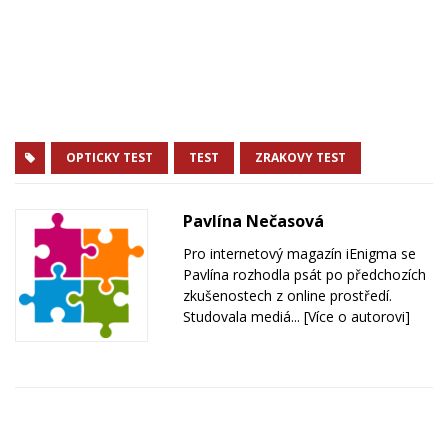
OPTICKY TEST
TEST
ZRAKOVY TEST
Pavlína Nečasová
Pro internetový magazín iEnigma se
Pavlína rozhodla psát po předchozích
zkušenostech z online prostředí.
Studovala mediá...
[Více o autorovi]