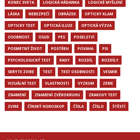
KONEC SVETA
LOGICKÁ HÁDANKA
LOGICKÉ MYŠLENÍ
LÁSKA
NEBEZPEČÍ
OBRÁZEK
OPTICKY KLAM
OPTICKY TEST
OPTICKÁ ILUZE
OPTICKÁ VÝZVA
OSOBNOST
OSUD
PES
POSELSTVÍ
POSMRTNÝ ŽIVOT
POSTŘEH
POVAHA
PSI
PSYCHOLOGICKÝ TEST
RADY
ROZDÍL
ROZDÍLY
SKRYTE ZVIRE
TEST
TEST OSOBNOSTI
VESMIR
VIZUÁLNÍ TEST
VLASTNOSTI
VYZKUM
ZEME
ZNAMENÍ
ZNAMENÍ ZVĚROKRUHU
ZRAKOVY TEST
ZVIRE
ČÍNSKÝ HOROSKOP
ČÍSLA
ČÍSLO
ŠTĚSTÍ