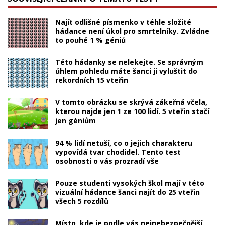
Najít odlišné písmenko v téhle složité
hádance není úkol pro smrtelníky. Zvládne
to pouhé 1 % géniů
Této hádanky se nelekejte. Se správným
úhlem pohledu máte šanci ji vyluštit do
rekordních 15 vteřin
V tomto obrázku se skrývá zákeřná včela,
kterou najde jen 1 ze 100 lidí. 5 vteřin stačí
jen géniům
94 % lidí netuší, co o jejich charakteru
vypovídá tvar chodidel. Tento test
osobnosti o vás prozradí vše
Pouze studenti vysokých škol mají v této
vizuální hádance šanci najít do 25 vteřin
všech 5 rozdílů
Místo, kde je podle vás nejnebezpečnější