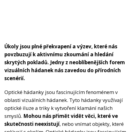
Úkoly jsou plné překvapení a výzev, které nás
povzbuzují k aktivnímu zkoumání a hledání
skrytých pokladů. Jedny z neoblíbenějších forem
vizuálních hádanek nás zavedou do přírodních
scenérií.
Optické hádanky jsou fascinujícím fenoménem v
oblasti vizuálních hádanek. Tyto hádanky využívají
optické iluze a triky k vytvoření klamání našich
smyslů.
Mohou nás přimět vidět věci, které ve
skutečnosti neexistují
, nebo vnímat objekty, které
splývají s okolím. Optické hádanky jsou fascinujícím