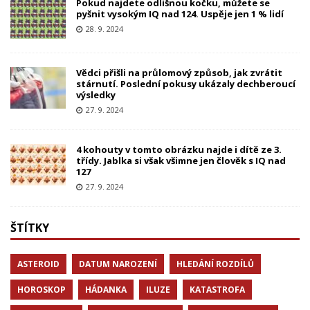
Pokud najdete odlišnou kočku, můžete se
pyšnit vysokým IQ nad 124. Uspěje jen 1 % lidí
28. 9. 2024
Vědci přišli na průlomový způsob, jak zvrátit
stárnutí. Poslední pokusy ukázaly dechberoucí
výsledky
27. 9. 2024
4 kohouty v tomto obrázku najde i dítě ze 3.
třídy. Jablka si však všimne jen člověk s IQ nad
127
27. 9. 2024
ŠTÍTKY
ASTEROID
DATUM NAROZENÍ
HLEDÁNÍ ROZDÍLŮ
HOROSKOP
HÁDANKA
ILUZE
KATASTROFA