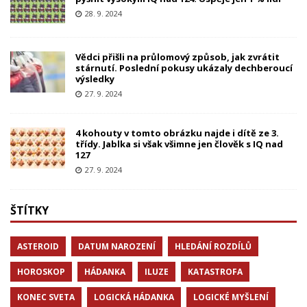
28. 9. 2024
Vědci přišli na průlomový způsob, jak zvrátit
stárnutí. Poslední pokusy ukázaly dechberoucí
výsledky
27. 9. 2024
4 kohouty v tomto obrázku najde i dítě ze 3.
třídy. Jablka si však všimne jen člověk s IQ nad
127
27. 9. 2024
ŠTÍTKY
ASTEROID
DATUM NAROZENÍ
HLEDÁNÍ ROZDÍLŮ
HOROSKOP
HÁDANKA
ILUZE
KATASTROFA
KONEC SVETA
LOGICKÁ HÁDANKA
LOGICKÉ MYŠLENÍ