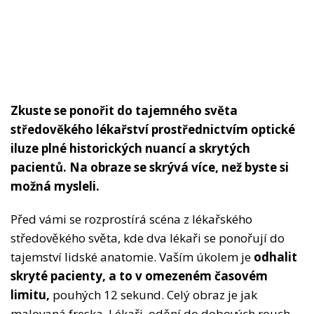
Zkuste se ponořit do tajemného světa
středověkého lékařství prostřednictvím optické
iluze plné historických nuancí a skrytých
pacientů. Na obraze se skrývá více, než byste si
možná mysleli.
Před vámi se rozprostírá scéna z lékařského
středověkého světa, kde dva lékaři se ponořují do
tajemství lidské anatomie. Vaším úkolem je
odhalit
skryté pacienty, a to v omezeném časovém
limitu,
pouhých 12 sekund. Celý obraz je jak
malovaná freska. Lékaři, odění do dobových rouch,