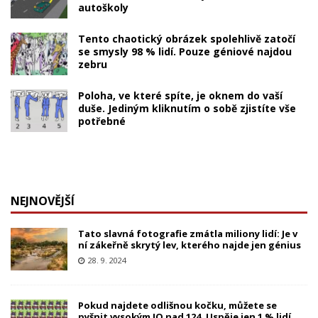
autoškoly
Tento chaotický obrázek spolehlivě zatočí
se smysly 98 % lidí. Pouze géniové najdou
zebru
Poloha, ve které spíte, je oknem do vaší
duše. Jediným kliknutím o sobě zjistíte vše
potřebné
NEJNOVĚJŠÍ
Tato slavná fotografie zmátla miliony lidí: Je v
ní zákeřně skrytý lev, kterého najde jen génius
28. 9. 2024
Pokud najdete odlišnou kočku, můžete se
pyšnit vysokým IQ nad 124. Uspěje jen 1 % lidí