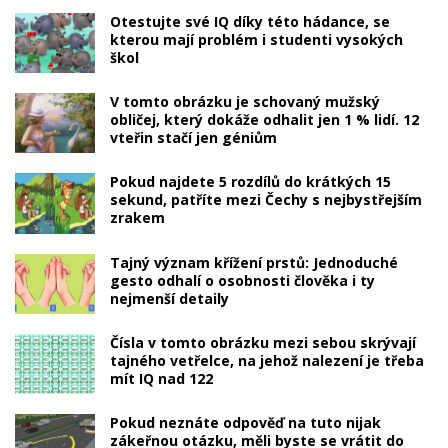
Otestujte své IQ díky této hádance, se
kterou mají problém i studenti vysokých
škol
V tomto obrázku je schovaný mužský
obličej, který dokáže odhalit jen 1 % lidí. 12
vteřin stačí jen géniům
Pokud najdete 5 rozdílů do krátkých 15
sekund, patříte mezi Čechy s nejbystřejším
zrakem
Tajný význam křížení prstů: Jednoduché
gesto odhalí o osobnosti člověka i ty
nejmenší detaily
Čísla v tomto obrázku mezi sebou skrývají
tajného vetřelce, na jehož nalezení je třeba
mít IQ nad 122
Pokud neznáte odpověď na tuto nijak
zákeřnou otázku, měli byste se vrátit do