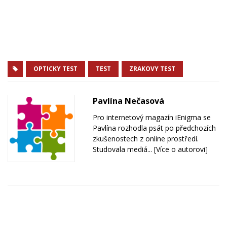
OPTICKY TEST
TEST
ZRAKOVY TEST
Pavlína Nečasová
Pro internetový magazín iEnigma se
Pavlína rozhodla psát po předchozích
zkušenostech z online prostředí.
Studovala mediá...
[Více o autorovi]