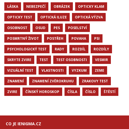
LÁSKA
NEBEZPEČÍ
OBRÁZEK
OPTICKY KLAM
OPTICKY TEST
OPTICKÁ ILUZE
OPTICKÁ VÝZVA
OSOBNOST
OSUD
PES
POSELSTVÍ
POSMRTNÝ ŽIVOT
POSTŘEH
POVAHA
PSI
PSYCHOLOGICKÝ TEST
RADY
ROZDÍL
ROZDÍLY
SKRYTE ZVIRE
TEST
TEST OSOBNOSTI
VESMIR
VIZUÁLNÍ TEST
VLASTNOSTI
VYZKUM
ZEME
ZNAMENÍ
ZNAMENÍ ZVĚROKRUHU
ZRAKOVY TEST
ZVIRE
ČÍNSKÝ HOROSKOP
ČÍSLA
ČÍSLO
ŠTĚSTÍ
CO JE IENIGMA.CZ