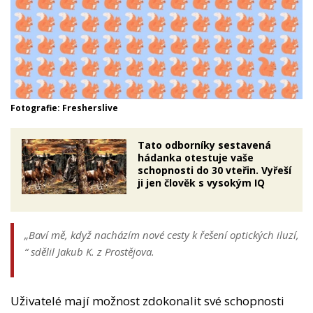
Fotografie: Fresherslive
Tato odborníky sestavená
hádanka otestuje vaše
schopnosti do 30 vteřin. Vyřeší
ji jen člověk s vysokým IQ
„Baví mě, když nacházím nové cesty k řešení optických iluzí,
“
sdělil Jakub K. z Prostějova.
Uživatelé mají možnost zdokonalit své schopnosti