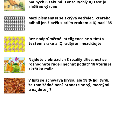
pouhých 6 sekund. Tento rychlý IQ test je
složitou výzvou
Mezi písmeny N se skrývá vetřelec, kterého
odhalí jen člověk s orlím zrakem a IQ nad 135
Bez nadprůměrné inteligence se s tímto
testem zraku a IQ raději ani nezdržujte
Najdete v obrázcích 3 rozdíly dříve, než se
rozhodnete raději nechat podat? 18 vteřin je
zkrátka málo
V listí se schovává krysa, ale 98 % lidí tvrdí,
že tam žádná není. Stanete se výjimečnými
a najdete ji?