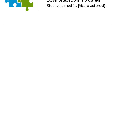
zkušenostech z online prostředí.
Studovala mediá...
[Více o autorovi]