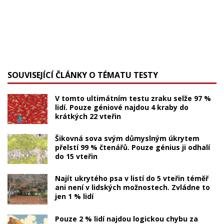
SOUVISEJÍCÍ ČLÁNKY O TÉMATU TESTY
V tomto ultimátním testu zraku selže 97 %
lidí. Pouze géniové najdou 4 kraby do
krátkých 22 vteřin
Šikovná sova svým důmyslným úkrytem
přelstí 99 % čtenářů. Pouze génius ji odhalí
do 15 vteřin
Najít ukrytého psa v listí do 5 vteřin téměř
ani není v lidských možnostech. Zvládne to
jen 1 % lidí
Pouze 2 % lidí najdou logickou chybu za