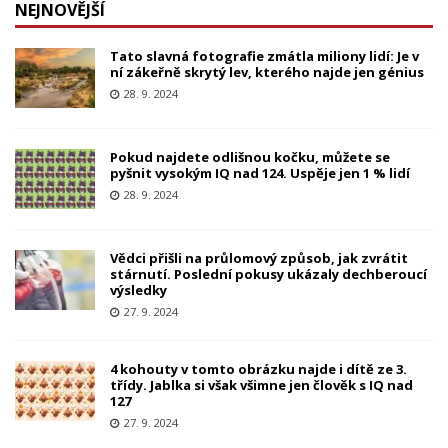
NEJNOVĚJŠÍ
Tato slavná fotografie zmátla miliony lidí: Je v
ní zákeřně skrytý lev, kterého najde jen génius
28. 9. 2024
Pokud najdete odlišnou kočku, můžete se
pyšnit vysokým IQ nad 124. Uspěje jen 1 % lidí
28. 9. 2024
Vědci přišli na průlomový způsob, jak zvrátit
stárnutí. Poslední pokusy ukázaly dechberoucí
výsledky
27. 9. 2024
4 kohouty v tomto obrázku najde i dítě ze 3.
třídy. Jablka si však všimne jen člověk s IQ nad
127
27. 9. 2024