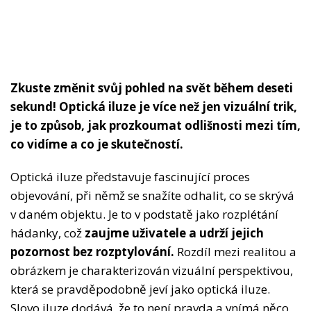
Zkuste změnit svůj pohled na svět během deseti
sekund! Optická iluze je více než jen vizuální trik,
je to způsob, jak prozkoumat odlišnosti mezi tím,
co vidíme a co je skutečností.
Optická iluze představuje fascinující proces
objevování, při němž se snažíte odhalit, co se skrývá
v daném objektu. Je to v podstatě jako rozplétání
hádanky, což
zaujme uživatele a udrží jejich
pozornost bez rozptylování.
Rozdíl mezi realitou a
obrázkem je charakterizován vizuální perspektivou,
která se pravděpodobně jeví jako optická iluze.
Slovo iluze dodává, že to není pravda a vnímá něco