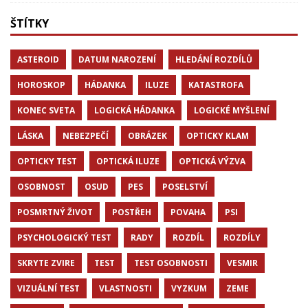
ŠTÍTKY
ASTEROID
DATUM NAROZENÍ
HLEDÁNÍ ROZDÍLŮ
HOROSKOP
HÁDANKA
ILUZE
KATASTROFA
KONEC SVETA
LOGICKÁ HÁDANKA
LOGICKÉ MYŠLENÍ
LÁSKA
NEBEZPEČÍ
OBRÁZEK
OPTICKY KLAM
OPTICKY TEST
OPTICKÁ ILUZE
OPTICKÁ VÝZVA
OSOBNOST
OSUD
PES
POSELSTVÍ
POSMRTNÝ ŽIVOT
POSTŘEH
POVAHA
PSI
PSYCHOLOGICKÝ TEST
RADY
ROZDÍL
ROZDÍLY
SKRYTE ZVIRE
TEST
TEST OSOBNOSTI
VESMIR
VIZUÁLNÍ TEST
VLASTNOSTI
VYZKUM
ZEME