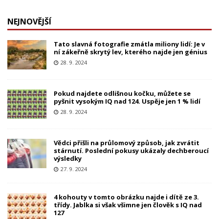
NEJNOVĚJŠÍ
Tato slavná fotografie zmátla miliony lidí: Je v
ní zákeřně skrytý lev, kterého najde jen génius
28. 9. 2024
Pokud najdete odlišnou kočku, můžete se
pyšnit vysokým IQ nad 124. Uspěje jen 1 % lidí
28. 9. 2024
Vědci přišli na průlomový způsob, jak zvrátit
stárnutí. Poslední pokusy ukázaly dechberoucí
výsledky
27. 9. 2024
4 kohouty v tomto obrázku najde i dítě ze 3.
třídy. Jablka si však všimne jen člověk s IQ nad
127