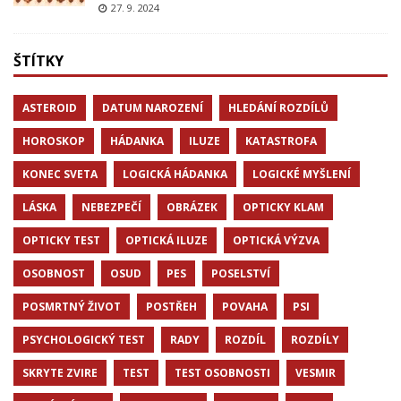
27. 9. 2024
ŠTÍTKY
ASTEROID
DATUM NAROZENÍ
HLEDÁNÍ ROZDÍLŮ
HOROSKOP
HÁDANKA
ILUZE
KATASTROFA
KONEC SVETA
LOGICKÁ HÁDANKA
LOGICKÉ MYŠLENÍ
LÁSKA
NEBEZPEČÍ
OBRÁZEK
OPTICKY KLAM
OPTICKY TEST
OPTICKÁ ILUZE
OPTICKÁ VÝZVA
OSOBNOST
OSUD
PES
POSELSTVÍ
POSMRTNÝ ŽIVOT
POSTŘEH
POVAHA
PSI
PSYCHOLOGICKÝ TEST
RADY
ROZDÍL
ROZDÍLY
SKRYTE ZVIRE
TEST
TEST OSOBNOSTI
VESMIR