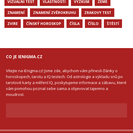
VIZUÁLNÍ TEST
VLASTNOSTI
VYZKUM
ZEME
ZNAMENÍ
ZNAMENÍ ZVĚROKRUHU
ZRAKOVY TEST
ZVIRE
ČÍNSKÝ HOROSKOP
ČÍSLA
ČÍSLO
ŠTĚSTÍ
CO JE IENIGMA.CZ
Vítejte na iEnigma.cz! Jsme zde, abychom vám přinesli články o
horoskopech, tarotu a IQ testech. Od astrologie a výkladu snů po
tarotové karty a měření IQ, poskytujeme informace a zábavu, které
vám pomohou poznat sebe sama a objevovat tajemno a
moudrost.