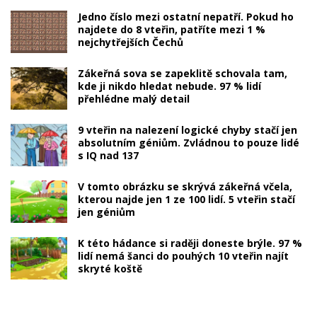
Jedno číslo mezi ostatní nepatří. Pokud ho
najdete do 8 vteřin, patříte mezi 1 %
nejchytřejších Čechů
Zákeřná sova se zapeklitě schovala tam,
kde ji nikdo hledat nebude. 97 % lidí
přehlédne malý detail
9 vteřin na nalezení logické chyby stačí jen
absolutním géniům. Zvládnou to pouze lidé
s IQ nad 137
V tomto obrázku se skrývá zákeřná včela,
kterou najde jen 1 ze 100 lidí. 5 vteřin stačí
jen géniům
K této hádance si raději doneste brýle. 97 %
lidí nemá šanci do pouhých 10 vteřin najít
skryté koště