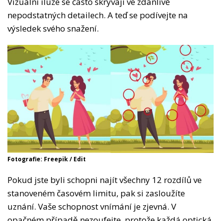
Vizuální iluze se často skrývají ve zdánlivě
nepodstatných detailech. A teď se podívejte na
výsledek svého snažení.
Fotografie: Freepik / Edit
Pokud jste byli schopni najít všechny 12 rozdílů ve
stanoveném časovém limitu, pak si zasloužíte
uznání. Vaše schopnost vnímání je zjevná. V
opačném případě nezoufejte, protože každá optická