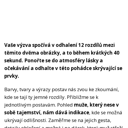
Vaše výzva spočívá v odhalení 12 rozdílů mezi
těmito dvěma obrázky, a to během krátkých 40
sekund. Ponořte se do atmosféry lásky a
očekávání a odhalte v této pohádce skrývající se
prvky.
Barvy, tvary a výrazy postav nás zvou ke zkoumání,
kde se tají ty jemné rozdíly. Přibližme se k
jednotlivým postavám. Pohled
muže, který nese v
sobě tajemství, nám dává indikace
, kde se možná
ukrývají odlišnosti. Zaměřme se na jejich gesta,
detaily oblečení a možná i na dárek, který muž střeží