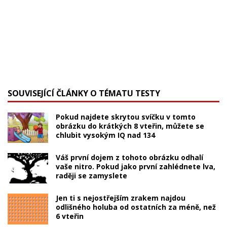
SOUVISEJÍCÍ ČLÁNKY O TÉMATU TESTY
Pokud najdete skrytou svíčku v tomto
obrázku do krátkých 8 vteřin, můžete se
chlubit vysokým IQ nad 134
Váš první dojem z tohoto obrázku odhalí
vaše nitro. Pokud jako první zahlédnete lva,
raději se zamyslete
Jen ti s nejostřejším zrakem najdou
odlišného holuba od ostatních za méně, než
6 vteřin