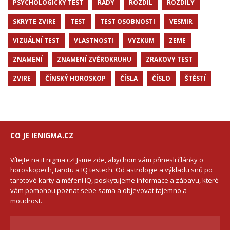
PSYCHOLOGICKÝ TEST
RADY
ROZDÍL
ROZDÍLY
SKRYTE ZVIRE
TEST
TEST OSOBNOSTI
VESMIR
VIZUÁLNÍ TEST
VLASTNOSTI
VYZKUM
ZEME
ZNAMENÍ
ZNAMENÍ ZVĚROKRUHU
ZRAKOVY TEST
ZVIRE
ČÍNSKÝ HOROSKOP
ČÍSLA
ČÍSLO
ŠTĚSTÍ
CO JE IENIGMA.CZ
Vítejte na iEnigma.cz! Jsme zde, abychom vám přinesli články o
horoskopech, tarotu a IQ testech. Od astrologie a výkladu snů po
tarotové karty a měření IQ, poskytujeme informace a zábavu, které
vám pomohou poznat sebe sama a objevovat tajemno a
moudrost.