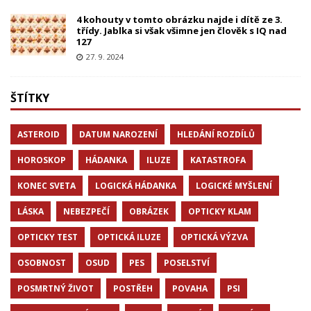
4 kohouty v tomto obrázku najde i dítě ze 3.
třídy. Jablka si však všimne jen člověk s IQ nad
127
27. 9. 2024
ŠTÍTKY
ASTEROID
DATUM NAROZENÍ
HLEDÁNÍ ROZDÍLŮ
HOROSKOP
HÁDANKA
ILUZE
KATASTROFA
KONEC SVETA
LOGICKÁ HÁDANKA
LOGICKÉ MYŠLENÍ
LÁSKA
NEBEZPEČÍ
OBRÁZEK
OPTICKY KLAM
OPTICKY TEST
OPTICKÁ ILUZE
OPTICKÁ VÝZVA
OSOBNOST
OSUD
PES
POSELSTVÍ
POSMRTNÝ ŽIVOT
POSTŘEH
POVAHA
PSI