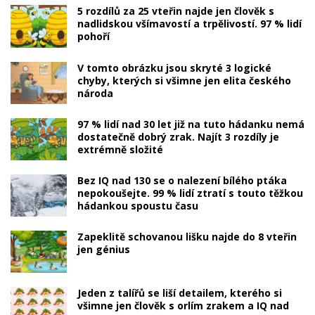
5 rozdílů za 25 vteřin najde jen člověk s
nadlidskou všímavostí a trpělivostí. 97 % lidí
pohoří
V tomto obrázku jsou skryté 3 logické
chyby, kterých si všimne jen elita českého
národa
97 % lidí nad 30 let již na tuto hádanku nemá
dostatečně dobrý zrak. Najít 3 rozdíly je
extrémně složité
Bez IQ nad 130 se o nalezení bílého ptáka
nepokoušejte. 99 % lidí ztratí s touto těžkou
hádankou spoustu času
Zapeklitě schovanou lišku najde do 8 vteřin
jen génius
Jeden z talířů se liší detailem, kterého si
všimne jen člověk s orlím zrakem a IQ nad