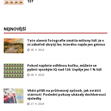
137
NEJNOVĚJŠÍ
Tato slavná fotografie zmátla miliony lidí: Je v
ní zákeřně skrytý lev, kterého najde jen génius
28. 9. 2024
Pokud najdete odlišnou kočku, můžete se
pyšnit vysokým IQ nad 124. Uspěje jen 1 % lidí
28. 9. 2024
Vědci přišli na průlomový způsob, jak zvrátit
stárnutí. Poslední pokusy ukázaly dechberoucí
výsledky
27. 9. 2024