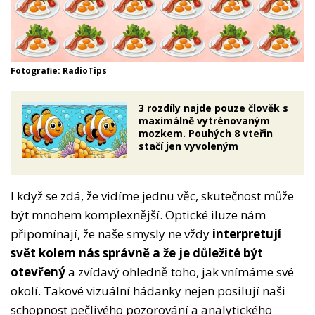
Fotografie: RadioTips
3 rozdíly najde pouze člověk s
maximálně vytrénovaným
mozkem. Pouhých 8 vteřin
stačí jen vyvoleným
I když se zdá, že vidíme jednu věc, skutečnost může
být mnohem komplexnější. Optické iluze nám
připomínají, že naše smysly ne vždy
interpretují
svět kolem nás správně a že je důležité být
otevřený
a zvídavý ohledně toho, jak vnímáme své
okolí. Takové vizuální hádanky nejen posilují naši
schopnost pečlivého pozorování a analytického