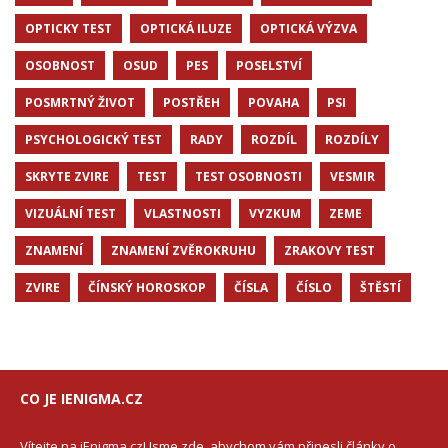
OPTICKY TEST
OPTICKÁ ILUZE
OPTICKÁ VÝZVA
OSOBNOST
OSUD
PES
POSELSTVÍ
POSMRTNÝ ŽIVOT
POSTŘEH
POVAHA
PSI
PSYCHOLOGICKÝ TEST
RADY
ROZDÍL
ROZDÍLY
SKRYTE ZVIRE
TEST
TEST OSOBNOSTI
VESMIR
VIZUÁLNÍ TEST
VLASTNOSTI
VYZKUM
ZEME
ZNAMENÍ
ZNAMENÍ ZVĚROKRUHU
ZRAKOVY TEST
ZVIRE
ČÍNSKÝ HOROSKOP
ČÍSLA
ČÍSLO
ŠTĚSTÍ
CO JE IENIGMA.CZ
Vítejte na iEnigma.cz! Jsme zde, abychom vám přinesli články o