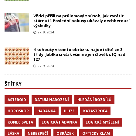
Vědci přišli na průlomový způsob, jak zvrátit
stárnutí. Poslední pokusy ukázaly dechberoucí
výsledky
27. 9. 2024
4 kohouty v tomto obrázku najde i dítě ze 3.
třídy. Jablka si však všimne jen člověk s IQ nad
127
27. 9. 2024
ŠTÍTKY
ASTEROID
DATUM NAROZENÍ
HLEDÁNÍ ROZDÍLŮ
HOROSKOP
HÁDANKA
ILUZE
KATASTROFA
KONEC SVETA
LOGICKÁ HÁDANKA
LOGICKÉ MYŠLENÍ
LÁSKA
NEBEZPEČÍ
OBRÁZEK
OPTICKY KLAM