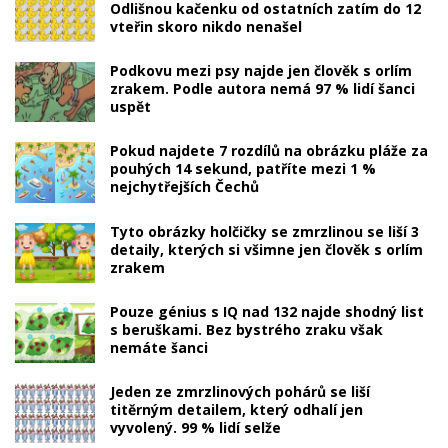
Odlišnou kačenku od ostatních zatím do 12
vteřin skoro nikdo nenašel
Podkovu mezi psy najde jen člověk s orlím
zrakem. Podle autora nemá 97 % lidí šanci
uspět
Pokud najdete 7 rozdílů na obrázku pláže za
pouhých 14 sekund, patříte mezi 1 %
nejchytřejších Čechů
Tyto obrázky holčičky se zmrzlinou se liší 3
detaily, kterých si všimne jen člověk s orlím
zrakem
Pouze génius s IQ nad 132 najde shodný list
s beruškami. Bez bystrého zraku však
nemáte šanci
Jeden ze zmrzlinových pohárů se liší
titěrným detailem, který odhalí jen
vyvolený. 99 % lidí selže