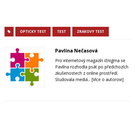
OPTICKY TEST
TEST
ZRAKOVY TEST
Pavlína Nečasová
Pro internetový magazín iEnigma se
Pavlína rozhodla psát po předchozích
zkušenostech z online prostředí.
Studovala mediá...
[Více o autorovi]