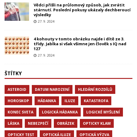
Vědci přišli na průlomový způsob, jak zvrátit
stárnutí. Poslední pokusy ukázaly dechberoucí
výsledky
27. 9. 2024
4 kohouty v tomto obrázku najde i dítě ze 3.
třídy. Jablka si však všimne jen člověk s IQ nad
127
27. 9. 2024
ŠTÍTKY
ASTEROID
DATUM NAROZENÍ
HLEDÁNÍ ROZDÍLŮ
HOROSKOP
HÁDANKA
ILUZE
KATASTROFA
KONEC SVETA
LOGICKÁ HÁDANKA
LOGICKÉ MYŠLENÍ
LÁSKA
NEBEZPEČÍ
OBRÁZEK
OPTICKY KLAM
OPTICKY TEST
OPTICKÁ ILUZE
OPTICKÁ VÝZVA