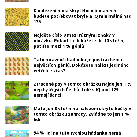
K nalezení hada skrytého v banánech
budete potřebovat brýle a IQ minimálně nad
135
Najděte číslo 8 mezi různými znaky v
obrázku. Pokud to dokážete do 10 vteřin,
patříte mezi 1 % géniů
Tato mravenčí hádanka je postrachem i
největších géniů. Dokážete nalézt jediného
vetřelce včas?
Ztracené psy v tomto obrázku najde jen 1 %
nejchytřejších Čechů. Lidé s IQ pod 129
nemají šanci
Máte jen 8 vteřin na nalezení skryté kočky v
tomto obrázku zahrady. Zvládne to jen 1 %
lidí
94 % lidí na tuto rychlou hádanku nemá