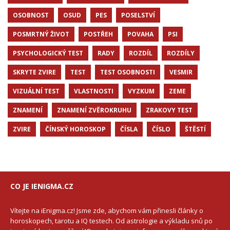
OSOBNOST
OSUD
PES
POSELSTVÍ
POSMRTNÝ ŽIVOT
POSTŘEH
POVAHA
PSI
PSYCHOLOGICKÝ TEST
RADY
ROZDÍL
ROZDÍLY
SKRYTE ZVIRE
TEST
TEST OSOBNOSTI
VESMIR
VIZUÁLNÍ TEST
VLASTNOSTI
VYZKUM
ZEME
ZNAMENÍ
ZNAMENÍ ZVĚROKRUHU
ZRAKOVY TEST
ZVIRE
ČÍNSKÝ HOROSKOP
ČÍSLA
ČÍSLO
ŠTĚSTÍ
CO JE IENIGMA.CZ
Vítejte na iEnigma.cz! Jsme zde, abychom vám přinesli články o
horoskopech, tarotu a IQ testech. Od astrologie a výkladu snů po