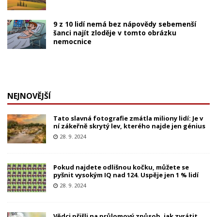
9 z 10 lidí nemá bez nápovědy sebemenší
šanci najít zloděje v tomto obrázku
nemocnice
NEJNOVĚJŠÍ
Tato slavná fotografie zmátla miliony lidí: Je v
ní zákeřně skrytý lev, kterého najde jen génius
28. 9. 2024
Pokud najdete odlišnou kočku, můžete se
pyšnit vysokým IQ nad 124. Uspěje jen 1 % lidí
28. 9. 2024
Vědci přišli na průlomový způsob, jak zvrátit