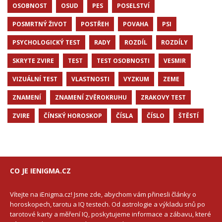
OSOBNOST
OSUD
PES
POSELSTVÍ
POSMRTNÝ ŽIVOT
POSTŘEH
POVAHA
PSI
PSYCHOLOGICKÝ TEST
RADY
ROZDÍL
ROZDÍLY
SKRYTE ZVIRE
TEST
TEST OSOBNOSTI
VESMIR
VIZUÁLNÍ TEST
VLASTNOSTI
VYZKUM
ZEME
ZNAMENÍ
ZNAMENÍ ZVĚROKRUHU
ZRAKOVY TEST
ZVIRE
ČÍNSKÝ HOROSKOP
ČÍSLA
ČÍSLO
ŠTĚSTÍ
CO JE IENIGMA.CZ
Vítejte na iEnigma.cz! Jsme zde, abychom vám přinesli články o
horoskopech, tarotu a IQ testech. Od astrologie a výkladu snů po
tarotové karty a měření IQ, poskytujeme informace a zábavu, které