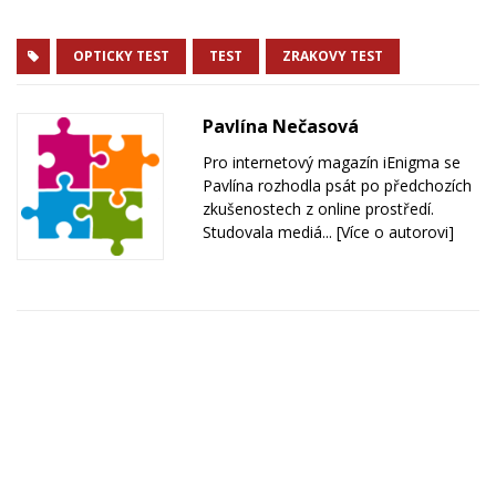
OPTICKY TEST
TEST
ZRAKOVY TEST
Pavlína Nečasová
Pro internetový magazín iEnigma se
Pavlína rozhodla psát po předchozích
zkušenostech z online prostředí.
Studovala mediá...
[Více o autorovi]