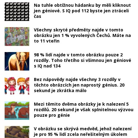
Na tuhle obtížnou hádanku by měli kliknout
jen géniové. S IQ pod 112 byste jen ztráceli
čas
Všechny skryté předměty najde v tomto
obrázku jen 1 % vyvolených Čechů. Máte na
to 11 vteřin
98 % lidí najde v tomto obrázku pouze 2
rozdíly. Toho třetího si všimnou jen géniové
s IQ nad 134
Bez nápovědy najde všechny 3 rozdíly v
těchto obrázcích jen naprostý génius. 20
sekund je zkrátka málo
Mezi těmito dvěma obrázky je k nalezení 5
rozdílů. 20 sekund je však splnitelnou výzvou
pouze pro génie
V obrázku se skrývá medvěd, jehož nalezení
je pro 95 % lidí zcela neřešitelným úkolem