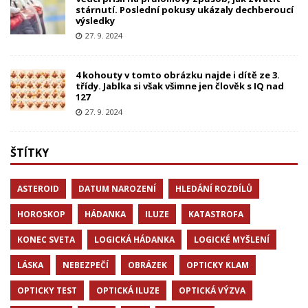
stárnutí. Poslední pokusy ukázaly dechberoucí
výsledky
27. 9. 2024
4 kohouty v tomto obrázku najde i dítě ze 3.
třídy. Jablka si však všimne jen člověk s IQ nad
127
27. 9. 2024
ŠTÍTKY
ASTEROID
DATUM NAROZENÍ
HLEDÁNÍ ROZDÍLŮ
HOROSKOP
HÁDANKA
ILUZE
KATASTROFA
KONEC SVETA
LOGICKÁ HÁDANKA
LOGICKÉ MYŠLENÍ
LÁSKA
NEBEZPEČÍ
OBRÁZEK
OPTICKY KLAM
OPTICKY TEST
OPTICKÁ ILUZE
OPTICKÁ VÝZVA