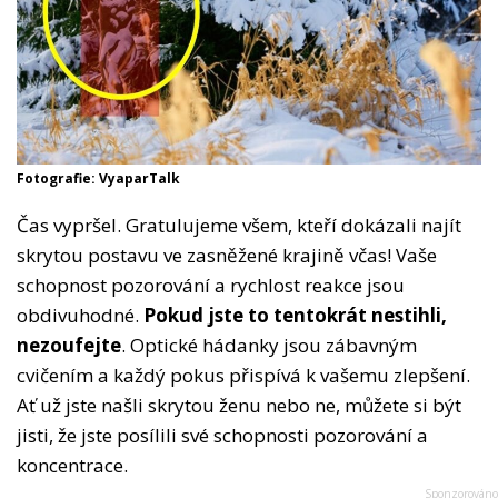
Fotografie: VyaparTalk
Čas vypršel. Gratulujeme všem, kteří dokázali najít
skrytou postavu ve zasněžené krajině včas! Vaše
schopnost pozorování a rychlost reakce jsou
obdivuhodné.
Pokud jste to tentokrát nestihli,
nezoufejte
. Optické hádanky jsou zábavným
cvičením a každý pokus přispívá k vašemu zlepšení.
Ať už jste našli skrytou ženu nebo ne, můžete si být
jisti, že jste posílili své schopnosti pozorování a
koncentrace.