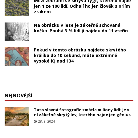
Mezi zebrami se skrývá tygr, kterého najde
jen 1 ze 100 lidí. Odhalí ho jen člověk s orlím
zrakem
Na obrázku v lese je zákeřně schovaná
kočka. Pouhá 3 % lidí ji najdou do 11 vteřin
Pokud v tomto obrázku najdete skrytého
králíka do 10 sekund, máte extrémně
vysoké IQ nad 134
NEJNOVĚJŠÍ
Tato slavná fotografie zmátla miliony lidí: Je v
ní zákeřně skrytý lev, kterého najde jen génius
28. 9. 2024