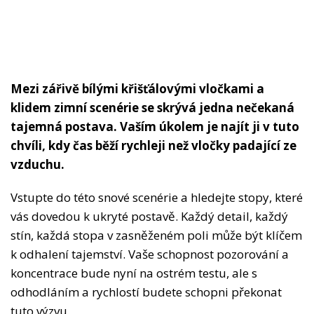
Mezi zářivě bílými křišťálovými vločkami a
klidem zimní scenérie se skrývá jedna nečekaná
tajemná postava. Vaším úkolem je najít ji v tuto
chvíli, kdy čas běží rychleji než vločky padající ze
vzduchu.
Vstupte do této snové scenérie a hledejte stopy, které
vás dovedou k ukryté postavě. Každý detail, každý
stín, každá stopa v zasněženém poli může být klíčem
k odhalení tajemství. Vaše schopnost pozorování a
koncentrace bude nyní na ostrém testu, ale s
odhodláním a rychlostí budete schopni překonat
tuto výzvu.