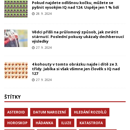
Pokud najdete odlišnou kočku, můžete se
pyšnit vysokým IQ nad 124. Uspěje jen 1 % lidí
28. 9. 2024
Vědci přišli na průlomový způsob, jak zvrátit
stárnutí. Poslední pokusy ukázaly dechberoucí
výsledky
27. 9. 2024
4 kohouty v tomto obrázku najde i dítě ze 3.
třídy. Jablka si však všimne jen člověk s IQ nad
127
27. 9. 2024
ŠTÍTKY
ASTEROID
DATUM NAROZENÍ
HLEDÁNÍ ROZDÍLŮ
HOROSKOP
HÁDANKA
ILUZE
KATASTROFA