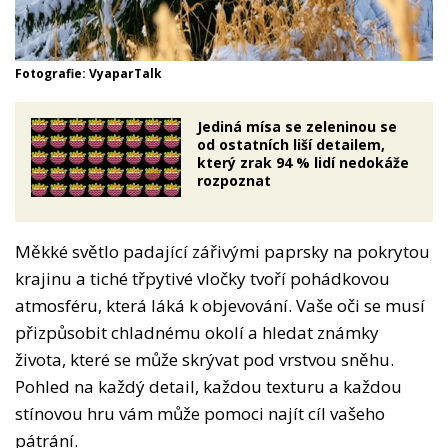
Fotografie: VyaparTalk
Jediná mísa se zeleninou se
od ostatních liší detailem,
který zrak 94 % lidí nedokáže
rozpoznat
Měkké světlo padající zářivými paprsky na pokrytou
krajinu a tiché třpytivé vločky tvoří pohádkovou
atmosféru, která láká k objevování. Vaše oči se musí
přizpůsobit chladnému okolí a hledat známky
života, které se může skrývat pod vrstvou sněhu.
Pohled na každý detail, každou texturu a každou
stínovou hru vám může pomoci najít cíl vašeho
pátrání.