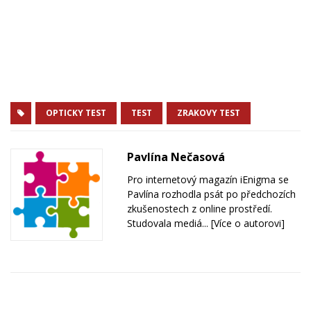
OPTICKY TEST
TEST
ZRAKOVY TEST
Pavlína Nečasová
Pro internetový magazín iEnigma se
Pavlína rozhodla psát po předchozích
zkušenostech z online prostředí.
Studovala mediá...
[Více o autorovi]