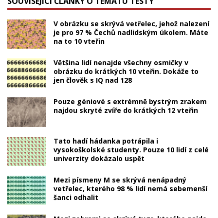
SOUVISEJÍCÍ ČLÁNKY O TÉMATU TESTY
V obrázku se skrývá vetřelec, jehož nalezení
je pro 97 % Čechů nadlidským úkolem. Máte
na to 10 vteřin
Většina lidí nenajde všechny osmičky v
obrázku do krátkých 10 vteřin. Dokáže to
jen člověk s IQ nad 128
Pouze géniové s extrémně bystrým zrakem
najdou skryté zvíře do krátkých 12 vteřin
Tato hadí hádanka potrápila i
vysokoškolské studenty. Pouze 10 lidí z celé
univerzity dokázalo uspět
Mezi písmeny M se skrývá nenápadný
vetřelec, kterého 98 % lidí nemá sebemenší
šanci odhalit