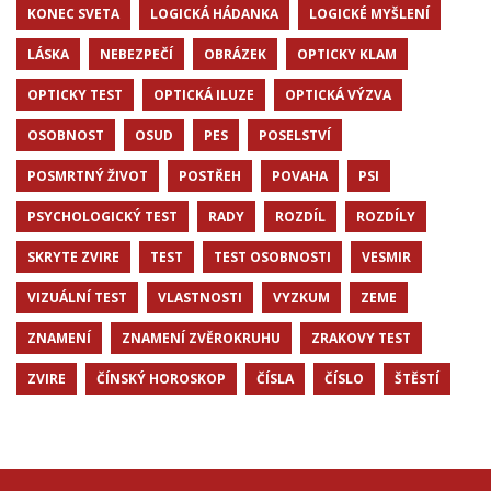
KONEC SVETA
LOGICKÁ HÁDANKA
LOGICKÉ MYŠLENÍ
LÁSKA
NEBEZPEČÍ
OBRÁZEK
OPTICKY KLAM
OPTICKY TEST
OPTICKÁ ILUZE
OPTICKÁ VÝZVA
OSOBNOST
OSUD
PES
POSELSTVÍ
POSMRTNÝ ŽIVOT
POSTŘEH
POVAHA
PSI
PSYCHOLOGICKÝ TEST
RADY
ROZDÍL
ROZDÍLY
SKRYTE ZVIRE
TEST
TEST OSOBNOSTI
VESMIR
VIZUÁLNÍ TEST
VLASTNOSTI
VYZKUM
ZEME
ZNAMENÍ
ZNAMENÍ ZVĚROKRUHU
ZRAKOVY TEST
ZVIRE
ČÍNSKÝ HOROSKOP
ČÍSLA
ČÍSLO
ŠTĚSTÍ