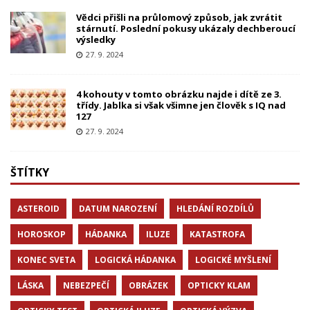
Vědci přišli na průlomový způsob, jak zvrátit
stárnutí. Poslední pokusy ukázaly dechberoucí
výsledky
27. 9. 2024
4 kohouty v tomto obrázku najde i dítě ze 3.
třídy. Jablka si však všimne jen člověk s IQ nad
127
27. 9. 2024
ŠTÍTKY
ASTEROID
DATUM NAROZENÍ
HLEDÁNÍ ROZDÍLŮ
HOROSKOP
HÁDANKA
ILUZE
KATASTROFA
KONEC SVETA
LOGICKÁ HÁDANKA
LOGICKÉ MYŠLENÍ
LÁSKA
NEBEZPEČÍ
OBRÁZEK
OPTICKY KLAM