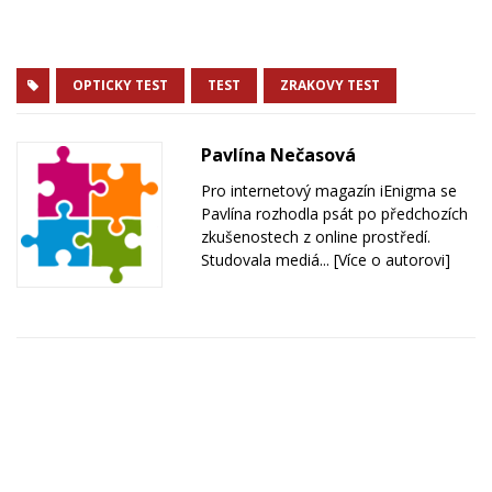
OPTICKY TEST
TEST
ZRAKOVY TEST
Pavlína Nečasová
Pro internetový magazín iEnigma se
Pavlína rozhodla psát po předchozích
zkušenostech z online prostředí.
Studovala mediá...
[Více o autorovi]