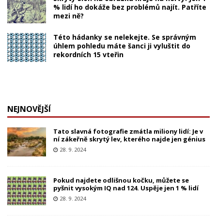
% lidí ho dokáže bez problémů najít. Patříte
mezi ně?
Této hádanky se nelekejte. Se správným
úhlem pohledu máte šanci ji vyluštit do
rekordních 15 vteřin
NEJNOVĚJŠÍ
Tato slavná fotografie zmátla miliony lidí: Je v
ní zákeřně skrytý lev, kterého najde jen génius
28. 9. 2024
Pokud najdete odlišnou kočku, můžete se
pyšnit vysokým IQ nad 124. Uspěje jen 1 % lidí
28. 9. 2024