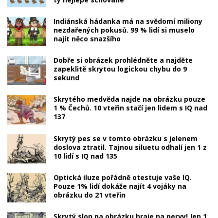
Indiánská hádanka má na svědomí miliony
nezdařených pokusů. 99 % lidí si muselo
najít něco snazšího
Dobře si obrázek prohlédněte a najděte
zapeklitě skrytou logickou chybu do 9
sekund
Skrytého medvěda najde na obrázku pouze
1 % Čechů. 10 vteřin stačí jen lidem s IQ nad
137
Skrytý pes se v tomto obrázku s jelenem
doslova ztratil. Tajnou siluetu odhalí jen 1 z
10 lidí s IQ nad 135
Optická iluze pořádně otestuje vaše IQ.
Pouze 1% lidí dokáže najít 4 vojáky na
obrázku do 21 vteřin
Skrytý slon na obrázku hraje na nervy! Jen 1