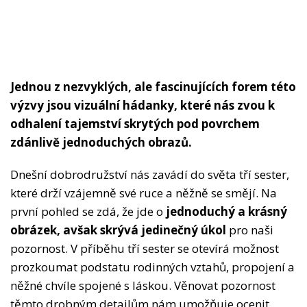
Jednou z nezvyklých, ale fascinujících forem této
výzvy jsou vizuální hádanky, které nás zvou k
odhalení tajemství skrytých pod povrchem
zdánlivě jednoduchých obrazů.
Dnešní dobrodružství nás zavádí do světa tří sester,
které drží vzájemně své ruce a něžně se smějí. Na
první pohled se zdá, že jde o
jednoduchý a krásný
obrázek, avšak skrývá jedinečný úkol
pro naši
pozornost. V příběhu tří sester se otevírá možnost
prozkoumat podstatu rodinných vztahů, propojení a
něžné chvíle spojené s láskou. Věnovat pozornost
těmto drobným detailům nám umožňuje ocenit