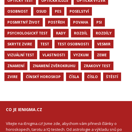
OPTICKY TEST
OPTICKÁ ILUZE
OPTICKÁ VÝZVA
OSOBNOST
OSUD
PES
POSELSTVÍ
POSMRTNÝ ŽIVOT
POSTŘEH
POVAHA
PSI
PSYCHOLOGICKÝ TEST
RADY
ROZDÍL
ROZDÍLY
SKRYTE ZVIRE
TEST
TEST OSOBNOSTI
VESMIR
VIZUÁLNÍ TEST
VLASTNOSTI
VYZKUM
ZEME
ZNAMENÍ
ZNAMENÍ ZVĚROKRUHU
ZRAKOVY TEST
ZVIRE
ČÍNSKÝ HOROSKOP
ČÍSLA
ČÍSLO
ŠTĚSTÍ
CO JE IENIGMA.CZ
Vítejte na iEnigma.cz! Jsme zde, abychom vám přinesli články o
horoskopech, tarotu a IQ testech. Od astrologie a výkladu snů po