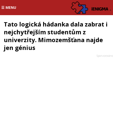
☰ MENU
Tato logická hádanka dala zabrat i
nejchytřejším studentům z
univerzity. Mimozemšťana najde
jen génius