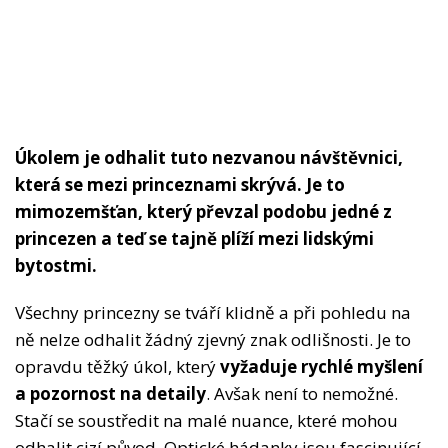
Úkolem je odhalit tuto nezvanou návštěvnici,
která se mezi princeznami skrývá. Je to
mimozemšťan, který převzal podobu jedné z
princezen a teď se tajně plíží mezi lidskými
bytostmi.
Všechny princezny se tváří klidně a při pohledu na
ně nelze odhalit žádný zjevný znak odlišnosti. Je to
opravdu těžký úkol, který
vyžaduje rychlé myšlení
a pozornost na detaily
. Avšak není to nemožné.
Stačí se soustředit na malé nuance, které mohou
odhalit cizí původ. Optické hádanky jsou fascinující