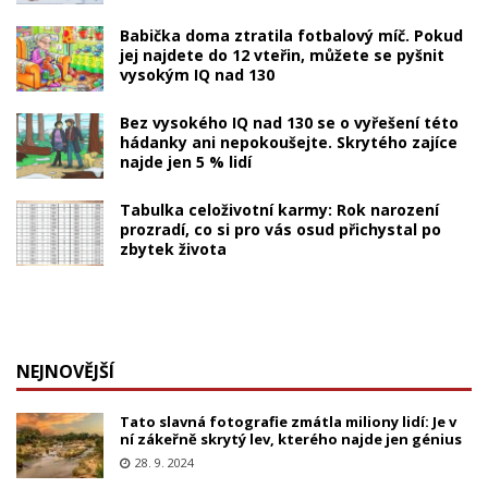
Babička doma ztratila fotbalový míč. Pokud
jej najdete do 12 vteřin, můžete se pyšnit
vysokým IQ nad 130
Bez vysokého IQ nad 130 se o vyřešení této
hádanky ani nepokoušejte. Skrytého zajíce
najde jen 5 % lidí
Tabulka celoživotní karmy: Rok narození
prozradí, co si pro vás osud přichystal po
zbytek života
NEJNOVĚJŠÍ
Tato slavná fotografie zmátla miliony lidí: Je v
ní zákeřně skrytý lev, kterého najde jen génius
28. 9. 2024