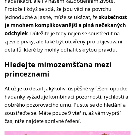
hádankách, ale i v našem každodenním životě.
Protože i když se zdá, že jsou věci na povrchu
jednoduché a jasné, může se ukázat, že
skutečnost
je mnohem komplikovanější a plná nečekaných
odchylek
. Důležité je tedy nejen se soustředit na
zjevné prvky, ale také být otevřený pro objevování
detailů, které by mohly odhalit skrytou pravdu.
Hledejte mimozemšťana mezi
princeznami
Ať už je to detail jakýkoliv, úspěšné vyřešení optické
hádanky vyžaduje kombinaci pozornosti, rychlosti a
dobrého pozorovacího umu. Pusťte se do hledání a
soustřeďte se. Máte pouze 9 vteřin, až vám vyprší
čas, níže najdete správné řešení.