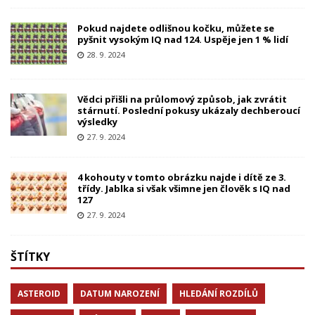
Pokud najdete odlišnou kočku, můžete se
pyšnit vysokým IQ nad 124. Uspěje jen 1 % lidí
28. 9. 2024
Vědci přišli na průlomový způsob, jak zvrátit
stárnutí. Poslední pokusy ukázaly dechberoucí
výsledky
27. 9. 2024
4 kohouty v tomto obrázku najde i dítě ze 3.
třídy. Jablka si však všimne jen člověk s IQ nad
127
27. 9. 2024
ŠTÍTKY
ASTEROID
DATUM NAROZENÍ
HLEDÁNÍ ROZDÍLŮ