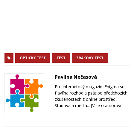
OPTICKY TEST
TEST
ZRAKOVY TEST
Pavlína Nečasová
Pro internetový magazín iEnigma se
Pavlína rozhodla psát po předchozích
zkušenostech z online prostředí.
Studovala mediá...
[Více o autorovi]