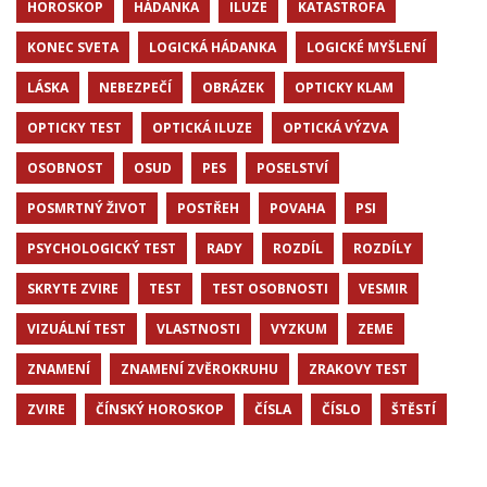
HOROSKOP
HÁDANKA
ILUZE
KATASTROFA
KONEC SVETA
LOGICKÁ HÁDANKA
LOGICKÉ MYŠLENÍ
LÁSKA
NEBEZPEČÍ
OBRÁZEK
OPTICKY KLAM
OPTICKY TEST
OPTICKÁ ILUZE
OPTICKÁ VÝZVA
OSOBNOST
OSUD
PES
POSELSTVÍ
POSMRTNÝ ŽIVOT
POSTŘEH
POVAHA
PSI
PSYCHOLOGICKÝ TEST
RADY
ROZDÍL
ROZDÍLY
SKRYTE ZVIRE
TEST
TEST OSOBNOSTI
VESMIR
VIZUÁLNÍ TEST
VLASTNOSTI
VYZKUM
ZEME
ZNAMENÍ
ZNAMENÍ ZVĚROKRUHU
ZRAKOVY TEST
ZVIRE
ČÍNSKÝ HOROSKOP
ČÍSLA
ČÍSLO
ŠTĚSTÍ