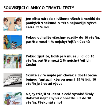
SOUVISEJÍCÍ ČLÁNKY O TÉMATU TESTY
Jen elita národa si všimne všech 3 rozdílů do
pouhých 9 sekund. V této nejnovější výzvě
selže 99 % lidí
Pokud odhalíte všechny rozdíly do 10 vteřin,
patříte mezi 1 % nejchytřejších Čechů
Pokud zjistíte, kolik je v muzeu lidí do 10
vteřin, patříte mezi 2 % nejchytřejších
Čechů
Skryté zvíře najde jen člověk s dostatečně
bujnou fantazií, kterou nemá 99 % lidí. 10
vteřin je životní výzva
Nejbystřejší student z celé vysoké školy
dokázal najít chybu v obrázku už do 10
vteřin. Překonáte ho?