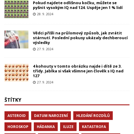
Pokud najdete odlišnou kočku, můžete se
pyšnit vysokým IQ nad 124. Uspěje jen 1 % lidí
28. 9. 2024
Vědci přišli na průlomový způsob, jak zvrátit
stárnutí. Poslední pokusy ukázaly dechberoucí
výsledky
27. 9. 2024
4 kohouty v tomto obrázku najde i dítě ze 3.
třídy. Jablka si však všimne jen člověk s IQ nad
127
27. 9. 2024
ŠTÍTKY
ASTEROID
DATUM NAROZENÍ
HLEDÁNÍ ROZDÍLŮ
HOROSKOP
HÁDANKA
ILUZE
KATASTROFA