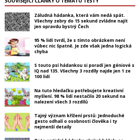
SOUVISEJÍCÍ ČLÁNKY O TÉMATU TESTY
Záludná hádanka, která vám nedá spát.
Všechny zebry do 15 sekund zvládne najít
jen opravdu bystrý Čech
95 % lidí tvrdí, že s tímto obrázkem není
vůbec nic špatně. Je zde však jedna logická
chyba
S touto psí hádankou si poradí jen géniové s
IQ nad 135. Všechny 3 rozdíly najde jen 1 ze
100 lidí
Na tuto hledačku potřebujete kreativní
myšlení. 98 % lidí nestačilo 20 sekund na
nalezení všech 3 rozdílů
Tajný význam křížení prstů: Jednoduché
gesto odhalí o osobnosti člověka i ty
nejmenší detaily