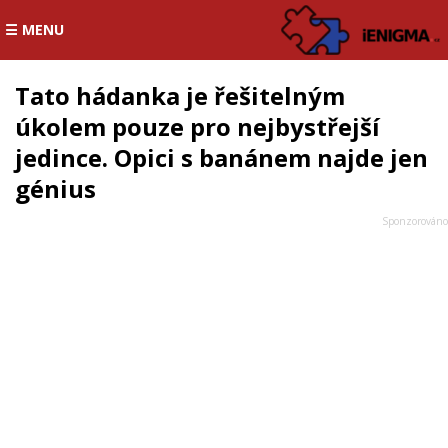
☰ MENU
Tato hádanka je řešitelným
úkolem pouze pro nejbystřejší
jedince. Opici s banánem najde jen
génius