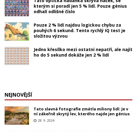
Tato optická hádanka skrývá háček, se
kterým si poradí jen 5 % lidí. Pouze génius
odhalí odlišné číslo
Pouze 2 % lidí najdou logickou chybu za
pouhých 6 sekund. Tento rychlý IQ test je
složitou výzvou
Jedno křesílko mezi ostatní nepatří, ale najít
ho do 5 sekund dokáže jen 2 % lidí
NEJNOVĚJŠÍ
Tato slavná fotografie zmátla miliony lidí: Je v
ní zákeřně skrytý lev, kterého najde jen génius
28. 9. 2024