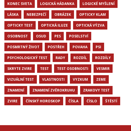
KONEC SVETA
LOGICKÁ HÁDANKA
LOGICKÉ MYŠLENÍ
LÁSKA
NEBEZPEČÍ
OBRÁZEK
OPTICKY KLAM
OPTICKY TEST
OPTICKÁ ILUZE
OPTICKÁ VÝZVA
OSOBNOST
OSUD
PES
POSELSTVÍ
POSMRTNÝ ŽIVOT
POSTŘEH
POVAHA
PSI
PSYCHOLOGICKÝ TEST
RADY
ROZDÍL
ROZDÍLY
SKRYTE ZVIRE
TEST
TEST OSOBNOSTI
VESMIR
VIZUÁLNÍ TEST
VLASTNOSTI
VYZKUM
ZEME
ZNAMENÍ
ZNAMENÍ ZVĚROKRUHU
ZRAKOVY TEST
ZVIRE
ČÍNSKÝ HOROSKOP
ČÍSLA
ČÍSLO
ŠTĚSTÍ