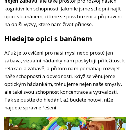
nejen zábavu
, ale také prostor pro rozvoj našich
kognitivních schopností. Jakmile jsme schopni najít
opici s banánem, cítíme se povzbuzeni a připraveni
na další výzvy, které nám život přinese.
Hledejte opici s banánem
Ať už je to cvičení pro naši mysl nebo prostě jen
zábava, vizuální hádanky nám poskytují příležitost k
relaxaci a zábavě, a přitom nám pomáhají rozvíjet
naše schopnosti a dovednosti. Když se věnujeme
optickým hádankám, trénujeme nejen naše smysly,
ale také svou schopnost koncentrace a vytrvalosti.
Tak se pusťte do hledání, až budete hotovi, níže
najdete správné řešení.