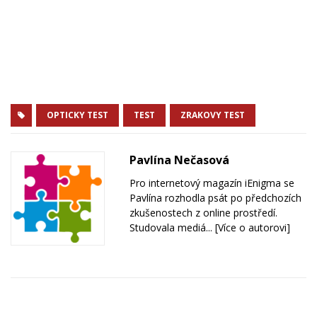
OPTICKY TEST
TEST
ZRAKOVY TEST
Pavlína Nečasová
Pro internetový magazín iEnigma se
Pavlína rozhodla psát po předchozích
zkušenostech z online prostředí.
Studovala mediá...
[Více o autorovi]