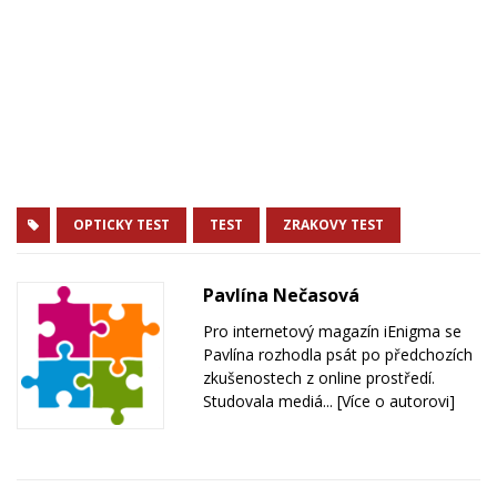
OPTICKY TEST
TEST
ZRAKOVY TEST
Pavlína Nečasová
Pro internetový magazín iEnigma se
Pavlína rozhodla psát po předchozích
zkušenostech z online prostředí.
Studovala mediá...
[Více o autorovi]