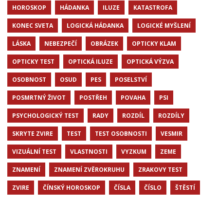
HOROSKOP
HÁDANKA
ILUZE
KATASTROFA
KONEC SVETA
LOGICKÁ HÁDANKA
LOGICKÉ MYŠLENÍ
LÁSKA
NEBEZPEČÍ
OBRÁZEK
OPTICKY KLAM
OPTICKY TEST
OPTICKÁ ILUZE
OPTICKÁ VÝZVA
OSOBNOST
OSUD
PES
POSELSTVÍ
POSMRTNÝ ŽIVOT
POSTŘEH
POVAHA
PSI
PSYCHOLOGICKÝ TEST
RADY
ROZDÍL
ROZDÍLY
SKRYTE ZVIRE
TEST
TEST OSOBNOSTI
VESMIR
VIZUÁLNÍ TEST
VLASTNOSTI
VYZKUM
ZEME
ZNAMENÍ
ZNAMENÍ ZVĚROKRUHU
ZRAKOVY TEST
ZVIRE
ČÍNSKÝ HOROSKOP
ČÍSLA
ČÍSLO
ŠTĚSTÍ