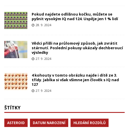
Pokud najdete odlišnou kočku, můžete se
pyšnit vysokým IQ nad 124. Uspěje jen 1 % lidí
28. 9. 2024
Vědci přišli na průlomový způsob, jak zvrátit
stárnutí. Poslední pokusy ukázaly dechberoucí
výsledky
27. 9. 2024
4 kohouty v tomto obrázku najde i dítě ze 3.
třídy. Jablka si však všimne jen člověk s IQ nad
127
27. 9. 2024
ŠTÍTKY
ASTEROID
DATUM NAROZENÍ
HLEDÁNÍ ROZDÍLŮ