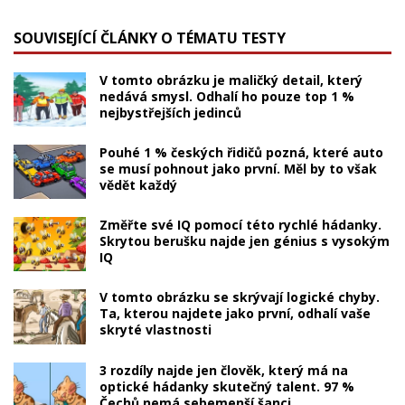
SOUVISEJÍCÍ ČLÁNKY O TÉMATU TESTY
V tomto obrázku je maličký detail, který
nedává smysl. Odhalí ho pouze top 1 %
nejbystřejších jedinců
Pouhé 1 % českých řidičů pozná, které auto
se musí pohnout jako první. Měl by to však
vědět každý
Změřte své IQ pomocí této rychlé hádanky.
Skrytou berušku najde jen génius s vysokým
IQ
V tomto obrázku se skrývají logické chyby.
Ta, kterou najdete jako první, odhalí vaše
skryté vlastnosti
3 rozdíly najde jen člověk, který má na
optické hádanky skutečný talent. 97 %
Čechů nemá sebemenší šanci