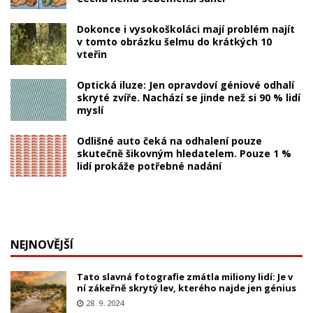
Dokonce i vysokoškoláci mají problém najít
v tomto obrázku šelmu do krátkých 10
vteřin
Optická iluze: Jen opravdoví géniové odhalí
skryté zvíře. Nachází se jinde než si 90 % lidí
myslí
Odlišné auto čeká na odhalení pouze
skutečně šikovným hledatelem. Pouze 1 %
lidí prokáže potřebné nadání
NEJNOVĚJŠÍ
Tato slavná fotografie zmátla miliony lidí: Je v
ní zákeřně skrytý lev, kterého najde jen génius
28. 9. 2024