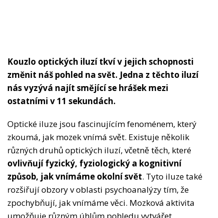
Kouzlo optických iluzí tkví v jejich schopnosti
změnit náš pohled na svět. Jedna z těchto iluzí
nás vyzývá najít smějící se hrášek mezi
ostatními v 11 sekundách.
Optické iluze jsou fascinujícím fenoménem, který
zkoumá, jak mozek vnímá svět. Existuje několik
různých druhů optických iluzí, včetně těch, které
ovlivňují fyzický, fyziologický a kognitivní
způsob, jak vnímáme okolní svět
. Tyto iluze také
rozšiřují obzory v oblasti psychoanalýzy tím, že
zpochybňují, jak vnímáme věci. Mozková aktivita
umožňuje různým úhlům pohledu vytvářet