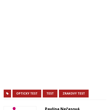
OPTICKY TEST
TEST
ZRAKOVY TEST
Pavlína Nečasová