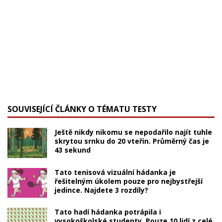
SOUVISEJÍCÍ ČLÁNKY O TÉMATU TESTY
Ještě nikdy nikomu se nepodařilo najít tuhle
skrytou srnku do 20 vteřin. Průměrný čas je
43 sekund
Tato tenisová vizuální hádanka je
řešitelným úkolem pouze pro nejbystřejší
jedince. Najdete 3 rozdíly?
Tato hadí hádanka potrápila i
vysokoškolské studenty. Pouze 10 lidí z celé