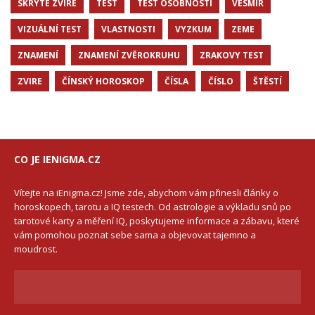
SKRYTE ZVIRE
TEST
TEST OSOBNOSTI
VESMIR
VIZUÁLNÍ TEST
VLASTNOSTI
VYZKUM
ZEME
ZNAMENÍ
ZNAMENÍ ZVĚROKRUHU
ZRAKOVY TEST
ZVIRE
ČÍNSKÝ HOROSKOP
ČÍSLA
ČÍSLO
ŠTĚSTÍ
CO JE IENIGMA.CZ
Vítejte na iEnigma.cz! Jsme zde, abychom vám přinesli články o
horoskopech, tarotu a IQ testech. Od astrologie a výkladu snů po
tarotové karty a měření IQ, poskytujeme informace a zábavu, které
vám pomohou poznat sebe sama a objevovat tajemno a
moudrost.