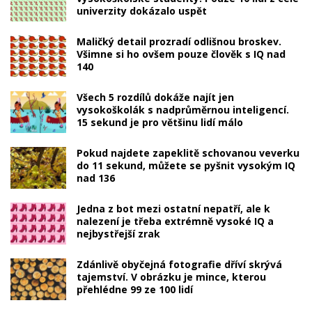
univerzity dokázalo uspět
Maličký detail prozradí odlišnou broskev.
Všimne si ho ovšem pouze člověk s IQ nad
140
Všech 5 rozdílů dokáže najít jen
vysokoškolák s nadprůměrnou inteligencí.
15 sekund je pro většinu lidí málo
Pokud najdete zapeklitě schovanou veverku
do 11 sekund, můžete se pyšnit vysokým IQ
nad 136
Jedna z bot mezi ostatní nepatří, ale k
nalezení je třeba extrémně vysoké IQ a
nejbystřejší zrak
Zdánlivě obyčejná fotografie dříví skrývá
tajemství. V obrázku je mince, kterou
přehlédne 99 ze 100 lidí