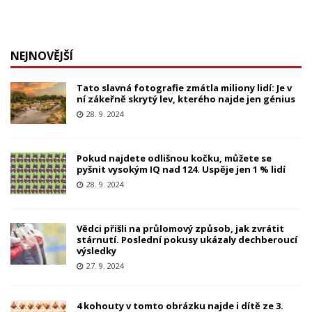
NEJNOVĚJŠÍ
Tato slavná fotografie zmátla miliony lidí: Je v
ní zákeřně skrytý lev, kterého najde jen génius
28. 9. 2024
Pokud najdete odlišnou kočku, můžete se
pyšnit vysokým IQ nad 124. Uspěje jen 1 % lidí
28. 9. 2024
Vědci přišli na průlomový způsob, jak zvrátit
stárnutí. Poslední pokusy ukázaly dechberoucí
výsledky
27. 9. 2024
4 kohouty v tomto obrázku najde i dítě ze 3.