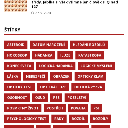
třídy. Jablka si však všimne jen člověk s IQ nad
127
27. 9. 2024
ŠTÍTKY
ASTEROID
DATUM NAROZENÍ
HLEDÁNÍ ROZDÍLŮ
HOROSKOP
HÁDANKA
ILUZE
KATASTROFA
KONEC SVETA
LOGICKÁ HÁDANKA
LOGICKÉ MYŠLENÍ
LÁSKA
NEBEZPEČÍ
OBRÁZEK
OPTICKY KLAM
OPTICKY TEST
OPTICKÁ ILUZE
OPTICKÁ VÝZVA
OSOBNOST
OSUD
PES
POSELSTVÍ
POSMRTNÝ ŽIVOT
POSTŘEH
POVAHA
PSI
PSYCHOLOGICKÝ TEST
RADY
ROZDÍL
ROZDÍLY