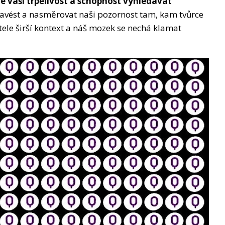
e vaši trpělivost a schopnost vyhledávat
zavést a nasměrovat naši pozornost tam, kam tvůrce
etele širší kontext a náš mozek se nechá klamat