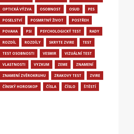
OPTICKÁ VÝZVA
OSOBNOST
OSUD
PES
POSELSTVÍ
POSMRTNÝ ŽIVOT
POSTŘEH
POVAHA
PSI
PSYCHOLOGICKÝ TEST
RADY
ROZDÍL
ROZDÍLY
SKRYTE ZVIRE
TEST
TEST OSOBNOSTI
VESMIR
VIZUÁLNÍ TEST
VLASTNOSTI
VYZKUM
ZEME
ZNAMENÍ
ZNAMENÍ ZVĚROKRUHU
ZRAKOVY TEST
ZVIRE
ČÍNSKÝ HOROSKOP
ČÍSLA
ČÍSLO
ŠTĚSTÍ