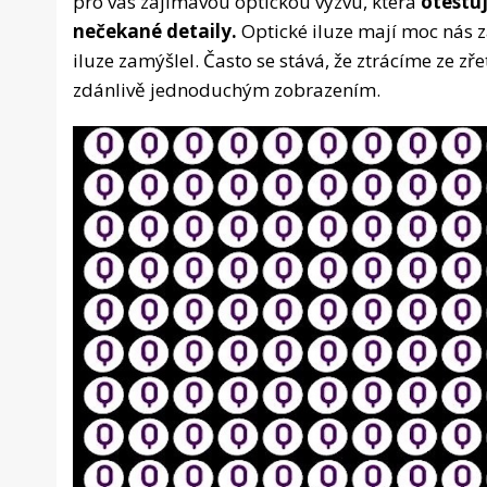
pro vás zajímavou optickou výzvu, která
otestuj
nečekané detaily.
Optické iluze mají moc nás 
iluze zamýšlel. Často se stává, že ztrácíme ze zř
zdánlivě jednoduchým zobrazením.