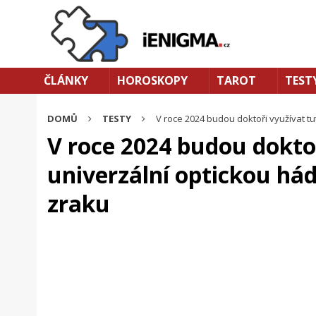
ČLÁNKY
HOROSKOPY
TAROT
TEST
DOMŮ
TESTY
V roce 2024 budou doktoři využívat tu
V roce 2024 budou dokto
univerzální optickou há
zraku