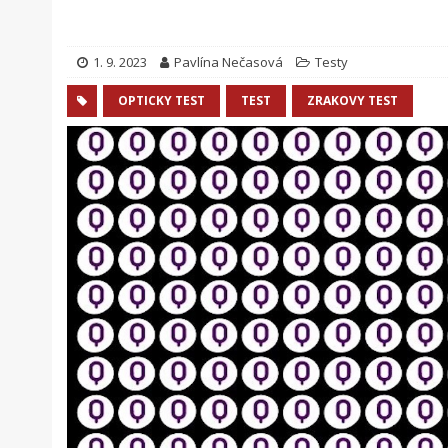
1. 9. 2023
Pavlína Nečasová
Testy
OPTICKY TEST
TEST
ZRAKOVY TEST