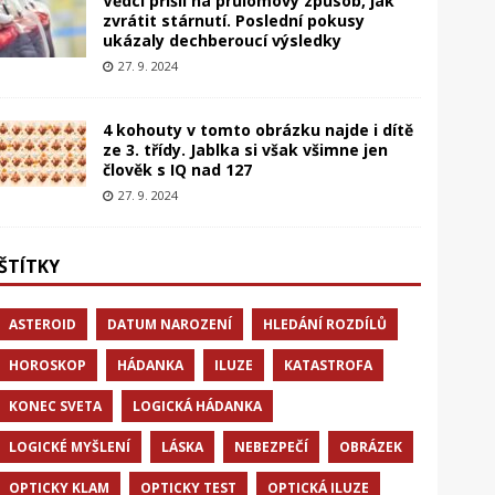
Vědci přišli na průlomový způsob, jak
zvrátit stárnutí. Poslední pokusy
ukázaly dechberoucí výsledky
27. 9. 2024
4 kohouty v tomto obrázku najde i dítě
ze 3. třídy. Jablka si však všimne jen
člověk s IQ nad 127
27. 9. 2024
ŠTÍTKY
ASTEROID
DATUM NAROZENÍ
HLEDÁNÍ ROZDÍLŮ
HOROSKOP
HÁDANKA
ILUZE
KATASTROFA
KONEC SVETA
LOGICKÁ HÁDANKA
LOGICKÉ MYŠLENÍ
LÁSKA
NEBEZPEČÍ
OBRÁZEK
OPTICKY KLAM
OPTICKY TEST
OPTICKÁ ILUZE