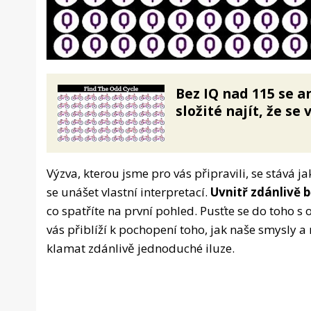
Bez IQ nad 115 se a
složité najít, že se 
Výzva, kterou jsme pro vás připravili, se stává 
se unášet vlastní interpretací.
Uvnitř zdánlivě
co spatříte na první pohled. Pusťte se do toho s 
vás přiblíží k pochopení toho, jak naše smysly 
klamat zdánlivě jednoduché iluze.