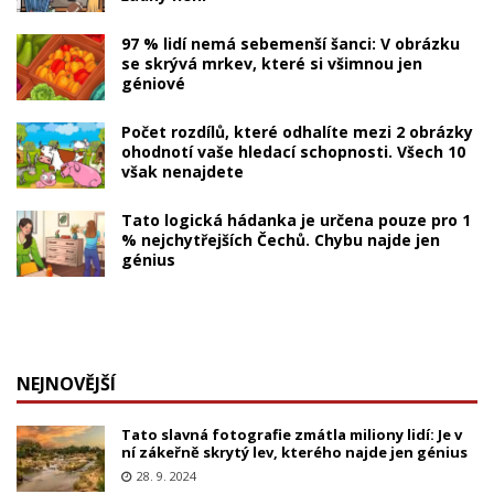
97 % lidí nemá sebemenší šanci: V obrázku
se skrývá mrkev, které si všimnou jen
géniové
Počet rozdílů, které odhalíte mezi 2 obrázky
ohodnotí vaše hledací schopnosti. Všech 10
však nenajdete
Tato logická hádanka je určena pouze pro 1
% nejchytřejších Čechů. Chybu najde jen
génius
NEJNOVĚJŠÍ
Tato slavná fotografie zmátla miliony lidí: Je v
ní zákeřně skrytý lev, kterého najde jen génius
28. 9. 2024