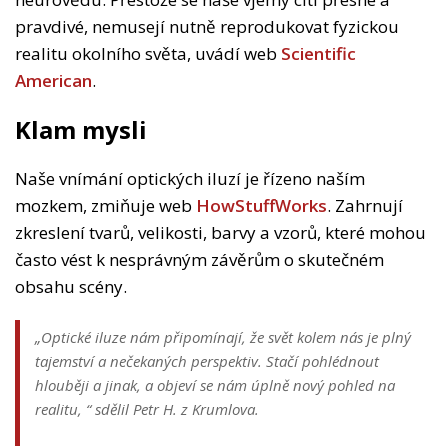
pravdivé, nemusejí nutně reprodukovat fyzickou
realitu okolního světa, uvádí web
Scientific
American
.
Klam mysli
Naše vnímání optických iluzí je řízeno naším
mozkem, zmiňuje web
HowStuffWorks
. Zahrnují
zkreslení tvarů, velikosti, barvy a vzorů, které mohou
často vést k nesprávným závěrům o skutečném
obsahu scény.
„Optické iluze nám připomínají, že svět kolem nás je plný
tajemství a nečekaných perspektiv. Stačí pohlédnout
hlouběji a jinak, a objeví se nám úplně nový pohled na
realitu, “
sdělil Petr H. z Krumlova.