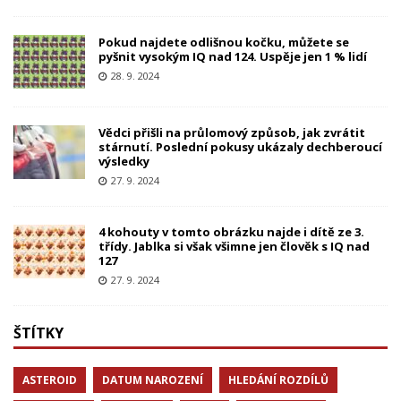
Pokud najdete odlišnou kočku, můžete se
pyšnit vysokým IQ nad 124. Uspěje jen 1 % lidí
28. 9. 2024
Vědci přišli na průlomový způsob, jak zvrátit
stárnutí. Poslední pokusy ukázaly dechberoucí
výsledky
27. 9. 2024
4 kohouty v tomto obrázku najde i dítě ze 3.
třídy. Jablka si však všimne jen člověk s IQ nad
127
27. 9. 2024
ŠTÍTKY
ASTEROID
DATUM NAROZENÍ
HLEDÁNÍ ROZDÍLŮ