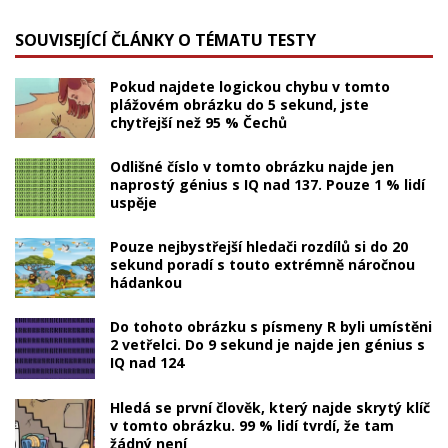
SOUVISEJÍCÍ ČLÁNKY O TÉMATU TESTY
Pokud najdete logickou chybu v tomto
plážovém obrázku do 5 sekund, jste
chytřejší než 95 % Čechů
Odlišné číslo v tomto obrázku najde jen
naprostý génius s IQ nad 137. Pouze 1 % lidí
uspěje
Pouze nejbystřejší hledači rozdílů si do 20
sekund poradí s touto extrémně náročnou
hádankou
Do tohoto obrázku s písmeny R byli umístěni
2 vetřelci. Do 9 sekund je najde jen génius s
IQ nad 124
Hledá se první člověk, který najde skrytý klíč
v tomto obrázku. 99 % lidí tvrdí, že tam
žádný není