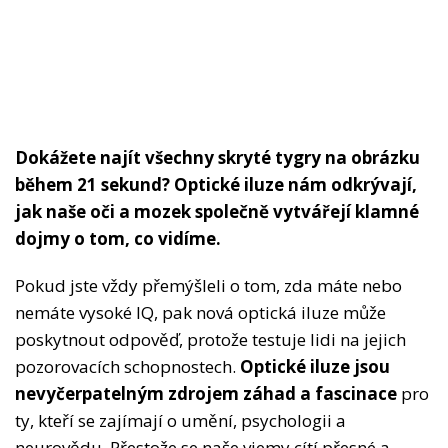
Dokážete najít všechny skryté tygry na obrázku
během 21 sekund? Optické iluze nám odkrývají,
jak naše oči a mozek společně vytvářejí klamné
dojmy o tom, co vidíme.
Pokud jste vždy přemýšleli o tom, zda máte nebo
nemáte vysoké IQ, pak nová optická iluze může
poskytnout odpověď, protože testuje lidi na jejich
pozorovacích schopnostech.
Optické iluze jsou
nevyčerpatelným zdrojem záhad a fascinace
pro
ty, kteří se zajímají o umění, psychologii a
neurovědu. Přestože se naše vjemy cítí přesné a