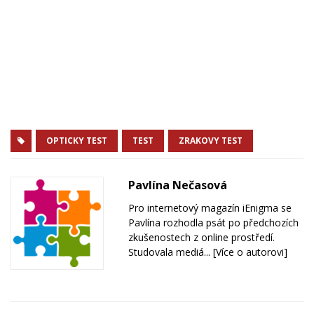
OPTICKY TEST
TEST
ZRAKOVY TEST
Pavlína Nečasová
Pro internetový magazín iEnigma se
Pavlína rozhodla psát po předchozích
zkušenostech z online prostředí.
Studovala mediá...
[Více o autorovi]