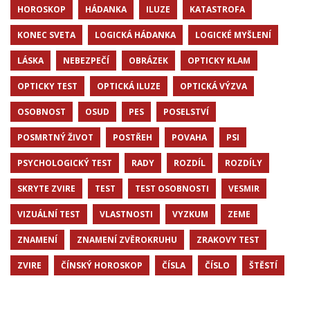
HOROSKOP
HÁDANKA
ILUZE
KATASTROFA
KONEC SVETA
LOGICKÁ HÁDANKA
LOGICKÉ MYŠLENÍ
LÁSKA
NEBEZPEČÍ
OBRÁZEK
OPTICKY KLAM
OPTICKY TEST
OPTICKÁ ILUZE
OPTICKÁ VÝZVA
OSOBNOST
OSUD
PES
POSELSTVÍ
POSMRTNÝ ŽIVOT
POSTŘEH
POVAHA
PSI
PSYCHOLOGICKÝ TEST
RADY
ROZDÍL
ROZDÍLY
SKRYTE ZVIRE
TEST
TEST OSOBNOSTI
VESMIR
VIZUÁLNÍ TEST
VLASTNOSTI
VYZKUM
ZEME
ZNAMENÍ
ZNAMENÍ ZVĚROKRUHU
ZRAKOVY TEST
ZVIRE
ČÍNSKÝ HOROSKOP
ČÍSLA
ČÍSLO
ŠTĚSTÍ