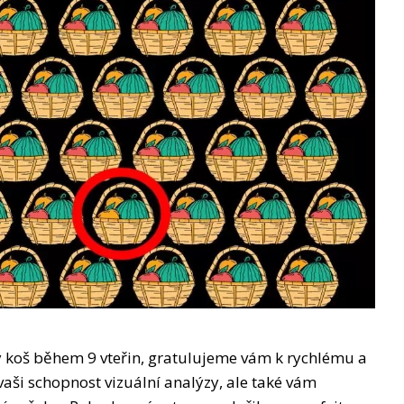
šný koš během 9 vteřin, gratulujeme vám k rychlému a
aši schopnost vizuální analýzy, ale také vám