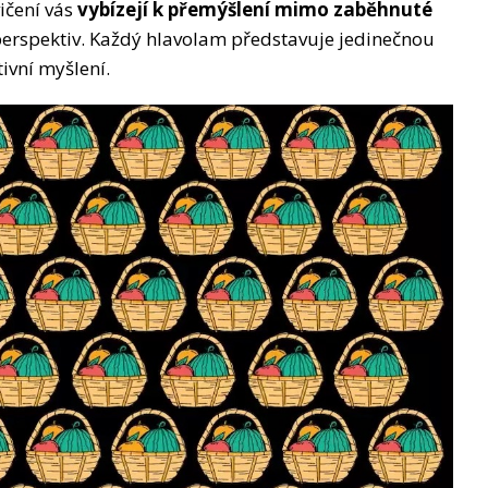
ičení vás
vybízejí k přemýšlení mimo zaběhnuté
perspektiv. Každý hlavolam představuje jedinečnou
tivní myšlení.