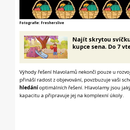
Fotografie: Fresherslive
Najít skrytou svíčk
kupce sena. Do 7 vte
Výhody řešení hlavolamů nekončí pouze u rozvoj
přináší radost z objevování, povzbuzuje vaši sc
hledání
optimálních řešení. Hlavolamy jsou jaký
kapacitu a připravuje jej na komplexní úkoly.