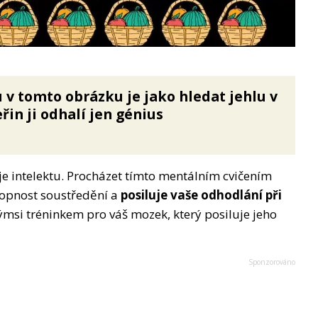
u v tomto obrázku je jako hledat jehlu v
řin ji odhalí jen génius
e intelektu. Procházet tímto mentálním cvičením
hopnost soustředění a
posiluje vaše odhodlání při
msi tréninkem pro váš mozek, který posiluje jeho