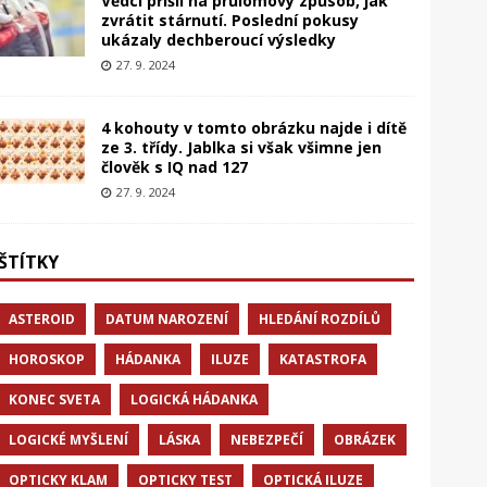
Vědci přišli na průlomový způsob, jak
zvrátit stárnutí. Poslední pokusy
ukázaly dechberoucí výsledky
27. 9. 2024
4 kohouty v tomto obrázku najde i dítě
ze 3. třídy. Jablka si však všimne jen
člověk s IQ nad 127
27. 9. 2024
ŠTÍTKY
ASTEROID
DATUM NAROZENÍ
HLEDÁNÍ ROZDÍLŮ
HOROSKOP
HÁDANKA
ILUZE
KATASTROFA
KONEC SVETA
LOGICKÁ HÁDANKA
LOGICKÉ MYŠLENÍ
LÁSKA
NEBEZPEČÍ
OBRÁZEK
OPTICKY KLAM
OPTICKY TEST
OPTICKÁ ILUZE