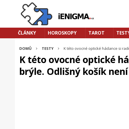
ČLÁNKY
HOROSKOPY
TAROT
TEST
DOMŮ
TESTY
K této ovocné optické hádance si raděj
K této ovocné optické há
brýle. Odlišný košík není