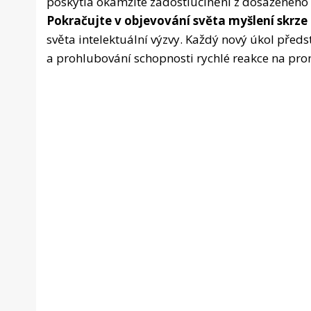
poskytla okamžité zadostiučinění z dosaženého 
Pokračujte v objevování světa myšlení skrz
světa intelektuální výzvy. Každý nový úkol předst
a prohlubování schopnosti rychlé reakce na pro