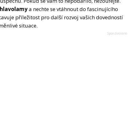
úspěchu. Pokud se vám to nepodařilo, nezoufejte.
e hlavolamy
a nechte se vtáhnout do fascinujícího
avuje příležitost pro další rozvoj vašich dovedností
měnlivé situace.