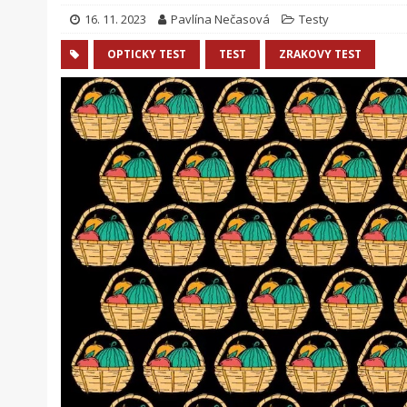
16. 11. 2023
Pavlína Nečasová
Testy
OPTICKY TEST
TEST
ZRAKOVY TEST