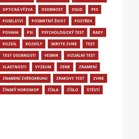
OPTICKÁ VÝZVA
OSOBNOST
OSUD
PES
POSELSTVÍ
POSMRTNÝ ŽIVOT
POSTŘEH
POVAHA
PSI
PSYCHOLOGICKÝ TEST
RADY
ROZDÍL
ROZDÍLY
SKRYTE ZVIRE
TEST
TEST OSOBNOSTI
VESMIR
VIZUÁLNÍ TEST
VLASTNOSTI
VYZKUM
ZEME
ZNAMENÍ
ZNAMENÍ ZVĚROKRUHU
ZRAKOVY TEST
ZVIRE
ČÍNSKÝ HOROSKOP
ČÍSLA
ČÍSLO
ŠTĚSTÍ