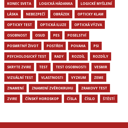
KONEC SVETA
LOGICKÁ HÁDANKA
LOGICKÉ MYŠLENÍ
LÁSKA
NEBEZPEČÍ
OBRÁZEK
OPTICKY KLAM
OPTICKY TEST
OPTICKÁ ILUZE
OPTICKÁ VÝZVA
OSOBNOST
OSUD
PES
POSELSTVÍ
POSMRTNÝ ŽIVOT
POSTŘEH
POVAHA
PSI
PSYCHOLOGICKÝ TEST
RADY
ROZDÍL
ROZDÍLY
SKRYTE ZVIRE
TEST
TEST OSOBNOSTI
VESMIR
VIZUÁLNÍ TEST
VLASTNOSTI
VYZKUM
ZEME
ZNAMENÍ
ZNAMENÍ ZVĚROKRUHU
ZRAKOVY TEST
ZVIRE
ČÍNSKÝ HOROSKOP
ČÍSLA
ČÍSLO
ŠTĚSTÍ