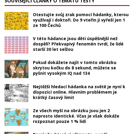
SOUVISEJÍCÍ ČLÁNKY O TÉMATU TESTY
Otestujte svůj zrak pomocí hádanky, kterou
využívají i doktoři. Do 9 vteřin ji vyřeší jen 1
ze 100 Čechů
V této hádance jsou děti úspěšnější než
dospělí? Překvapivý fenomén tvrdí, že lidé
starší 30 let selžou
Pokud dokážete najít v tomto obrázku
skrytou kočku do 8 sekund, můžete se
pyšnit vysokým IQ nad 134
Nejtěžší hledací hádanka na světě je nyní k
dispozici online. Hlavním problémem je
krátký časový limit
Ze všech myší na obrázku jsou jen 2
naprosto identické. Včas je však dokáže
rozpoznat pouze 1 % lidí