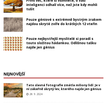
První věc, které si všimnete, o vaší
inteligenci odhalí více, než jste kdy mohli
tušit
Pouze géniové s extrémně bystrým zrakem
najdou skryté zvíře do krátkých 12 vteřin
Pouze nejbystřejší myslitelé si poradí s
touto složitou hádankou. Odlišnou tašku
najde jen génius
NEJNOVĚJŠÍ
Tato slavná fotografie zmátla miliony lidí: Je v
ní zákeřně skrytý lev, kterého najde jen génius
28. 9. 2024