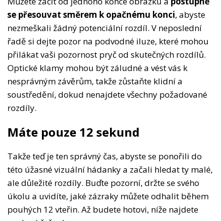
Můžete začít od jednoho konce obrázku a
postupně
se přesouvat směrem k opačnému konci
, abyste
nezmeškali žádný potenciální rozdíl. V neposlední
řadě si dejte pozor na podvodné iluze, které mohou
přilákat vaši pozornost pryč od skutečných rozdílů.
Optické klamy mohou být záludné a vést vás k
nesprávným závěrům, takže zůstaňte klidní a
soustředění, dokud nenajdete všechny požadované
rozdíly.
Máte pouze 12 sekund
Takže teď je ten správný čas, abyste se ponořili do
této úžasné vizuální hádanky a začali hledat ty malé,
ale důležité rozdíly. Buďte pozorní, držte se svého
úkolu a uvidíte, jaké zázraky můžete odhalit během
pouhých 12 vteřin. Až budete hotovi, níže najdete