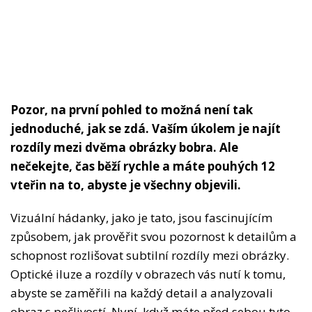
Pozor, na první pohled to možná není tak
jednoduché, jak se zdá. Vaším úkolem je najít
rozdíly mezi dvěma obrázky bobra. Ale
nečekejte, čas běží rychle a máte pouhých 12
vteřin na to, abyste je všechny objevili.
Vizuální hádanky, jako je tato, jsou fascinujícím
způsobem, jak prověřit svou pozornost k detailům a
schopnost rozlišovat subtilní rozdíly mezi obrázky.
Optické iluze a rozdíly v obrazech vás nutí k tomu,
abyste se zaměřili na každý detail a analyzovali
obraz s pečlivostí. Nyní, když máte před sebou tyto