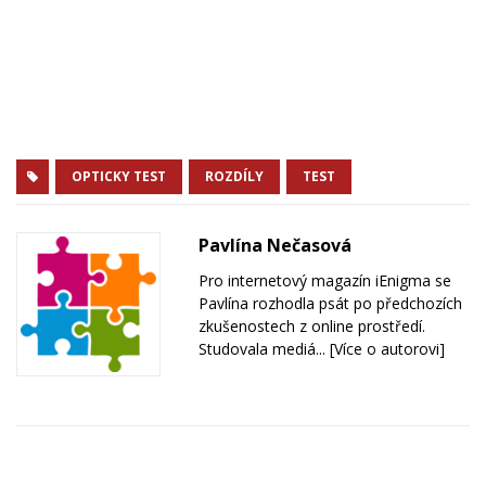
OPTICKY TEST
ROZDÍLY
TEST
Pavlína Nečasová
Pro internetový magazín iEnigma se
Pavlína rozhodla psát po předchozích
zkušenostech z online prostředí.
Studovala mediá...
[Více o autorovi]