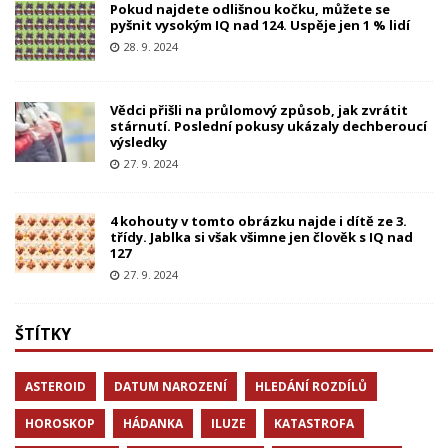
Pokud najdete odlišnou kočku, můžete se
pyšnit vysokým IQ nad 124. Uspěje jen 1 % lidí
28. 9. 2024
Vědci přišli na průlomový způsob, jak zvrátit
stárnutí. Poslední pokusy ukázaly dechberoucí
výsledky
27. 9. 2024
4 kohouty v tomto obrázku najde i dítě ze 3.
třídy. Jablka si však všimne jen člověk s IQ nad
127
27. 9. 2024
ŠTÍTKY
ASTEROID
DATUM NAROZENÍ
HLEDÁNÍ ROZDÍLŮ
HOROSKOP
HÁDANKA
ILUZE
KATASTROFA