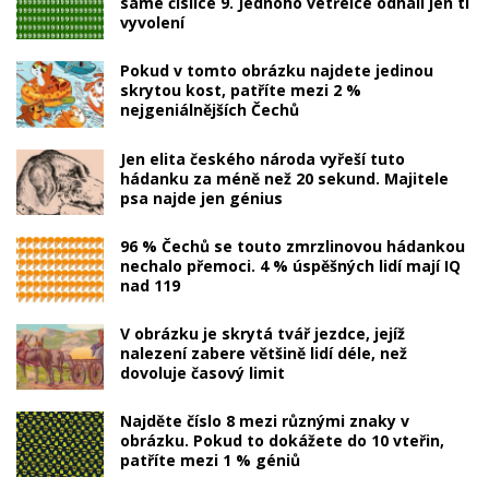
samé číslice 9. Jednoho vetřelce odhalí jen ti
vyvolení
Pokud v tomto obrázku najdete jedinou
skrytou kost, patříte mezi 2 %
nejgeniálnějších Čechů
Jen elita českého národa vyřeší tuto
hádanku za méně než 20 sekund. Majitele
psa najde jen génius
96 % Čechů se touto zmrzlinovou hádankou
nechalo přemoci. 4 % úspěšných lidí mají IQ
nad 119
V obrázku je skrytá tvář jezdce, jejíž
nalezení zabere většině lidí déle, než
dovoluje časový limit
Najděte číslo 8 mezi různými znaky v
obrázku. Pokud to dokážete do 10 vteřin,
patříte mezi 1 % géniů