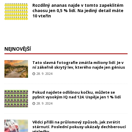
Rozdílný ananas najde v tomto zapeklitém
chaosu jen 0,5 % lidí. Na jediný detail máte
10 vteřin
NEJNOVĚJŠÍ
Tato slavná fotografie zmátla miliony lidí: Je v
ní zákeřně skrytý lev, kterého najde jen génius
28. 9. 2024
Pokud najdete odlišnou kočku, můžete se
pyšnit vysokým IQ nad 124. Uspěje jen 1 % lidí
28. 9. 2024
Vědci přišli na průlomový způsob, jak zvrátit
stárnutí. Poslední pokusy ukázaly dechberoucí
výsledky