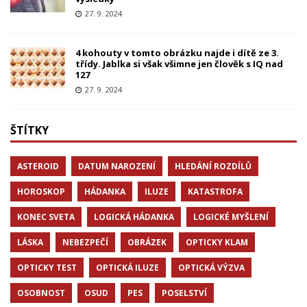
27. 9. 2024
4 kohouty v tomto obrázku najde i dítě ze 3.
třídy. Jablka si však všimne jen člověk s IQ nad
127
27. 9. 2024
ŠTÍTKY
ASTEROID
DATUM NAROZENÍ
HLEDÁNÍ ROZDÍLŮ
HOROSKOP
HÁDANKA
ILUZE
KATASTROFA
KONEC SVETA
LOGICKÁ HÁDANKA
LOGICKÉ MYŠLENÍ
LÁSKA
NEBEZPEČÍ
OBRÁZEK
OPTICKY KLAM
OPTICKY TEST
OPTICKÁ ILUZE
OPTICKÁ VÝZVA
OSOBNOST
OSUD
PES
POSELSTVÍ