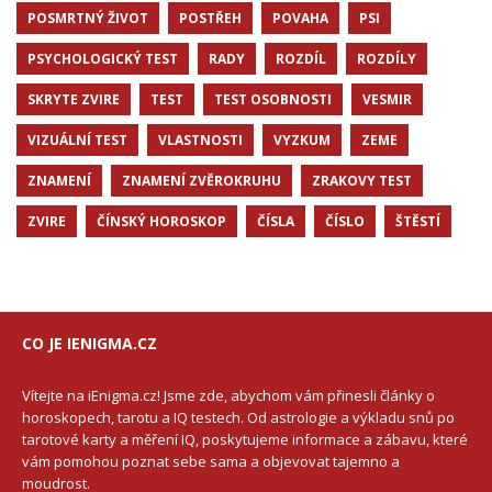
POSMRTNÝ ŽIVOT
POSTŘEH
POVAHA
PSI
PSYCHOLOGICKÝ TEST
RADY
ROZDÍL
ROZDÍLY
SKRYTE ZVIRE
TEST
TEST OSOBNOSTI
VESMIR
VIZUÁLNÍ TEST
VLASTNOSTI
VYZKUM
ZEME
ZNAMENÍ
ZNAMENÍ ZVĚROKRUHU
ZRAKOVY TEST
ZVIRE
ČÍNSKÝ HOROSKOP
ČÍSLA
ČÍSLO
ŠTĚSTÍ
CO JE IENIGMA.CZ
Vítejte na iEnigma.cz! Jsme zde, abychom vám přinesli články o
horoskopech, tarotu a IQ testech. Od astrologie a výkladu snů po
tarotové karty a měření IQ, poskytujeme informace a zábavu, které
vám pomohou poznat sebe sama a objevovat tajemno a
moudrost.