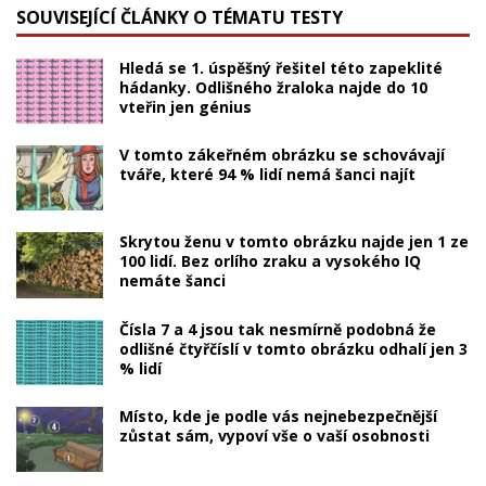
SOUVISEJÍCÍ ČLÁNKY O TÉMATU TESTY
Hledá se 1. úspěšný řešitel této zapeklité
hádanky. Odlišného žraloka najde do 10
vteřin jen génius
V tomto zákeřném obrázku se schovávají
tváře, které 94 % lidí nemá šanci najít
Skrytou ženu v tomto obrázku najde jen 1 ze
100 lidí. Bez orlího zraku a vysokého IQ
nemáte šanci
Čísla 7 a 4 jsou tak nesmírně podobná že
odlišné čtyřčíslí v tomto obrázku odhalí jen 3
% lidí
Místo, kde je podle vás nejnebezpečnější
zůstat sám, vypoví vše o vaší osobnosti