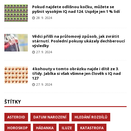
Pokud najdete odlišnou kočku, můžete se
pyšnit vysokým IQ nad 124. Uspěje jen 1 % lidí
28. 9. 2024
Vědci přišli na průlomový způsob, jak zvrátit
stárnutí. Poslední pokusy ukázaly dechberoucí
výsledky
27. 9. 2024
4 kohouty v tomto obrázku najde i dítě ze 3.
třídy. Jablka si však všimne jen člověk s IQ nad
127
27. 9. 2024
ŠTÍTKY
ASTEROID
DATUM NAROZENÍ
HLEDÁNÍ ROZDÍLŮ
HOROSKOP
HÁDANKA
ILUZE
KATASTROFA