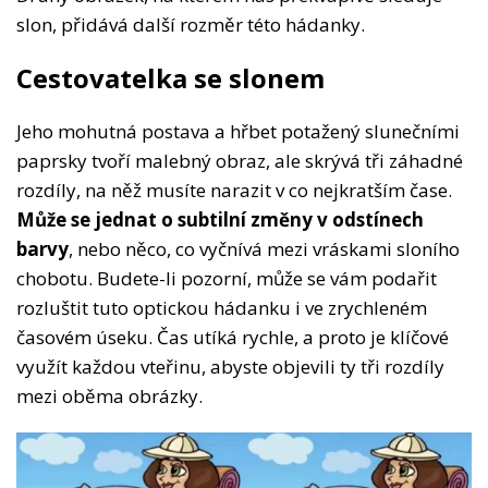
slon, přidává další rozměr této hádanky.
Cestovatelka se slonem
Jeho mohutná postava a hřbet potažený slunečními
paprsky tvoří malebný obraz, ale skrývá tři záhadné
rozdíly, na něž musíte narazit v co nejkratším čase.
Může se jednat o subtilní změny v odstínech
barvy
, nebo něco, co vyčnívá mezi vráskami sloního
chobotu. Budete-li pozorní, může se vám podařit
rozluštit tuto optickou hádanku i ve zrychleném
časovém úseku. Čas utíká rychle, a proto je klíčové
využít každou vteřinu, abyste objevili ty tři rozdíly
mezi oběma obrázky.