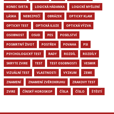
KONEC SVETA
LOGICKÁ HÁDANKA
LOGICKÉ MYŠLENÍ
LÁSKA
NEBEZPEČÍ
OBRÁZEK
OPTICKY KLAM
OPTICKY TEST
OPTICKÁ ILUZE
OPTICKÁ VÝZVA
OSOBNOST
OSUD
PES
POSELSTVÍ
POSMRTNÝ ŽIVOT
POSTŘEH
POVAHA
PSI
PSYCHOLOGICKÝ TEST
RADY
ROZDÍL
ROZDÍLY
SKRYTE ZVIRE
TEST
TEST OSOBNOSTI
VESMIR
VIZUÁLNÍ TEST
VLASTNOSTI
VYZKUM
ZEME
ZNAMENÍ
ZNAMENÍ ZVĚROKRUHU
ZRAKOVY TEST
ZVIRE
ČÍNSKÝ HOROSKOP
ČÍSLA
ČÍSLO
ŠTĚSTÍ