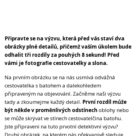
Připravte se na výzvu, která před vás staví dva
obrázky plné detailů, přičemž vaším úkolem bude
odhalit tři rozdíly za pouhých 8 sekund! Před
vámi je fotografie cestovatelky a slona.
Na prvním obrázku se na nás usmívá odvážná
cestovatelka s batohem a dalekohledem
připraveným na objevování. Začněme naši výzvu
tady a zkoumejme každý detail.
První rozdíl může
být někde v proměnlivých odstínech
oblohy nebo
se může skrývat ve stínech cestovatelčina batohu.
Jste připraveni na tuto prvotní detektivní výzvu?
Druhý obrázek, na kterém nás překvapivě sleduje