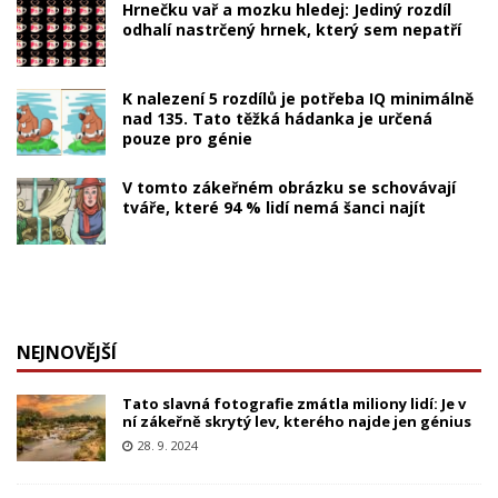
Hrnečku vař a mozku hledej: Jediný rozdíl
odhalí nastrčený hrnek, který sem nepatří
K nalezení 5 rozdílů je potřeba IQ minimálně
nad 135. Tato těžká hádanka je určená
pouze pro génie
V tomto zákeřném obrázku se schovávají
tváře, které 94 % lidí nemá šanci najít
NEJNOVĚJŠÍ
Tato slavná fotografie zmátla miliony lidí: Je v
ní zákeřně skrytý lev, kterého najde jen génius
28. 9. 2024