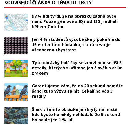
SOUVISEJÍCÍ ČLÁNKY O TÉMATU TESTY
98 % lidí tvrdí, že na obrázku žádná ovce
není. Pouze géniové s IQ nad 135 ji odhalí
během 7 vteřin
Jen 4 % studentů vysoké školy pokořila do
15 vteřin tuto hádanku, která testuje
všeobecnou bystrost
Tyto obrázky holčičky se zmrzlinou se liší 3
detaily, kterých si všimne jen člověk s orlím
zrakem
Garantujeme vám, že do 20 sekund nemáte
šanci tuto výzvu splnit. Čekají na vás 3
rozdíly
Šnek v tomto obrázku je skrytý na místě,
kde byste ho nikdy nehledali. Do 5 sekund
ho najde jen 1 % lidí