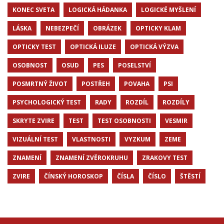
KONEC SVETA
LOGICKÁ HÁDANKA
LOGICKÉ MYŠLENÍ
LÁSKA
NEBEZPEČÍ
OBRÁZEK
OPTICKY KLAM
OPTICKY TEST
OPTICKÁ ILUZE
OPTICKÁ VÝZVA
OSOBNOST
OSUD
PES
POSELSTVÍ
POSMRTNÝ ŽIVOT
POSTŘEH
POVAHA
PSI
PSYCHOLOGICKÝ TEST
RADY
ROZDÍL
ROZDÍLY
SKRYTE ZVIRE
TEST
TEST OSOBNOSTI
VESMIR
VIZUÁLNÍ TEST
VLASTNOSTI
VYZKUM
ZEME
ZNAMENÍ
ZNAMENÍ ZVĚROKRUHU
ZRAKOVY TEST
ZVIRE
ČÍNSKÝ HOROSKOP
ČÍSLA
ČÍSLO
ŠTĚSTÍ