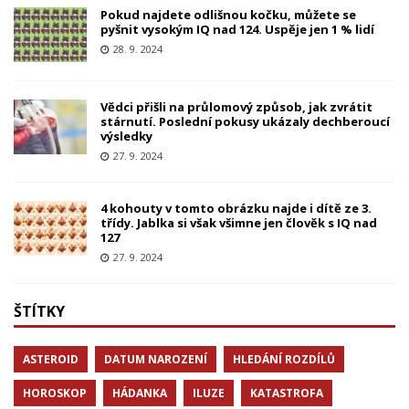
Pokud najdete odlišnou kočku, můžete se
pyšnit vysokým IQ nad 124. Uspěje jen 1 % lidí
28. 9. 2024
Vědci přišli na průlomový způsob, jak zvrátit
stárnutí. Poslední pokusy ukázaly dechberoucí
výsledky
27. 9. 2024
4 kohouty v tomto obrázku najde i dítě ze 3.
třídy. Jablka si však všimne jen člověk s IQ nad
127
27. 9. 2024
ŠTÍTKY
ASTEROID
DATUM NAROZENÍ
HLEDÁNÍ ROZDÍLŮ
HOROSKOP
HÁDANKA
ILUZE
KATASTROFA