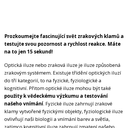
Prozkoumejte fascinující svět zrakových klamů a
testujte svou pozornost a rychlost reakce. Máte
na to jen 15 sekund!
Optická iluze nebo zraková iluze je iluze způsobená
zrakovým systémem. Existuje třídění optických iluzí
do tří kategorií, to na fyzické, fyziologické a
kognitivní. Přitom optické iluze mohou být také
použity k vědeckému výzkumu a testování
našeho vnímání
. Fyzické iluze zahrnují zrakové
klamy vytvořené fyzickými objekty, fyziologické iluze
ovlivňují naši biologii a vnímání barev a světla,
zatímco kognitivní iluze zahrnují zmatení našeho