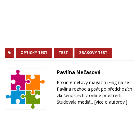
OPTICKY TEST
TEST
ZRAKOVY TEST
Pavlína Nečasová
Pro internetový magazín iEnigma se
Pavlína rozhodla psát po předchozích
zkušenostech z online prostředí.
Studovala mediá...
[Více o autorovi]