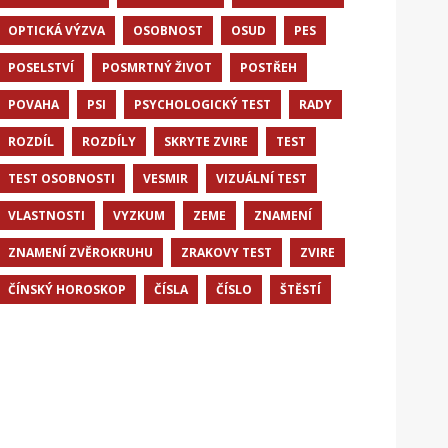
OPTICKÁ VÝZVA
OSOBNOST
OSUD
PES
POSELSTVÍ
POSMRTNÝ ŽIVOT
POSTŘEH
POVAHA
PSI
PSYCHOLOGICKÝ TEST
RADY
ROZDÍL
ROZDÍLY
SKRYTE ZVIRE
TEST
TEST OSOBNOSTI
VESMIR
VIZUÁLNÍ TEST
VLASTNOSTI
VYZKUM
ZEME
ZNAMENÍ
ZNAMENÍ ZVĚROKRUHU
ZRAKOVY TEST
ZVIRE
ČÍNSKÝ HOROSKOP
ČÍSLA
ČÍSLO
ŠTĚSTÍ