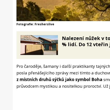
Fotografie: Fresherslive
Nalezení nůžek v to
% lidí. Do 12 vteřin
Pro čaroděje, šamany i další praktikanty tajných
posla přenášejícího zprávy mezi tímto a ducho
z místních druhů sýčků jako symbol Boha
smr
průvodcem mystikou a nositelkou proroctví. Už 