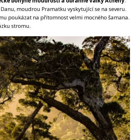
ecké bohyně moudrosti a obranné války Athény
.
anu, moudrou Pramatku vyskytující se na severu.
omu poukázat na přítomnost velmi mocného šamana.
rázku stromu.