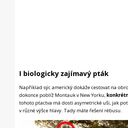
I biologicky zajímavý pták
Například sýc americký dokáže cestovat na obrov
dokonce poblíž Montauk v New Yorku,
konkrétn
tohoto ptactva má dosti asymetrické uši, jak po
v různé výšce hlavy. Tady máte řešení rébusu.