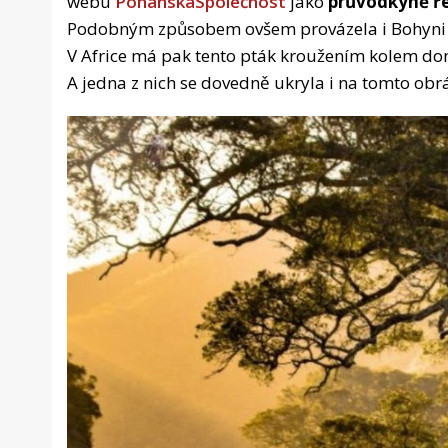
webu
PohanskaSpolečnost
jako
průvodkyně ř
Podobným způsobem ovšem provázela i Bohyni D
V Africe má pak tento pták kroužením kolem d
A jedna z nich se dovedně ukryla i na tomto ob