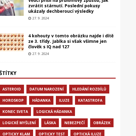
Vědci přišli na průlomový způsob, jak
zvrátit stárnutí. Poslední pokusy
ukázaly dechberoucí výsledky
27. 9. 2024
4 kohouty v tomto obrázku najde i dítě
ze 3. třídy. Jablka si však všimne jen
člověk s IQ nad 127
27. 9. 2024
ŠTÍTKY
ASTEROID
DATUM NAROZENÍ
HLEDÁNÍ ROZDÍLŮ
HOROSKOP
HÁDANKA
ILUZE
KATASTROFA
KONEC SVETA
LOGICKÁ HÁDANKA
LOGICKÉ MYŠLENÍ
LÁSKA
NEBEZPEČÍ
OBRÁZEK
OPTICKY KLAM
OPTICKY TEST
OPTICKÁ ILUZE