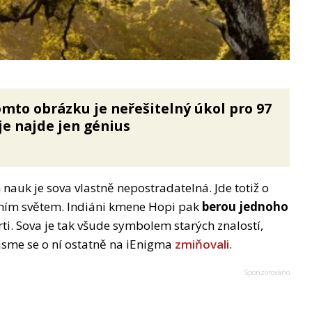
mto obrázku je neřešitelný úkol pro 97
 je najde jen génius
 nauk je sova vlastně nepostradatelná. Jde totiž o
vním světem. Indiáni kmene Hopi pak
berou jednoho
ti. Sova je tak všude symbolem starých znalostí,
jsme se o ní ostatně na iEnigma
zmiňovali
.