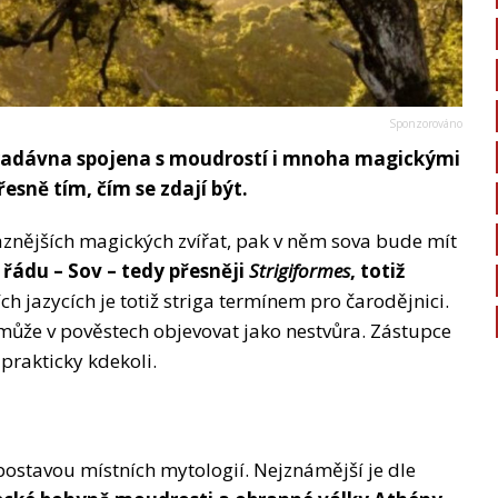
d pradávna spojena s moudrostí i mnoha magickými
esně tím, čím se zdají být.
aznějších magických zvířat, pak v něm sova bude mít
řádu – Sov – tedy přesněji
Strigiformes
, totiž
ch jazycích je totiž striga termínem pro čarodějnici.
 může v pověstech objevovat jako nestvůra. Zástupce
prakticky kdekoli.
 postavou místních mytologií. Nejznámější je dle