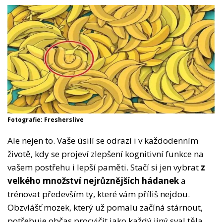
Fotografie: Fresherslive
Ale nejen to. Vaše úsilí se odrazí i v každodenním
životě, kdy se projeví zlepšení kognitivní funkce na
vašem postřehu i lepší paměti. Stačí si jen vybrat
z
velkého množství nejrůznějších hádanek
a
trénovat především ty, které vám příliš nejdou.
Obzvlášť mozek, který už pomalu začíná stárnout,
potřebuje občas procvičit jako každý jiný sval těla.