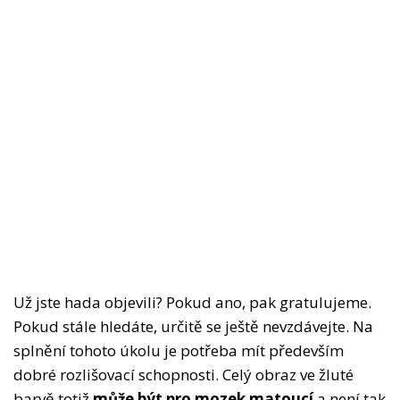
Už jste hada objevili? Pokud ano, pak gratulujeme.
Pokud stále hledáte, určitě se ještě nevzdávejte. Na
splnění tohoto úkolu je potřeba mít především
dobré rozlišovací schopnosti. Celý obraz ve žluté
barvě totiž
může být pro mozek matoucí
a není tak