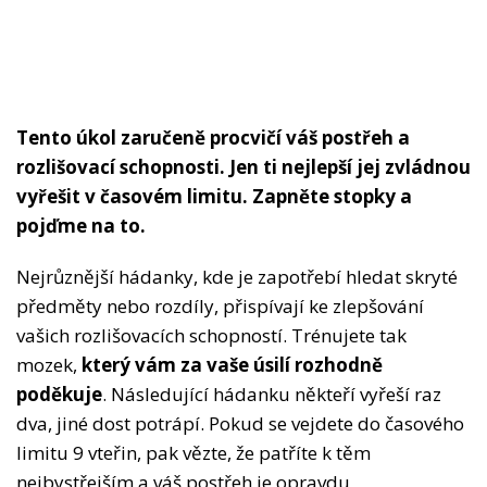
Tento úkol zaručeně procvičí váš postřeh a
rozlišovací schopnosti. Jen ti nejlepší jej zvládnou
vyřešit v časovém limitu. Zapněte stopky a
pojďme na to.
Nejrůznější hádanky, kde je zapotřebí hledat skryté
předměty nebo rozdíly, přispívají ke zlepšování
vašich rozlišovacích schopností. Trénujete tak
mozek,
který vám za vaše úsilí rozhodně
poděkuje
. Následující hádanku někteří vyřeší raz
dva, jiné dost potrápí. Pokud se vejdete do časového
limitu 9 vteřin, pak vězte, že patříte k těm
nejbystřejším a váš postřeh je opravdu