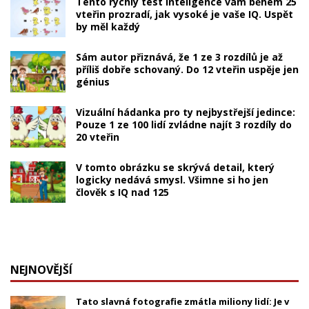
Tento rychlý test inteligence vám během 25
vteřin prozradí, jak vysoké je vaše IQ. Uspět
by měl každý
Sám autor přiznává, že 1 ze 3 rozdílů je až
příliš dobře schovaný. Do 12 vteřin uspěje jen
génius
Vizuální hádanka pro ty nejbystřejší jedince:
Pouze 1 ze 100 lidí zvládne najít 3 rozdíly do
20 vteřin
V tomto obrázku se skrývá detail, který
logicky nedává smysl. Všimne si ho jen
člověk s IQ nad 125
NEJNOVĚJŠÍ
Tato slavná fotografie zmátla miliony lidí: Je v