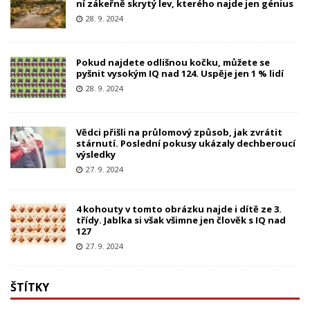
ní zákeřně skrytý lev, kterého najde jen génius
28. 9. 2024
Pokud najdete odlišnou kočku, můžete se
pyšnit vysokým IQ nad 124. Uspěje jen 1 % lidí
28. 9. 2024
Vědci přišli na průlomový způsob, jak zvrátit
stárnutí. Poslední pokusy ukázaly dechberoucí
výsledky
27. 9. 2024
4 kohouty v tomto obrázku najde i dítě ze 3.
třídy. Jablka si však všimne jen člověk s IQ nad
127
27. 9. 2024
ŠTÍTKY