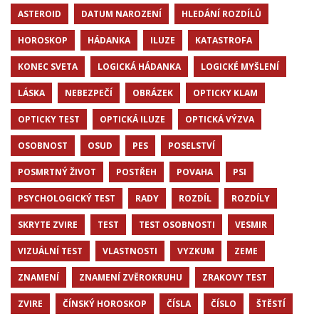
ASTEROID
DATUM NAROZENÍ
HLEDÁNÍ ROZDÍLŮ
HOROSKOP
HÁDANKA
ILUZE
KATASTROFA
KONEC SVETA
LOGICKÁ HÁDANKA
LOGICKÉ MYŠLENÍ
LÁSKA
NEBEZPEČÍ
OBRÁZEK
OPTICKY KLAM
OPTICKY TEST
OPTICKÁ ILUZE
OPTICKÁ VÝZVA
OSOBNOST
OSUD
PES
POSELSTVÍ
POSMRTNÝ ŽIVOT
POSTŘEH
POVAHA
PSI
PSYCHOLOGICKÝ TEST
RADY
ROZDÍL
ROZDÍLY
SKRYTE ZVIRE
TEST
TEST OSOBNOSTI
VESMIR
VIZUÁLNÍ TEST
VLASTNOSTI
VYZKUM
ZEME
ZNAMENÍ
ZNAMENÍ ZVĚROKRUHU
ZRAKOVY TEST
ZVIRE
ČÍNSKÝ HOROSKOP
ČÍSLA
ČÍSLO
ŠTĚSTÍ