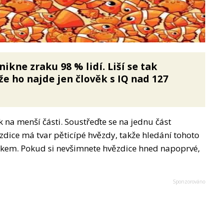
ikne zraku 98 % lidí. Liší se tak
že ho najde jen člověk s IQ nad 127
k na menší části. Soustřeďte se na jednu část
dice má tvar pěticípé hvězdy, takže hledání tohoto
tkem. Pokud si nevšimnete hvězdice hned napoprvé,