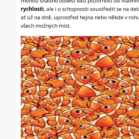
mohou snadno odvést vaši pozornost od hlavního 
rychlosti
, ale i o schopnosti soustředit se na d
ať už na dně, uprostřed hejna nebo někde v roh
všech možných míst.