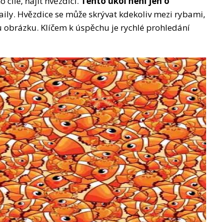
cíle, najít hvězdici.
Tento úkol není jen o
etaily. Hvězdice se může skrývat kdekoliv mezi rybami,
u obrázku. Klíčem k úspěchu je rychlé prohledání