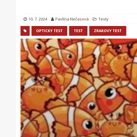
10. 7. 2024
Pavlína Nečasová
Testy
OPTICKY TEST
TEST
ZRAKOVY TEST