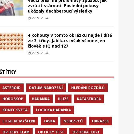
Vědci přišli na průlomový způsob, jak
zvrátit stárnutí. Poslední pokusy
ukázaly dechberoucí výsledky
27. 9. 2024
4 kohouty v tomto obrázku najde i dítě
ze 3. třídy. Jablka si však všimne jen
člověk s IQ nad 127
27. 9. 2024
ŠTÍTKY
ASTEROID
DATUM NAROZENÍ
HLEDÁNÍ ROZDÍLŮ
HOROSKOP
HÁDANKA
ILUZE
KATASTROFA
KONEC SVETA
LOGICKÁ HÁDANKA
LOGICKÉ MYŠLENÍ
LÁSKA
NEBEZPEČÍ
OBRÁZEK
OPTICKY KLAM
OPTICKY TEST
OPTICKÁ ILUZE