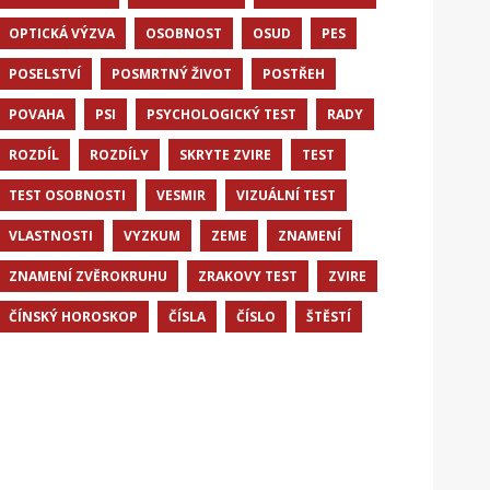
OPTICKÁ VÝZVA
OSOBNOST
OSUD
PES
POSELSTVÍ
POSMRTNÝ ŽIVOT
POSTŘEH
POVAHA
PSI
PSYCHOLOGICKÝ TEST
RADY
ROZDÍL
ROZDÍLY
SKRYTE ZVIRE
TEST
TEST OSOBNOSTI
VESMIR
VIZUÁLNÍ TEST
VLASTNOSTI
VYZKUM
ZEME
ZNAMENÍ
ZNAMENÍ ZVĚROKRUHU
ZRAKOVY TEST
ZVIRE
ČÍNSKÝ HOROSKOP
ČÍSLA
ČÍSLO
ŠTĚSTÍ