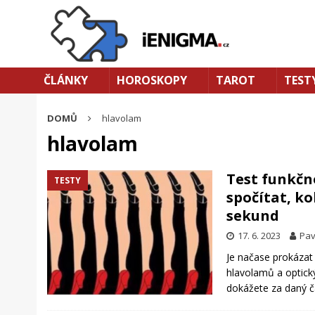
ČLÁNKY
HOROSKOPY
TAROT
TEST
DOMŮ
hlavolam
hlavolam
Test funkčn
TESTY
spočítat, k
sekund
17. 6. 2023
Pav
Je načase prokázat s
hlavolamů a optickýc
dokážete za daný č