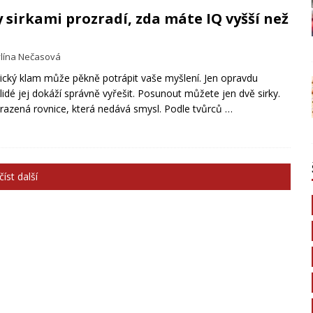
 sirkami prozradí, zda máte IQ vyšší než
lína Nečasová
gický klam může pěkně potrápit vaše myšlení. Jen opravdu
í lidé jej dokáží správně vyřešit. Posunout můžete jen dvě sirky.
razená rovnice, která nedává smysl. Podle tvůrců
…
íst další