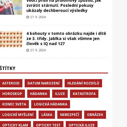
Vědci přišli na průlomový způsob, jak
zvrátit stárnutí. Poslední pokusy
ukázaly dechberoucí výsledky
27. 9. 2024
4 kohouty v tomto obrázku najde i dítě
ze 3. třídy. Jablka si však všimne jen
člověk s IQ nad 127
27. 9. 2024
ŠTÍTKY
ASTEROID
DATUM NAROZENÍ
HLEDÁNÍ ROZDÍLŮ
HOROSKOP
HÁDANKA
ILUZE
KATASTROFA
KONEC SVETA
LOGICKÁ HÁDANKA
LOGICKÉ MYŠLENÍ
LÁSKA
NEBEZPEČÍ
OBRÁZEK
OPTICKY KLAM
OPTICKY TEST
OPTICKÁ ILUZE