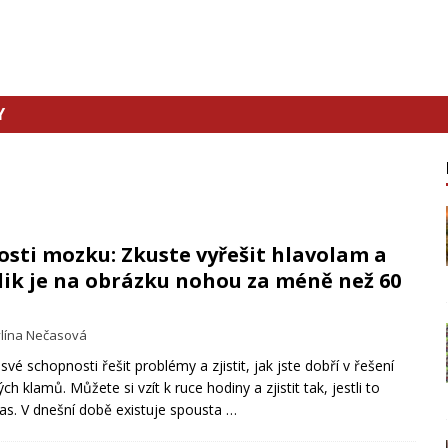
Y
osti mozku: Zkuste vyřešit hlavolam a
olik je na obrázku nohou za méně než 60
lína Nečasová
vé schopnosti řešit problémy a zjistit, jak jste dobří v řešení
h klamů. Můžete si vzít k ruce hodiny a zjistit tak, jestli to
as. V dnešní době existuje spousta
…