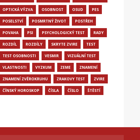
OPTICKÁ VÝZVA
OSOBNOST
OSUD
PES
POSELSTVÍ
POSMRTNÝ ŽIVOT
POSTŘEH
POVAHA
PSI
PSYCHOLOGICKÝ TEST
RADY
ROZDÍL
ROZDÍLY
SKRYTE ZVIRE
TEST
TEST OSOBNOSTI
VESMIR
VIZUÁLNÍ TEST
VLASTNOSTI
VYZKUM
ZEME
ZNAMENÍ
ZNAMENÍ ZVĚROKRUHU
ZRAKOVY TEST
ZVIRE
ČÍNSKÝ HOROSKOP
ČÍSLA
ČÍSLO
ŠTĚSTÍ