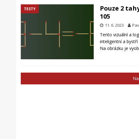
Pouze 2 tahy
TESTY
105
11. 6. 2023
Pav
Tento vizuální a lo
inteligentní a bystř
Na obrázku je vyob
Nač